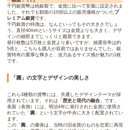
千円銀貨幣は純銀製で、金貨に比べて安価に設定されま
した。それでも額面の10倍以上の販売価格がついた
プ
レミアム銀貨
です。
千円銀貨の特徴は、なんといってもその大きさでしょ
う。直径40mmというサイズは金貨よりも大きく、デザ
インの細部までじっくりと鑑賞できます。
発行枚数は5万枚と金貨より多いですが、抽選倍率は約
5倍と、こちらも購入が容易ではありませんでした。銀
貨特有の重厚な輝きと、迫力あるサイズ感が魅力の1枚
です。
「圓」の文字とデザインの美しさ
これら3種類の貨幣には、共通したデザインテーマが採
用されています。それは「
歴史と現代の融合
」です。
表面（表側）には、明治4年に発行された金貨に使用さ
れていた「
圓
」という文字が中央に大きく配置されてい
ます。
この「
圓
」の書体は、当時の旧金貨のものを忠実に再現