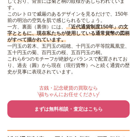
しており、背景には菊と桐の紋様があしらわれていま
す。
このレトロで威厳のあるデザインを見るだけで、150年
前の明治の空気を肌で感じられるでしょう。
一方、裏面（裏側）には、
「近代通貨制度150年」の文
字とともに、現在私たちが使用している通常貨幣の図柄
がすべて描かれています。
一円玉の若木、五円玉の稲穂、十円玉の平等院鳳凰堂、
五十円玉の菊、百円玉の桜、五百円玉の桐。
これら6つのモチーフが絶妙なバランスで配置されてお
り、過去（圓）から現在（現行貨幣）へと続く通貨の歴
史が見事に表現されています。
古銭・記念硬貨の買取なら
福ちゃんにお任せください
まずは無料相談・査定はこちら