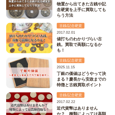
物置から出てきた古銭や記
念硬貨を上手に買取しても
らう方法
古銭/記念硬貨
2017.02.01
値打ちのわかりづらい古
銭。買取で高額になるか
も！
古銭/記念硬貨
2025.11.15
丁銀の価値はどうやって決
まる？慶長から安政までの
特徴と古銭買取ポイント
古銭/記念硬貨
2017.02.22
近代貨幣はありません
か？ 種類によっては高額