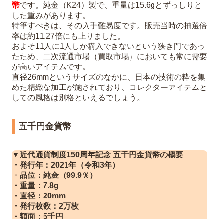
幣
です。純金（K24）製で、重量は15.6gとずっしりと
した重みがあります。
特筆すべきは、その入手難易度です。販売当時の抽選倍
率は約11.27倍にも上りました。
およそ11人に1人しか購入できないという狭き門であっ
たため、二次流通市場（買取市場）においても常に需要
が高いアイテムです。
直径26mmというサイズのなかに、日本の技術の粋を集
めた精緻な加工が施されており、コレクターアイテムと
しての風格は別格といえるでしょう。
五千円金貨幣
▼近代通貨制度150周年記念 五千円金貨幣の概要
・発行年：2021年（令和3年）
・品位：純金（99.9％）
・重量：7.8g
・直径：20mm
・発行枚数：2万枚
・額面：5千円