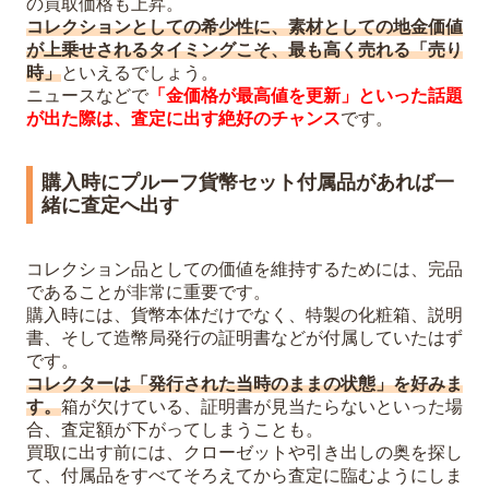
の買取価格も上昇。
コレクションとしての希少性に、素材としての地金価値
が上乗せされるタイミングこそ、最も高く売れる「売り
時」
といえるでしょう。
ニュースなどで
「金価格が最高値を更新」といった話題
が出た際は、査定に出す絶好のチャンス
です。
購入時にプルーフ貨幣セット付属品があれば一
緒に査定へ出す
コレクション品としての価値を維持するためには、完品
であることが非常に重要です。
購入時には、貨幣本体だけでなく、特製の化粧箱、説明
書、そして造幣局発行の証明書などが付属していたはず
です。
コレクターは「発行された当時のままの状態」を好みま
す。
箱が欠けている、証明書が見当たらないといった場
合、査定額が下がってしまうことも。
買取に出す前には、クローゼットや引き出しの奥を探し
て、付属品をすべてそろえてから査定に臨むようにしま