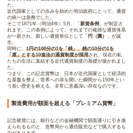
た。
近代国家としての歩みを始めた明治政府にとって、通貨
の統一は急務でした。
そこで1871年（明治4年）5月、「
新貨条例
」が制定さ
れます。この条例によって、それまでの複雑な通貨体系
が一新され、新しい通貨単位として「
円（圓）
」が誕
生。
同時に、
1円の100分の1を「銭」、銭の10分の1を
「厘」とする10進法の通貨制度が採用
され、現在の私
たちの生活に直結する近代通貨制度の基礎が築かれまし
た。
つまり、この記念貨幣は、日本が近代国家として経済的
な基盤を整え、世界への扉を開いた瞬間から150年とい
う長い歴史を称える、非常に意義深い存在なのです。
製造費用が額面を超える「プレミアム貨幣」
記念硬貨には、銀行などの金融機関で額面通りに引き換
えられるものと、造幣局から通信販売などで購入するも
のがあります。