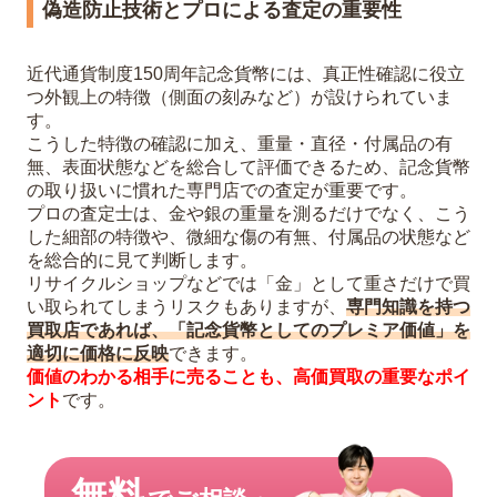
偽造防止技術とプロによる査定の重要性
近代通貨制度150周年記念貨幣には、真正性確認に役立
つ外観上の特徴（側面の刻みなど）が設けられていま
す。
こうした特徴の確認に加え、重量・直径・付属品の有
無、表面状態などを総合して評価できるため、記念貨幣
の取り扱いに慣れた専門店での査定が重要です。
プロの査定士は、金や銀の重量を測るだけでなく、こう
した細部の特徴や、微細な傷の有無、付属品の状態など
を総合的に見て判断します。
リサイクルショップなどでは「金」として重さだけで買
い取られてしまうリスクもありますが、
専門知識を持つ
買取店であれば、「記念貨幣としてのプレミア価値」を
適切に価格に反映
できます。
価値のわかる相手に売ることも、高価買取の重要なポイ
ント
です。
無料