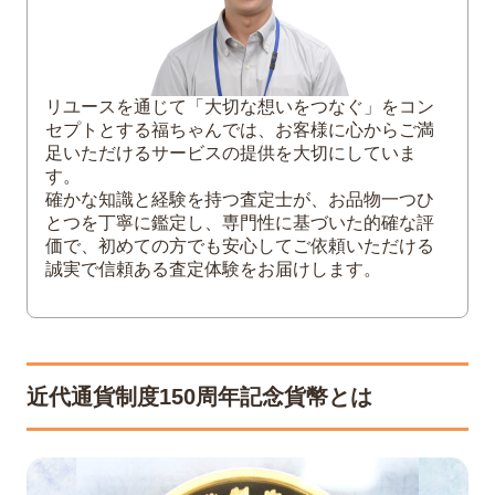
千円銀貨幣
「圓」の文字とデザインの美しさ
3
近代通貨制度150周年記念貨幣の買取価格
リユースを通じて「大切な想いをつなぐ」をコン
をアップさせるコツ
セプトとする福ちゃんでは、お客様に心からご満
足いただけるサービスの提供を大切にしていま
《相場一覧》種類別の買取参考価格
す。
金相場の変動と売り時の見極め
確かな知識と経験を持つ査定士が、お品物一つひ
購入時にプルーフ貨幣セット付属品があ
とつを丁寧に鑑定し、専門性に基づいた的確な評
価で、初めての方でも安心してご依頼いただける
れば一緒に査定へ出す
誠実で信頼ある査定体験をお届けします。
プルーフ貨幣の取り扱いと保管状態
偽造防止技術とプロによる査定の重要性
4
まとめ
近代通貨制度150周年記念貨幣とは
5
よくある質問（Q＆A）
Q. この記念貨幣はコンビニやスーパーで
使えますか？
Q. ケースが破損していたり、汚れていた