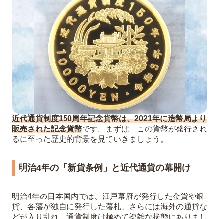
りしても売れますか？
Q. 祖父のコレクションで、本物かどうか
わかりません。
近代通貨制度150周年記念貨幣は、2021年に造幣局より
販売された記念貨幣
です。まずは、この貨幣が発行され
るに至った歴史的背景を見ていきましょう。
明治4年の「新貨条例」と近代通貨の幕開け
明治4年の日本国内では、江戸幕府が発行した金貨や銀
貨、各藩が独自に発行した藩札、さらには海外の通貨な
どが入り乱れ、通貨制度は極めて複雑な状態にありまし