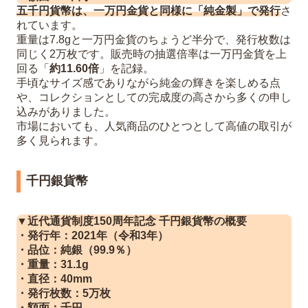
五千円貨幣は、一万円金貨と同様に「純金製」で発行
さ
れています。
重量は7.8gと一万円金貨のちょうど半分で、発行枚数は
同じく2万枚です。販売時の抽選倍率は一万円金貨を上
回る「
約11.60倍
」を記録。
手頃なサイズ感でありながら純金の輝きを楽しめる点
や、コレクションとしての完成度の高さから多くの申し
込みがありました。
市場においても、人気商品のひとつとして高値の取引が
多く見られます。
千円銀貨幣
▼近代通貨制度150周年記念 千円銀貨幣の概要
・発行年：2021年（令和3年）
・品位：純銀（99.9％）
・重量：31.1g
・直径：40mm
・発行枚数：5万枚
・額面：千円