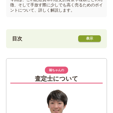
徴、そして手放す際に少しでも高く売るためのポイ
ントについて、詳しく解説します。
目次
1
近代通貨制度150周年記念貨幣とは
明治4年の「新貨条例」と近代通貨の幕開
け
福ちゃんの
製造費用が額面を超える「プレミアム貨
査定士について
幣」
2
近代通貨制度150周年記念貨幣の種類と特
徴
一万円金貨幣
五千円金貨幣