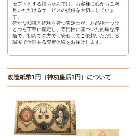
4
改造紙幣に施された偽造防止策
セプトとする福ちゃんでは、お客様に心からご満
足いただけるサービスの提供を大切にしていま
5
改造紙幣1円（神功皇后1円）の買取は福ち
す。
ゃんへ
確かな知識と経験を持つ査定士が、お品物一つひ
とつを丁寧に鑑定し、専門性に基づいた的確な評
価で、初めての方でも安心してご依頼いただける
誠実で信頼ある査定体験をお届けします。
改造紙幣1円（神功皇后1円）について