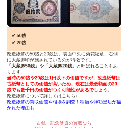
✔︎ 50銭
✔︎ 20銭
改造紙幣の50銭と20銭は、表面中央に菊花紋章、右側
に大蔵卿印が施されているのが特徴です。
「大蔵卿50銭」
や
「大蔵卿20銭」
と呼ばれることもあ
ります。
当時の50銭や20銭は1円以下の価値ですが、改造紙幣は
古紙幣としての価値が高いため、現在は最低額面の20
銭でも数千円の価値がつく可能性があるでしょう。
改造紙幣について詳しくはこちら↓
改造紙幣の買取価値や相場を調査！種類や神功皇后が描
かれた理由も
古銭・記念硬貨の買取なら