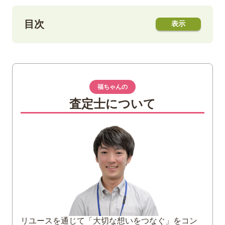
目次
1
改造紙幣1円（神功皇后1円）について
特徴
発行経緯
福ちゃんの
神功皇后って誰？
査定士について
2
改造紙幣1円（神功皇后1円）の買取価格
買取相場
福ちゃんでの参考買取価格【最大
180,000円】
3
その他の改造紙幣
神功皇后改造紙幣
大蔵卿改造紙幣
リユースを通じて「大切な想いをつなぐ」をコン