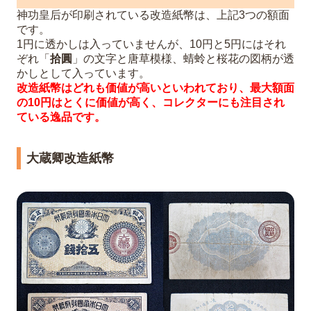
神功皇后が印刷されている改造紙幣は、上記3つの額面
です。
1円に透かしは入っていませんが、10円と5円にはそれ
ぞれ「
拾圓
」の文字と唐草模様、蜻蛉と桜花の図柄が透
かしとして入っています。
改造紙幣はどれも価値が高いといわれており、最大額面
の10円はとくに価値が高く、コレクターにも注目され
ている逸品です。
大蔵卿改造紙幣