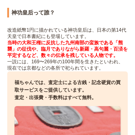
神功皇后って誰？
改造紙幣1円に描かれている神功皇后は、日本の第14代
天皇で日本書紀にも登場しています。
当時の大和王権に反抗した九州南部の蛮族である「熊
襲」の征伐や、臨月でありながら新羅・高句麗・百済を
平定するなど、数々の伝承を残している人物です。
一説には、169〜269年の100年間を生きたといわれ、
現在では京都などの各所で祀られています。
福ちゃんでは、査定士による古銭・記念硬貨の買
取サービスをご提供しています。
査定・出張費・手数料はすべて無料。