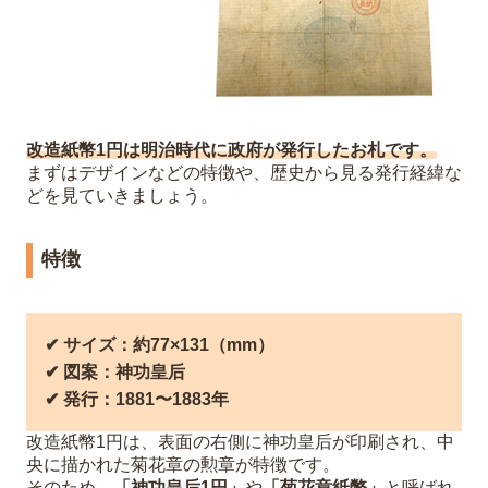
改造紙幣1円は明治時代に政府が発行したお札です。
まずはデザインなどの特徴や、歴史から見る発行経緯な
どを見ていきましょう。
特徴
✔︎ サイズ：約77×131（mm）
✔︎ 図案：神功皇后
✔︎ 発行：1881〜1883年
改造紙幣1円は、表面の右側に神功皇后が印刷され、中
央に描かれた菊花章の勲章が特徴です。
そのため、
「神功皇后1円」
や
「菊花章紙幣」
と呼ばれ