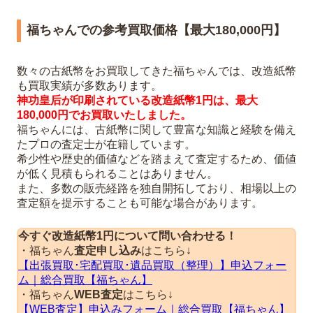
福ちゃんでの参考買取価格【最大180,000円】
数々の古紙幣をお買取してきた福ちゃんでは、改造紙幣
も買取実績が多数あります。
神功皇后が印刷されている改造紙幣1円は、最大
180,000円でお買取いたしました。
福ちゃんには、古紙幣に関して豊富な知識と経験を備え
たプロの査定士が在籍しています。
希少性や歴史的価値などを踏まえて査定するため、価値
が低く見積もられることはありません。
また、多数の販売経路を独自開拓しており、相場以上の
査定額を提示することも可能な場合があります。
今すぐ改造紙幣1円について問い合わせる！
・福ちゃん
査定申し込み
はこちら↓
【出張買取･宅配買取･遺品買取（整理）】申込フォー
ム｜総合買取【福ちゃん】
・福ちゃん
WEB査定
はこちら↓
【WEB査定】申込みフォーム｜総合買取【福ちゃん】