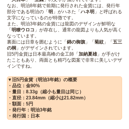
なお、明治8年銘で前期に発行された金貨には、発行年
部分である明治の「
明
」がハネた「
ハネ明
」と呼ばれる
文字になっているのが特徴です。
また、明治3年銘の金貨には龍図のデザインが鮮明な
「
明瞭ウロコ
」が存在し、通常の龍図よりも人気が高く
なっています。
裏面には日章を囲むように「
錦の御旗
」「
菊紋
」「
五三
の桐
」がデザインされています。
旧5円金貨は日本最高峰の金工師「
加納夏雄
」が手がけ
たこともあり、両面とも精巧な図案で非常に美しいデザ
インですね。
▼旧5円金貨（明治3年銘）の概要
・品位：金90%
・量目：8.33g（縮小も量目は同じ）
・直径：23.84mm（縮小は21.82mm）
・額面：5円
・発行年：明治3年銘
・発行国：日本