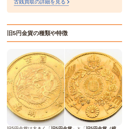
古銭買取の詳細を見る
旧5円金貨の種類や特徴
旧5円金貨は大きく「
旧5円金貨
」と「
旧5円金貨（縮