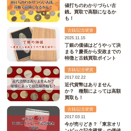
値打ちのわかりづらい古
銭。買取で高額になるか
も！
古銭/記念硬貨
2025.11.15
丁銀の価値はどうやって決
まる？慶長から安政までの
特徴と古銭買取ポイント
古銭/記念硬貨
2017.02.22
近代貨幣はありません
か？ 種類によっては高額
買取も！
古銭/記念硬貨
2017.03.11
今が売りどき？「東京オリ
ンピック記念硬貨」の価値