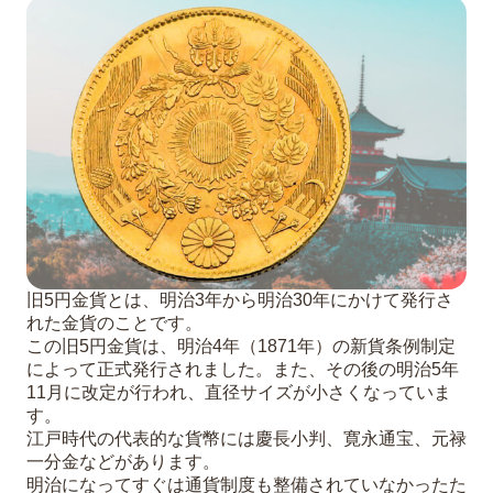
旧5円金貨とは、明治3年から明治30年にかけて発行さ
れた金貨のことです。
この旧5円金貨は、明治4年（1871年）の新貨条例制定
によって正式発行されました。また、その後の明治5年
11月に改定が行われ、直径サイズが小さくなっていま
す。
江戸時代の代表的な貨幣には慶長小判、寛永通宝、元禄
一分金などがあります。
明治になってすぐは通貨制度も整備されていなかったた