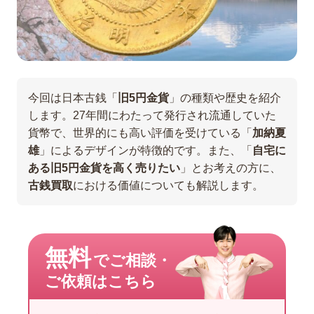
今回は日本古銭「
旧5円金貨
」の種類や歴史を紹介
します。27年間にわたって発行され流通していた
貨幣で、世界的にも高い評価を受けている「
加納夏
雄
」によるデザインが特徴的です。また、「
自宅に
ある旧5円金貨を高く売りたい
」とお考えの方に、
古銭買取
における価値についても解説します。
無料
でご相談・
ご依頼はこちら