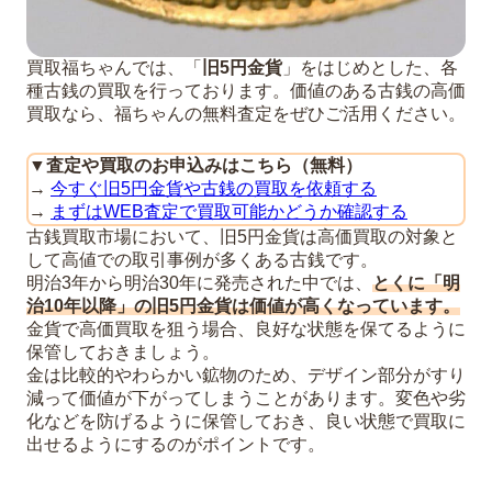
買取福ちゃんでは、「
旧5円金貨
」をはじめとした、各
種古銭の買取を行っております。価値のある古銭の高価
買取なら、福ちゃんの無料査定をぜひご活用ください。
▼
査定や買取のお申込みはこちら（無料）
→
今すぐ旧5円金貨や古銭の買取を依頼する
→
まずはWEB査定で買取可能かどうか確認する
古銭買取市場において、旧5円金貨は高価買取の対象と
して高値での取引事例が多くある古銭です。
明治3年から明治30年に発売された中では、
とくに「明
治10年以降」の旧5円金貨は価値が高くなっています。
金貨で高価買取を狙う場合、良好な状態を保てるように
保管しておきましょう。
金は比較的やわらかい鉱物のため、デザイン部分がすり
減って価値が下がってしまうことがあります。変色や劣
化などを防げるように保管しておき、良い状態で買取に
出せるようにするのがポイントです。