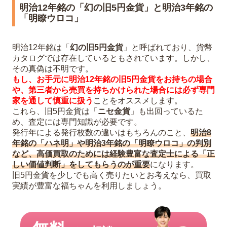
明治12年銘の「幻の旧5円金貨」と明治3年銘の
「明瞭ウロコ」
明治12年銘は「
幻の旧5円金貨
」と呼ばれており、貨幣
カタログでは存在しているともされています。しかし、
その真偽は不明です。
もし、お手元に明治12年銘の旧5円金貨をお持ちの場合
や、第三者から売買を持ちかけられた場合には必ず専門
家を通して慎重に扱う
ことをオススメします。
これら、旧5円金貨は「
ニセ金貨
」も出回っているた
め、査定には専門知識が必要です。
発行年による発行枚数の違いはもちろんのこと、
明治8
年銘の「ハネ明」や明治3年銘の「明瞭ウロコ」の判別
など、高価買取のためには経験豊富な査定士による「正
しい価値判断」をしてもらうのが重要
になります。
旧5円金貨を少しでも高く売りたいとお考えなら、買取
実績が豊富な福ちゃんを利用しましょう。