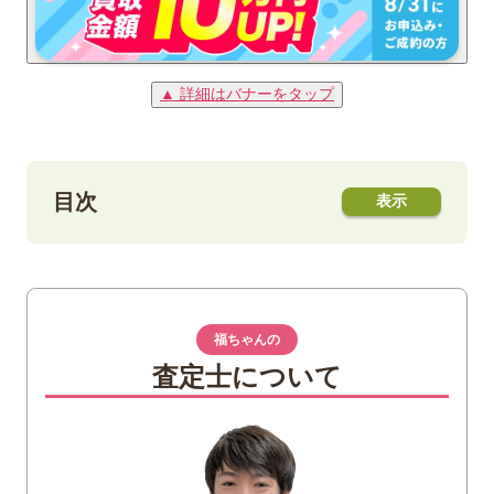
▲ 詳細はバナーをタップ
目次
1
旧5円金貨とは
2
旧5円金貨の種類や特徴
福ちゃんの
3
旧5円金貨の買取価格アップのコツ
査定士について
明治12年銘の「幻の旧5円金貨」と明治3
年銘の「明瞭ウロコ」
4
まとめ