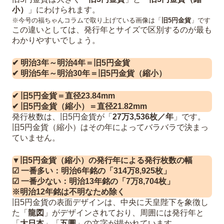
小）
」にわけられます。
※今号の福ちゃんコラムで取り上げている画像は「
旧5円金貨
」です
この違いとしては、発行年とサイズで区別するのが最も
わかりやすいでしょう。
✔ 明治3年～明治4年＝旧5円金貨
✔ 明治5年～明治30年＝旧5円金貨（縮小）
✔ 旧5円金貨＝直径23.84mm
✔ 旧5円金貨（縮小）＝直径21.82mm
発行枚数は、旧5円金貨が「
27万3,536枚／年
」です。
旧5円金貨（縮小）はその年によってバラバラで決まっ
ていません。
▼旧5円金貨（縮小）の発行年による発行枚数の幅
☑ 一番多い：明治6年銘の「314万8,925枚」
☑ 一番少ない：明治13年銘の「7万8,704枚」
※明治12年銘は不明なため除く
旧5円金貨の表面デザインは、中央に天皇陛下を象徴し
た「
龍図
」がデザインされており、周囲には発行年と
「
大日本
」「
五圓
」の文字が描かれています。