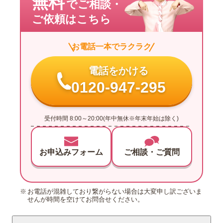
無料
でご相談・
ご依頼はこちら
お電話一本でラクラク
電話をかける
0120-947-295
受付時間 8:00～20:00(年中無休※年末年始は除く)
お申込みフォーム
ご相談・ご質問
お電話が混雑しており繋がらない場合は大変申し訳ございま
せんが時間を空けてお問合せください。