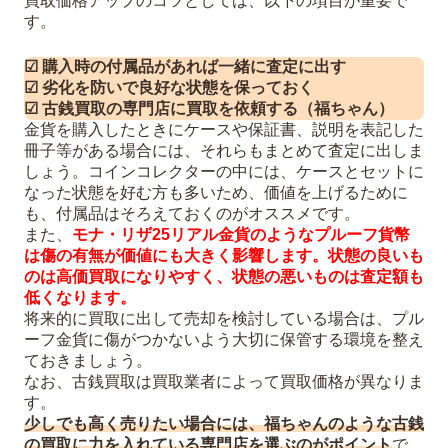
買取価格アップのコツとしては、以下の項目が重要で
す。
☑ 購入時の付属品があれば一緒に査定に出す
☑ 劣化を防いで良好な状態を保っておく
☑ 古銭買取の専門店に買取を依頼する（福ちゃん）
金貨を購入したときにケースや保証書、説明を表記した
冊子等がある場合には、それらもまとめて査定に出しま
しょう。コインコレクターの中には、ケースとセットに
なった状態を好む方も多いため、価値を上げるために
も、付属品はそろえておくのがオススメです。
また、
モナ・リザ25リアル金貨のようなプルーフ貨幣
は傷の有無が価値にも大きく影響します。状態の良いも
のは高価買取になりやすく、状態の悪いものは査定額も
低くなります。
将来的に買取に出して売却を検討している場合は、プル
ーフ金貨に傷がつかないよう大切に保管する環境を整え
ておきましょう。
なお、古銭買取は買取業者によって買取価格が異なりま
す。
少しでも高く売りたい場合には、福ちゃんのような古銭
の買取に力を入れている専門店を選ぶのがポイント
で