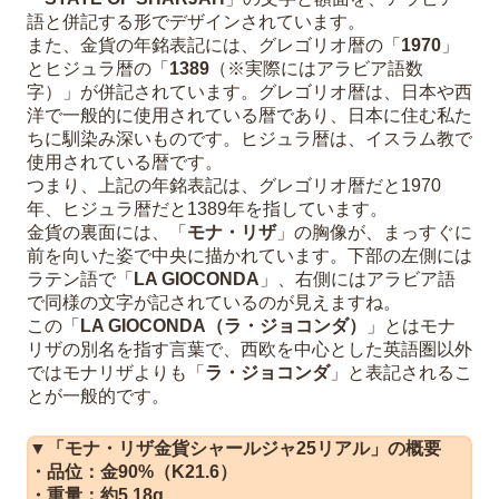
語と併記する形でデザインされています。
また、金貨の年銘表記には、グレゴリオ暦の「
1970
」
とヒジュラ暦の「
1389
（※実際にはアラビア語数
字）」が併記されています。グレゴリオ暦は、日本や西
洋で一般的に使用されている暦であり、日本に住む私た
ちに馴染み深いものです。ヒジュラ暦は、イスラム教で
使用されている暦です。
つまり、上記の年銘表記は、グレゴリオ暦だと1970
年、ヒジュラ暦だと1389年を指しています。
金貨の裏面には、「
モナ・リザ
」の胸像が、まっすぐに
前を向いた姿で中央に描かれています。下部の左側には
ラテン語で「
LA GIOCONDA
」、右側にはアラビア語
で同様の文字が記されているのが見えますね。
この「
LA GIOCONDA（ラ・ジョコンダ）
」とはモナ
リザの別名を指す言葉で、西欧を中心とした英語圏以外
ではモナリザよりも「
ラ・ジョコンダ
」と表記されるこ
とが一般的です。
▼「モナ・リザ金貨シャールジャ25リアル」の概要
・品位：金90%（K21.6）
・重量：約5.18g