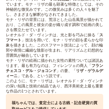
ています。モナ・リザの最も顕著な特徴としては、その
神秘的な微笑みです。この微笑みは多くの人々を魅了
し、さまざまな解釈がなされてきました。
モナ・リザの背景には、荒涼とした山岳風景が描かれて
おり、この風景と彼女の姿が織り成す調和で絵画の美し
さを際立たせています。
レオナルド・ダ・ヴィンチは、光と影を巧みに操る「
ス
フマート
」技法を用いて、モナ・リザの顔を柔らかな印
象を描きました。このスフマート技法によって、顔の輪
郭や表情に繊細な陰影が生まれ、リアリズムと幻想的な
雰囲気が融合しています。
モナ・リザの絵画に描かれた女性の素性ついては諸説あ
ります。最も有力なのは、フィレンツェの商人「
フラン
チェスコ・デル・ジョコンド
」の妻、「
リザ・ゲラルデ
ィーニ
」である、という説です。
このように、モナ・リザは、レオナルド・ダ・ヴィンチ
の深い知識と技術の結晶であり、西洋美術史上最も重要
な作品の1つとされています。
福ちゃんでは、査定士による古銭・記念硬貨の買
取サービスをご提供しています。