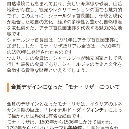
自然環境にも恵まれており、美しい海岸線や砂漠、山岳
地帯が存在し、観光やレクリエーションの面でも魅力的
です。このように、シャールジャ首長国は、伝統と現代
が融合した独自の文化、経済の多様性と豊かな自然環境
を兼ね備えた、アラブ首長国連邦を代表する魅力的な地
域です。
シャールジャ首長国は、1971年にアラブ首長国連邦に
加盟しました。モナ・リザ25リアル金貨は、その1年前
の1970年に発行されたものです。
つまり、この金貨は、シャールジャが独立国家として発
行した最後の金貨であり、シャールジャの歴史と文化を
象徴する貴重な財産といえるでしょう。
金貨デザインになった「モナ・リザ」について
金貨のデザインとなったモナ・リザは、イタリアのルネ
サンス期の巨匠、「
レオナルド・ダ・ヴィンチ
」によっ
て描かれた世界的に有名な絵画です。
モナ・リザは、1503年から1506年にかけて描かれ、
1797年からパリの「
ルーブル美術館
」に常設展示され