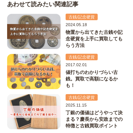
あわせて読みたい関連記事
古銭/記念硬貨
2024.05.18
物置から出てきた古銭や記
念硬貨を上手に買取しても
らう方法
古銭/記念硬貨
2017.02.01
値打ちのわかりづらい古
銭。買取で高額になるか
も！
古銭/記念硬貨
2025.11.15
丁銀の価値はどうやって決
まる？慶長から安政までの
特徴と古銭買取ポイント