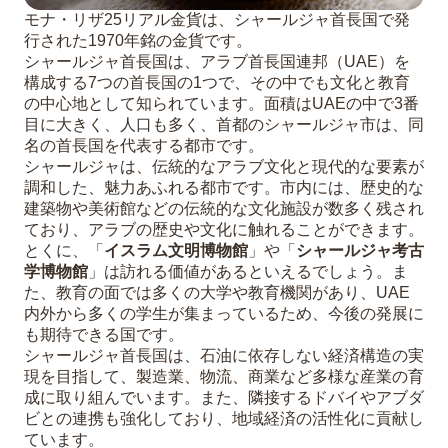
モナ・リザ25リアル金貨は、シャールジャ首長国で発
行された1970年銘の金貨です。
シャールジャ首長国は、アラブ首長国連邦（UAE）を
構成する7つの首長国の1つで、その中でも文化と教育
の中心地として知られています。面積はUAEの中で3番
目に大きく、人口も多く、首都のシャールジャ市は、同
名の首長国を代表する都市です。
シャールジャは、伝統的なアラブ文化と現代的な要素が
調和した、魅力あふれる都市です。市内には、歴史的な
建築物や美術館などの伝統的な文化施設が数多く残され
ており、アラブの歴史や文化に触れることができます。
とくに、「
イスラム文明博物館
」や「
シャールジャ考古
学博物館
」は訪れる価値があるといえるでしょう。ま
た、教育の面では多くの大学や教育機関があり、UAE
内外から多くの学生が集まっているため、今後の発展に
も期待できる国です。
シャールジャ首長国は、石油に依存しない経済構造の実
現を目指して、製造業、物流、商業など多様な産業の育
成に取り組んでいます。また、隣接するドバイやアブダ
ビとの連携も強化しており、地域経済の活性化に貢献し
ています。