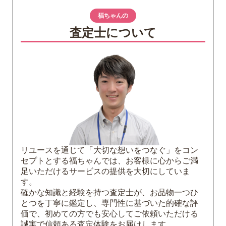
金貨デザインになった「モナ・リザ」に
福ちゃんの
ついて
査定士について
2
「モナリザ金貨シャールジャ25リアル」の
特徴
3
「モナ・リザ金貨シャールジャ25リアル」
買取価格アップのコツ
4
まとめ
リユースを通じて「大切な想いをつなぐ」をコン
セプトとする福ちゃんでは、お客様に心からご満
足いただけるサービスの提供を大切にしていま
す。
確かな知識と経験を持つ査定士が、お品物一つひ
とつを丁寧に鑑定し、専門性に基づいた的確な評
価で、初めての方でも安心してご依頼いただける
誠実で信頼ある査定体験をお届けします。