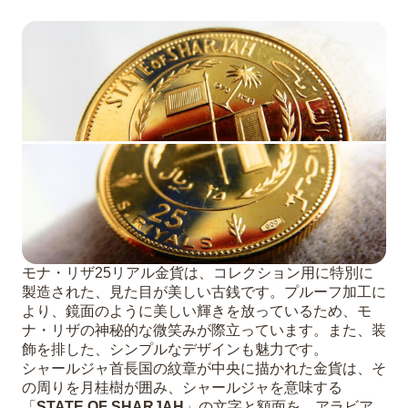
モナ・リザ25リアル金貨は、コレクション用に特別に
製造された、見た目が美しい古銭です。プルーフ加工に
より、鏡面のように美しい輝きを放っているため、モ
ナ・リザの神秘的な微笑みが際立っています。また、装
飾を排した、シンプルなデザインも魅力です。
シャールジャ首長国の紋章が中央に描かれた金貨は、そ
の周りを月桂樹が囲み、シャールジャを意味する
「
STATE OF SHARJAH
」の文字と額面を、アラビア