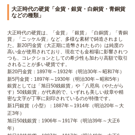
大正時代の硬貨「金貨・銀貨・白銅貨・青銅貨
などの種類」
大正時代の硬貨は、「金貨」「銀貨」「白銅貨」「青銅
貨」「ニッケル貨」など、多様な素材で鋳造されまし
た。新20円金貨（大正期に造幣されたもの）は純度の
高い金が使用されており、現在でも金相場に影響されつ
つも、コレクションとしての希少性も加わり高額で取引
されることが多い硬貨です。
新20円金貨：1897年～1932年（明治30年～昭和7年）
新5円金貨：1897年～1930年（明治30年～昭和5年）
銀貨としては「旭日50銭銀貨」や「八咫烏（やたがら
す）50銭銀貨」が代表的で、いずれも美しい紋章や精
密な文字が丁寧に刻印されているのが特徴です。
新1円銀貨（小型）：1887年～1914年（明治20年～大
正3年）
旭日50銭銀貨：1906年～1917年（明治39年～大正6
年）