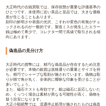
大正時代の古銭買取では、保存状態が重要な評価基準の
ひとつです。未使用に近い美品と並品では、大きな価格
差が生じることもあります。
刻印の鮮明さや表面の光沢、こすれや変色の有無がチェ
ックされるのが一般的です。製造ミスが発生したエラー
銭は極めて希少で、コレクター間で高値で取引される傾
向にあります。
偽造品の見分け方
大正時代の貨幣には、精巧な偽造品が存在するため注意
が必要です。本物の銀貨は規格通りの重量とサイズを持
ち、精巧でシャープな彫刻が施されています。偽物は彫
りが雑で角が丸く、全体的に曖昧な印象を受けることが
多いでしょう。
また、磁石テストも有効です。銀は磁石に反応しないた
め、くっつく場合は素材が異なる可能性が高く、偽物を
疑う目安になります。
大正小額紙幣では、流通停止処理が施されたものは偽造