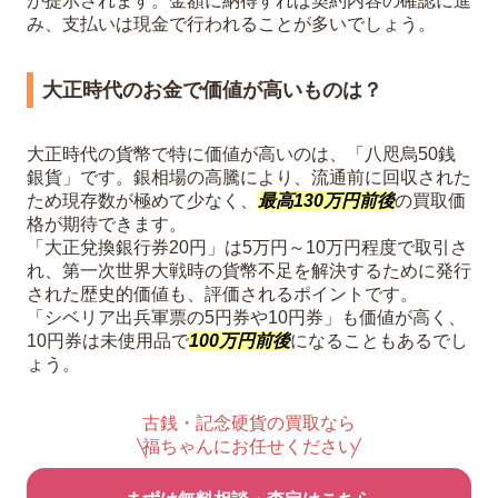
が提示されます。金額に納得すれば契約内容の確認に進
み、支払いは現金で行われることが多いでしょう。
大正時代のお金で価値が高いものは？
大正時代の貨幣で特に価値が高いのは、「八咫烏50銭
銀貨」です。銀相場の高騰により、流通前に回収された
ため現存数が極めて少なく、
最高130万円前後
の買取価
格が期待できます。
「大正兌換銀行券20円」は5万円～10万円程度で取引さ
れ、第一次世界大戦時の貨幣不足を解決するために発行
された歴史的価値も、評価されるポイントです。
「シベリア出兵軍票の5円券や10円券」も価値が高く、
10円券は未使用品で
100万円前後
になることもあるでし
ょう。
古銭・記念硬貨の買取なら
福ちゃんにお任せください