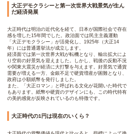
大正デモクラシーと第一次世界大戦景気が生ん
だ経済発展
大正時代は明治の近代化を経て、日本が国際社会で存在
感を増した15年間でした。政治面では民主主義運動
「大正デモクラシー」が活発化し、1925年（大正14
年）には普通選挙法が成立します。
経済面では第一次世界大戦が転機となり、輸出拡大によ
り空前の好景気を迎えました。しかし、戦後の反動不況
や関東大震災が経済に大打撃を与えます。好景気で通貨
需要が増える一方、金銀不足で硬貨増産が困難となり、
政府は小額紙幣を発行しました。
また、「大正ロマン」と呼ばれる文化が花開いた時代で
もあります。紙幣や硬貨のデザインにも、この時代特有
の美的感覚が反映されているのも特徴です。
大正時代の1円は現在のいくら？
大正時代の貨幣価値を現代と比べると、指標によって換