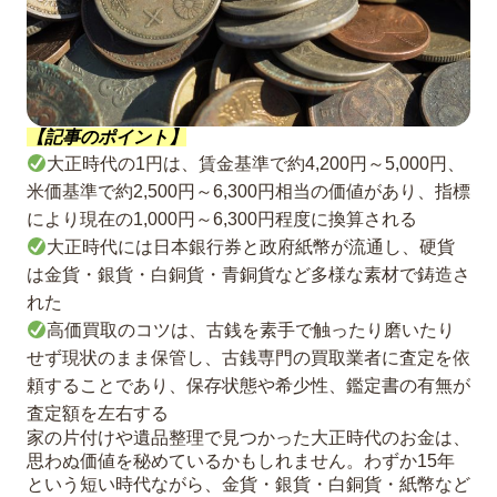
【記事のポイント】
大正時代の1円は、賃金基準で約4,200円～5,000円、
米価基準で約2,500円～6,300円相当の価値があり、指標
により現在の1,000円～6,300円程度に換算される
大正時代には日本銀行券と政府紙幣が流通し、硬貨
は金貨・銀貨・白銅貨・青銅貨など多様な素材で鋳造さ
れた
高価買取のコツは、古銭を素手で触ったり磨いたり
せず現状のまま保管し、古銭専門の買取業者に査定を依
頼することであり、保存状態や希少性、鑑定書の有無が
査定額を左右する
家の片付けや遺品整理で見つかった大正時代のお金は、
思わぬ価値を秘めているかもしれません。わずか15年
という短い時代ながら、金貨・銀貨・白銅貨・紙幣など