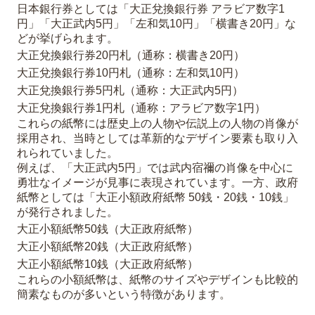
日本銀行券としては「大正兌換銀行券 アラビア数字1
円」「大正武内5円」「左和気10円」「横書き20円」な
どが挙げられます。
大正兌換銀行券20円札（通称：横書き20円）
大正兌換銀行券10円札（通称：左和気10円）
大正兌換銀行券5円札（通称：大正武内5円）
大正兌換銀行券1円札（通称：アラビア数字1円）
これらの紙幣には歴史上の人物や伝説上の人物の肖像が
採用され、当時としては革新的なデザイン要素も取り入
れられていました。
例えば、「大正武内5円」では武内宿禰の肖像を中心に
勇壮なイメージが見事に表現されています。一方、政府
紙幣としては「大正小額政府紙幣 50銭・20銭・10銭」
が発行されました。
大正小額紙幣50銭（大正政府紙幣）
大正小額紙幣20銭（大正政府紙幣）
大正小額紙幣10銭（大正政府紙幣）
これらの小額紙幣は、紙幣のサイズやデザインも比較的
簡素なものが多いという特徴があります。