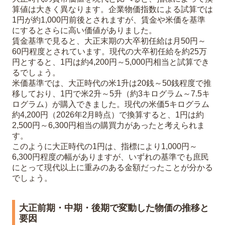
算値は大きく異なります。企業物価指数による試算では
1円が約1,000円前後とされますが、賃金や米価を基準
にするとさらに高い価値がありました。
賃金基準で見ると、大正末期の大卒初任給は月50円～
60円程度とされています。現代の大卒初任給を約25万
円とすると、1円は約4,200円～5,000円相当と試算でき
るでしょう。
米価基準では、大正時代の米1升は20銭～50銭程度で推
移しており、1円で米2升～5升（約3キログラム～7.5キ
ログラム）が購入できました。現代の米価5キログラム
約4,200円（2026年2月時点）で換算すると、1円は約
2,500円～6,300円相当の購買力があったと考えられま
す。
このように大正時代の1円は、指標により1,000円～
6,300円程度の幅がありますが、いずれの基準でも庶民
にとって現代以上に重みのある金額だったことが分かる
でしょう。
大正前期・中期・後期で変動した物価の推移と
要因