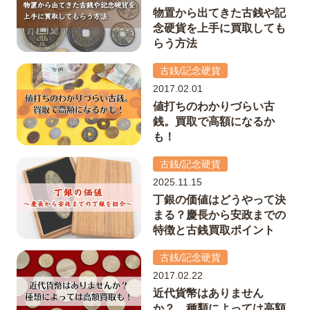
物置から出てきた古銭や記
念硬貨を上手に買取しても
らう方法
古銭/記念硬貨
2017.02.01
値打ちのわかりづらい古
銭。買取で高額になるか
も！
古銭/記念硬貨
2025.11.15
丁銀の価値はどうやって決
まる？慶長から安政までの
特徴と古銭買取ポイント
古銭/記念硬貨
2017.02.22
近代貨幣はありません
か？ 種類によっては高額