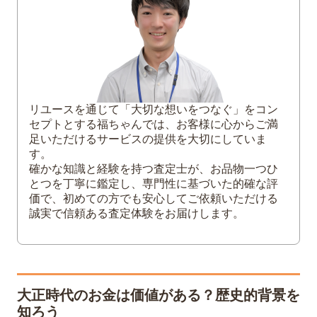
2
大正時代に流通したお金の種類と特徴
大正時代の紙幣「日本銀行券・政府紙幣
の種類」
大正時代の硬貨「金貨・銀貨・白銅貨・
青銅貨などの種類」
リユースを通じて「大切な想いをつなぐ」をコン
大正時代のシベリア出兵軍票
セプトとする福ちゃんでは、お客様に心からご満
足いただけるサービスの提供を大切にしていま
3
大正時代のお金を高く売る！査定ポイント
す。
と成功のコツ
確かな知識と経験を持つ査定士が、お品物一つひ
買取価格を左右するポイント
とつを丁寧に鑑定し、専門性に基づいた的確な評
価で、初めての方でも安心してご依頼いただける
偽造品の見分け方
誠実で信頼ある査定体験をお届けします。
高価買取を目指すためにやってはいけな
いNG行動
4
大正時代の古銭買取でよくある質問
買取手続きの流れや必要書類は？
大正時代のお金は価値がある？歴史的背景を
大正時代のお金で価値が高いものは？
知ろう