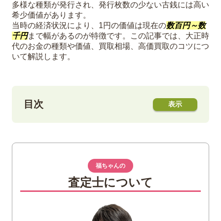
多様な種類が発行され、発行枚数の少ない古銭には高い
希少価値があります。
当時の経済状況により、1円の価値は現在の
数百円～数
千円
まで幅があるのが特徴です。この記事では、大正時
代のお金の種類や価値、買取相場、高価買取のコツにつ
いて解説します。
目次
1
大正時代のお金は価値がある？歴史的背景
を知ろう
大正デモクラシーと第一次世界大戦景気
福ちゃんの
が生んだ経済発展
査定士について
大正時代の1円は現在のいくら？
大正前期・中期・後期で変動した物価の
推移と要因