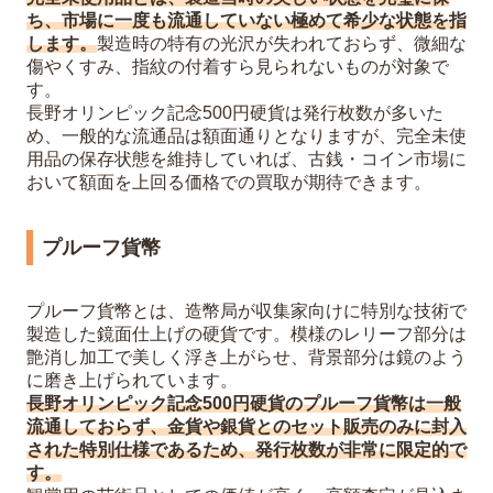
ち、市場に一度も流通していない極めて希少な状態を指
します。
製造時の特有の光沢が失われておらず、微細な
傷やくすみ、指紋の付着すら見られないものが対象で
す。
長野オリンピック記念500円硬貨は発行枚数が多いた
め、一般的な流通品は額面通りとなりますが、完全未使
用品の保存状態を維持していれば、古銭・コイン市場に
おいて額面を上回る価格での買取が期待できます。
プルーフ貨幣
プルーフ貨幣とは、造幣局が収集家向けに特別な技術で
製造した鏡面仕上げの硬貨です。模様のレリーフ部分は
艶消し加工で美しく浮き上がらせ、背景部分は鏡のよう
に磨き上げられています。
長野オリンピック記念500円硬貨のプルーフ貨幣は一般
流通しておらず、金貨や銀貨とのセット販売のみに封入
された特別仕様であるため、発行枚数が非常に限定的で
す。