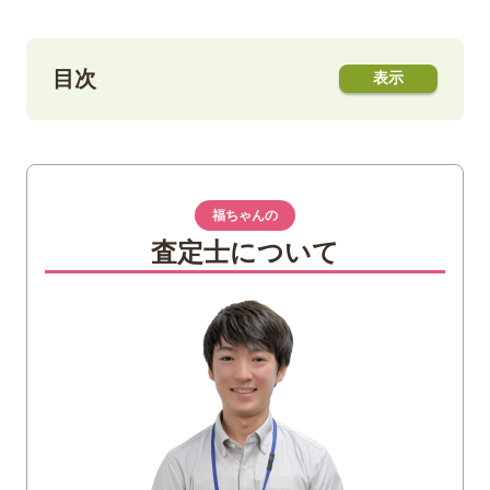
目次
1
長野オリンピック記念500円硬貨について
特徴
使えないって本当？
福ちゃんの
査定士について
2
長野オリンピック記念500円硬貨の種類
スノーボード
ボブスレー
フリースタイルスキー
3
長野オリンピック記念500円硬貨の買取相
場
4
長野オリンピック記念500円硬貨で高額買
取されるもの