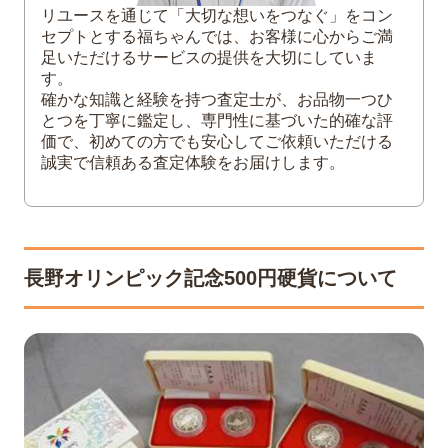
リユースを通じて「大切な想いをつなぐ」をコン
完全未使用品
セプトとする福ちゃんでは、お客様に心からご満
プルーフ貨幣
足いただけるサービスの提供を大切にしていま
付属品完備
す。
確かな知識と経験を持つ査定士が、お品物一つひ
5
長野オリンピック記念500円硬貨は福ちゃ
とつを丁寧に鑑定し、専門性に基づいた的確な評
んがお買取いたします
価で、初めての方でも安心してご依頼いただける
誠実で信頼ある査定体験をお届けします。
6
まとめ
長野オリンピック記念500円硬貨について