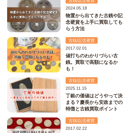
古銭/記念硬貨
2024.05.18
物置から出てきた古銭や記
念硬貨を上手に買取しても
らう方法
古銭/記念硬貨
2017.02.01
値打ちのわかりづらい古
銭。買取で高額になるか
も！
古銭/記念硬貨
2025.11.15
丁銀の価値はどうやって決
まる？慶長から安政までの
特徴と古銭買取ポイント
古銭/記念硬貨
2017.02.22