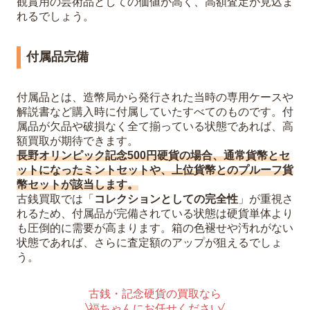
観賞用の芸術品としての価値が高く、高額査定が見込ま
れるでしょう。
付属品完備
付属品とは、造幣局から発行された当時の専用ケースや
解説書など購入時に付属していたすべてのものです。付
属品が欠品や破損なく全て揃っている状態であれば、高
額買取が期待できます。
長野オリンピック記念500円硬貨の場合、通常貨幣とセ
ットになったミントセットや、上位貨幣とのプルーフ貨
幣セットが該当します。
古銭買取では「
コレクションとしての完全性
」が重視さ
れるため、付属品が完備されている状態は硬貨単体より
も圧倒的に需要が高まります。箱の色褪せや汚れがない
状態であれば、さらに査定額のアップが狙えるでしょ
う。
古銭・記念硬貨の買取なら
福ちゃんにお任せください