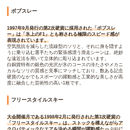
ボブスレー
1997年9月発行の第2次硬貨に採用された「ボブスレ
ー」は「氷上のF1」とも称される極限のスピード感が
表現されています。
空気抵抗を減らした流線型のソリと、それに身を隠すよ
うに乗り込む選手たちの緊張感漂う滑走シーンは、絶妙
な遠近法を用いて立体的に彫り込まれています。
白銅貨特有の銀色の光沢が氷のコースの冷たさやメカニ
カルなソリの質感と見事にマッチしており、数ある記念
硬貨のなかでもスポーツの躍動感と工業的な美しさが高
度に融合した芸術性の高い1枚です。
フリースタイルスキー
大会開催月である1998年2月に発行された第3次硬貨の
「フリースタイルスキー」は、ストックを構えながらア
クロバティックなエアを決める瞬間が躍動感たっぷりに