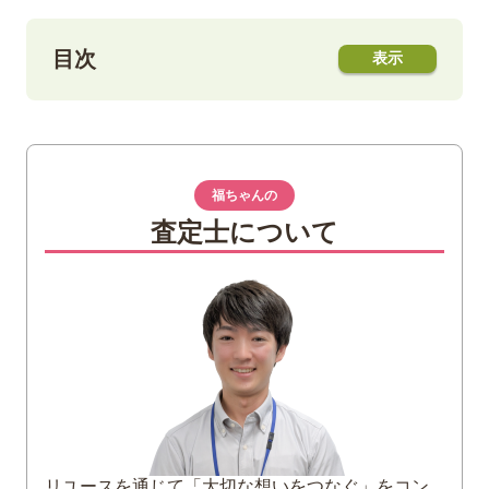
目次
1
ウェッジウッドのワイルドストロベリーと
は
福ちゃんの
2
ワイルドストロベリーのカラー展開
査定士について
3
ワイルドストロベリー「カジュアル」とは
4
ワイルドストロベリーでオススメのアイテ
ム
ワイルドストロベリー ティーカップ＆ソ
ーサー（リー）
ワイルドストロベリー ホワイト プレート
ワイルドストロベリー カジュアル マグ
5
まとめ
リユースを通じて「大切な想いをつなぐ」をコン