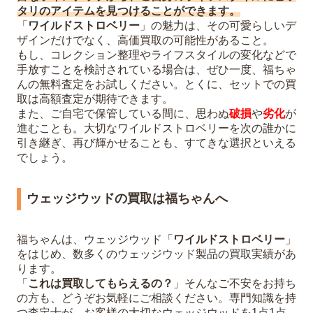
タリのアイテムを見つけることができます。
「
ワイルドストロベリー
」の魅力は、その可愛らしいデ
ザインだけでなく、高価買取の可能性があること。
もし、コレクション整理やライフスタイルの変化などで
手放すことを検討されている場合は、ぜひ一度、福ちゃ
んの無料査定をお試しください。とくに、セットでの買
取は高額査定が期待できます。
また、ご自宅で保管している間に、思わぬ
破損
や
劣化
が
進むことも。大切なワイルドストロベリーを次の誰かに
引き継ぎ、再び輝かせることも、すてきな選択といえる
でしょう。
ウェッジウッドの買取は福ちゃんへ
福ちゃんは、ウェッジウッド「
ワイルドストロベリー
」
をはじめ、数多くのウェッジウッド製品の買取実績があ
ります。
「
これは買取してもらえるの？
」そんなご不安をお持ち
の方も、どうぞお気軽にご相談ください。専門知識を持
つ査定士が、お客様の大切なウェッジウッドを1点1点