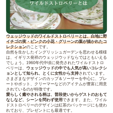
ウェッジウッドのワイルドストロベリーとは、白地に野
イチゴの実・ピンクの小花・グリーンの葉が描かれたコ
レクション
のことです。
自然を生かしたイングリッシュガーデンを思わせる模様
は、イギリス発祥のウェッジウッドならではともいえる
でしょう。1960年代中頃に発売されたワイルドストロ
ベリーは、
ウェッジウッドの中でも人気が高いコレクシ
ョンとして知られ、とくに女性から支持
されています。
さまざまなデザインのカップ＆ソーサーを中心に、プレ
ートやポット、クリーマーなどのアイテムが豊富に用意
されているのが特徴です。
愛らしく癒やされる柄は、普段使いからゲストのおもて
なしなど、シーンを問わず使用
できます。また、ワイル
ドストロベリーのデザインは紅茶のパッケージにも使わ
れており、プレゼントにも最適です。