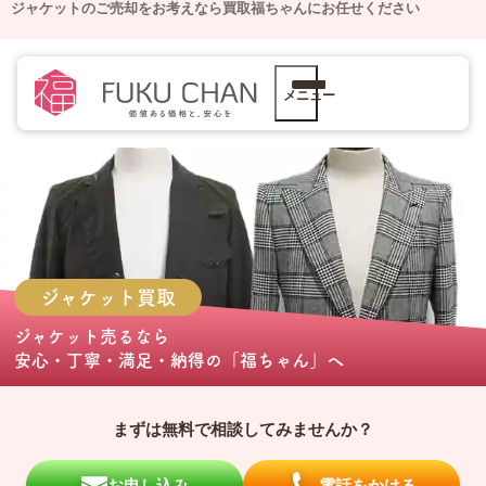
ジャケットのご売却をお考えなら買取福ちゃんにお任せください
メニュー
ジャケット
買取
ジャケット売る
なら
安心・丁寧・満足・納得の
「福ちゃん」
へ
まずは無料で相談してみませんか？
お申し込み
電話をかける