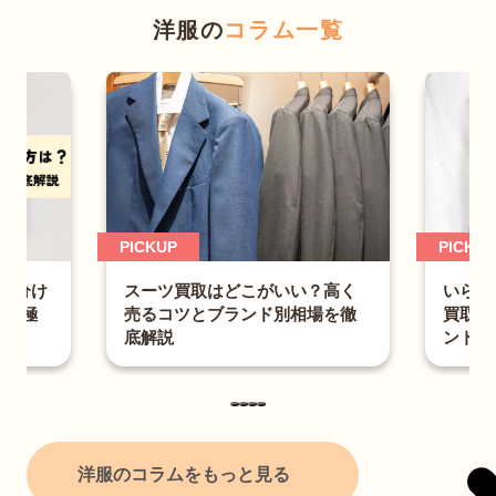
洋服の
コラム一覧
PICKUP
PICKUP
スーツ買取はどこがいい？高く
見分け
いらな
売るコツとブランド別相場を徹
ら見極
買取相
底解説
ントな
洋服のコラムをもっと見る