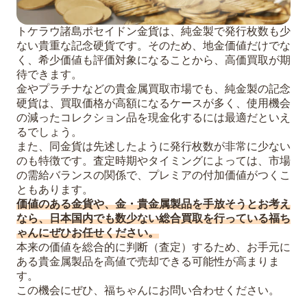
トケラウ諸島ポセイドン金貨は、純金製で発行枚数も少
ない貴重な記念硬貨です。そのため、地金価値だけでな
く、希少価値も評価対象になることから、高価買取が期
待できます。
金やプラチナなどの貴金属買取市場でも、純金製の記念
硬貨は、買取価格が高額になるケースが多く、使用機会
の減ったコレクション品を現金化するには最適だといえ
るでしょう。
また、同金貨は先述したように発行枚数が非常に少ない
のも特徴です。査定時期やタイミングによっては、市場
の需給バランスの関係で、プレミアの付加価値がつくこ
ともあります。
価値のある金貨や、金・貴金属製品を手放そうとお考え
なら、日本国内でも数少ない総合買取を行っている福ち
ゃんにぜひお任せください。
本来の価値を総合的に判断（査定）するため、お手元に
ある貴金属製品を高値で売却できる可能性が高まりま
す。
この機会にぜひ、福ちゃんにお問い合わせください。