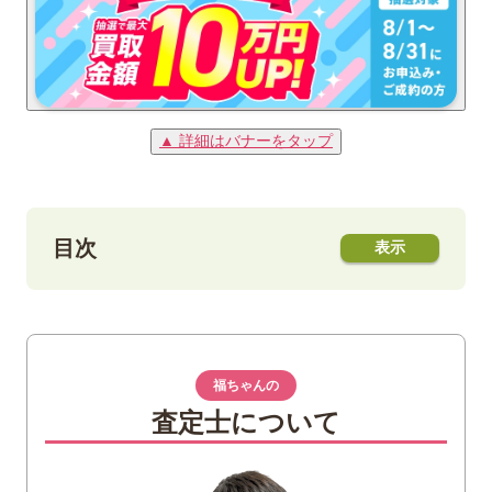
▲ 詳細はバナーをタップ
目次
1
「トケラウ諸島ポセイドン5ドル金貨」とは
2
「トケラウ諸島ポセイドン5ドル金貨」の種
福ちゃんの
類や特徴
査定士について
3
「トケラウ諸島ポセイドン5ドル金貨」買取
価格アップのコツ