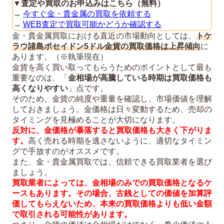
▼
査定や買取のお申込みはこちら（無料）
→
今すぐ金・貴金属の買取を依頼する
→
WEB査定で買取可能かどうか確認する
金・貴金属買取における直近の市場動向としては、
トケ
ラウ諸島ポセイドン5ドル金貨の買取価格は上昇傾向
に
あります。（※執筆現在）
金貨を高く買い取ってもらうためのポイントとして最も
重要なのは、「
金相場が高騰している時期は買取価格も
高くなりやすい
」点です。
そのため、金貨の純度や重量を確認し、市場価値を理解
しておきましょう。金価格は日々変動するため、売却の
タイミングを見極めることが大切になります。
反対に、金価格が暴落すると買取価格も大きく下がりま
す。
高く売れる時期を逃さないように、適切なタイミン
グで手放すのがオススメです。
また、金・貴金属買取では、信頼できる買取業者を選び
ましょう。
買取業者によっては、金相場のみでの買取価格となるケ
ースもあります。その場合、古銭としての価値を加算評
価してもらえないため、本来の買取価格よりも低い金額
で取引される可能性があります。