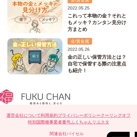
金/貴金属
2022.05.25
これって本物の金？それと
もメッキ？カンタン見分け
方まとめ
金/貴金属
2022.05.26
金の正しい保管方法とは？
自宅で保管する際の注意点
も紹介！
運営会社について
利用規約
プライバシーポリシー
クーリングオフ
特別国際種事業者番号
ふくちゃんリユスタ
関連会社
バイセル