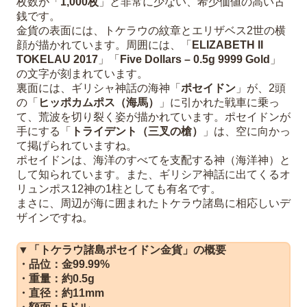
枚数が「
1,000枚
」と非常に少ない、希少価値の高い古
銭です。
金貨の表面には、トケラウの紋章とエリザベス2世の横
顔が描かれています。周囲には、「
ELIZABETH II
TOKELAU 2017
」「
Five Dollars – 0.5g 9999 Gold
」
の文字が刻まれています。
裏面には、ギリシャ神話の海神「
ポセイドン
」が、2頭
の「
ヒッポカムポス（海馬）
」に引かれた戦車に乗っ
て、荒波を切り裂く姿が描かれています。ポセイドンが
手にする「
トライデント（三叉の槍）
」は、空に向かっ
て掲げられていますね。
ポセイドンは、海洋のすべてを支配する神（海洋神）と
して知られています。また、ギリシア神話に出てくるオ
リュンポス12神の1柱としても有名です。
まさに、周辺が海に囲まれたトケラウ諸島に相応しいデ
ザインですね。
▼「トケラウ諸島ポセイドン金貨」の概要
・品位：金99.99%
・重量：約0.5g
・直径：約11mm