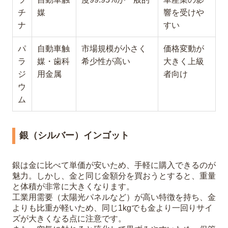
チ
媒
響を受けや
ナ
すい
パ
自動車触
市場規模が小さく
価格変動が
ラ
媒・歯科
希少性が高い
大きく上級
ジ
用金属
者向け
ウ
ム
銀（シルバー）インゴット
銀は金に比べて単価が安いため、手軽に購入できるのが
魅力。しかし、金と同じ金額分を買おうとすると、重量
と体積が非常に大きくなります。
工業用需要（太陽光パネルなど）が高い特徴を持ち、金
よりも比重が軽いため、同じ1kgでも金より一回りサイ
ズが大きくなる点に注意です。