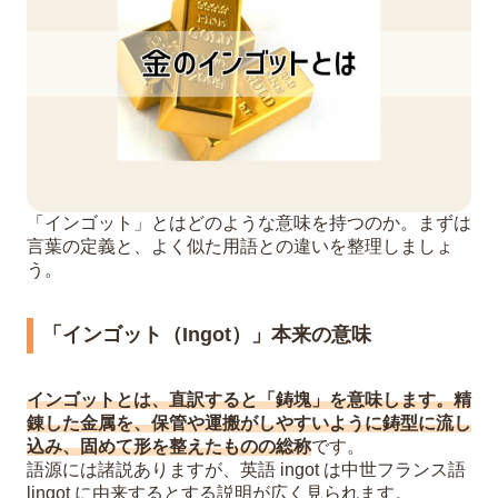
売却時の注意点
7
金インゴットの買取相場は上昇傾向
「インゴット」とはどのような意味を持つのか。まずは
言葉の定義と、よく似た用語との違いを整理しましょ
う。
「インゴット（Ingot）」本来の意味
インゴットとは、直訳すると「鋳塊」を意味します。精
錬した金属を、保管や運搬がしやすいように鋳型に流し
込み、固めて形を整えたものの総称
です。
語源には諸説ありますが、英語 ingot は中世フランス語
lingot に由来するとする説明が広く見られます。