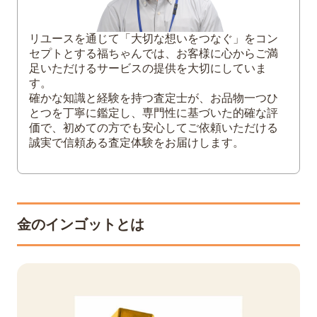
3
金のインゴットにある刻印の意味とは？
シリアルナンバー
リユースを通じて「大切な想いをつなぐ」をコン
セプトとする福ちゃんでは、お客様に心からご満
ブランド
足いただけるサービスの提供を大切にしていま
重さ
す。
素材
確かな知識と経験を持つ査定士が、お品物一つひ
とつを丁寧に鑑定し、専門性に基づいた的確な評
製錬・分析業者のマーク
価で、初めての方でも安心してご依頼いただける
純度
誠実で信頼ある査定体験をお届けします。
4
金だけじゃない！ 銀・プラチナ・パラジウ
ムのインゴット
銀（シルバー）インゴット
プラチナ（白金）インゴット
金のインゴットとは
パラジウムインゴット
5
金のインゴットを売るなら福ちゃんへ
6
金インゴットの購入方法と売却時の注意点
金インゴットの購入方法