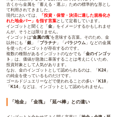
古くから金属を「蓄える・運ぶ」ための標準的な形とし
て利用されてきました。
現代においては、
「投資・保管・決済に適した規格化さ
れた地金バー」を指す言葉
として定着しています。
インゴットと聞くと「
金
」をイメージするかもしれませ
んが、そうとは限りません。
インゴットは“
金属の塊
”を意味する言葉。そのため、金
以外にも「
銀
」「
プラチナ
」「
パラジウム
」などの金属
を使ったインゴットが存在するのです。
複数の種類があるインゴットのなかでも「
金のインゴッ
ト
」は、価値が急激に暴落することは考えにくいため、
投資対象として人気があります。
なお、金のインゴットとして認められるのは、「
K24
」
の純金を使っているものだけです。
ゴールドジュエリーなどで使われることの多い「
K18
」
「
K14
」などは、インゴットとして認められません。
「地金」「金塊」「延べ棒」との違い
インゴットと合わせてよく聞く言葉に「
地金・金塊・延