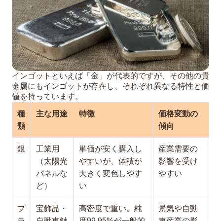
インゴットといえば「金」が代表的ですが、その他の貴
金属にもインゴットが存在し、それぞれ異なる特性と価
値を持っています。
種
主な用途
特徴
価格変動の
類
傾向
銀
工業用
単価が安く購入し
産業需要の
（太陽光
やすいが、体積が
影響を受け
パネルな
大きく変色しやす
やすい
ど）
い
プ
宝飾品・
高密度で重い。純
景気や自動
ラ
自動車触
度99.95%が一般的
車産業の影