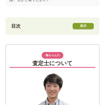
目次
1
金のインゴットとは
「インゴット（Ingot）」本来の意味
「地金」「金塊」「延べ棒」との違い
福ちゃんの
地金（じがね / Bullion）
査定士について
延べ棒（Bar）
金塊（きんかい）
歴史に見るインゴットの役割
2
インゴットの種類と製造方法の違い
鋳造バー（キャストバー）
圧延バー（ミンデッドバー）