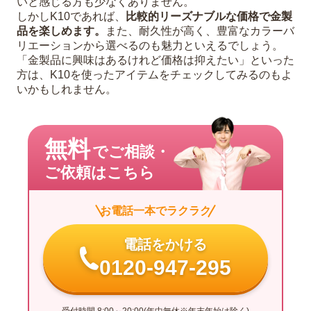
いと感じる方も少なくありません。
しかしK10であれば、
比較的リーズナブルな価格で金製
品を楽しめます。
また、耐久性が高く、豊富なカラーバ
リエーションから選べるのも魅力といえるでしょう。
「金製品に興味はあるけれど価格は抑えたい」といった
方は、K10を使ったアイテムをチェックしてみるのもよ
いかもしれません。
無料
でご相談・
ご依頼はこちら
お電話一本でラクラク
電話をかける
0120-947-295
受付時間 8:00～20:00(年中無休※年末年始は除く)