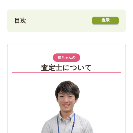
目次
1
「K10」とは
金の含有率が約42%のゴールド
「10K」との違いに注意
福ちゃんの
査定士について
2
「K10」の魅力
比較的リーズナブル
耐久性が高い
豊富なカラーバリエーション
3
「K10（10金）買取」なら福ちゃんへ
4
「K18」と「K9」との違い
「K18」との違い
「K9」との違い