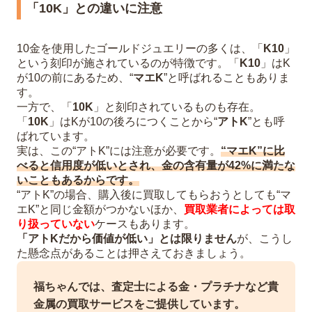
「10K」との違いに注意
10金を使用したゴールドジュエリーの多くは、「
K10
」
という刻印が施されているのが特徴です。「
K10
」はK
が10の前にあるため、“
マエK
”と呼ばれることもありま
す。
一方で、「
10K
」と刻印されているものも存在。
「
10K
」はKが10の後ろにつくことから“
アトK
”とも呼
ばれています。
実は、この“アトK”には注意が必要です。
“マエK”に比
べると信用度が低いとされ、金の含有量が42%に満たな
いこともあるからです。
“アトK”の場合、購入後に買取してもらおうとしても“マ
エK”と同じ金額がつかないほか、
買取業者によっては取
り扱っていない
ケースもあります。
「アトKだから価値が低い」とは限りません
が、こうし
た懸念点があることは押さえておきましょう。
福ちゃんでは、査定士による金・プラチナなど貴
金属の買取サービスをご提供しています。