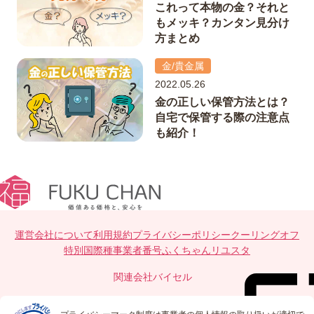
これって本物の金？それと
もメッキ？カンタン見分け
方まとめ
金/貴金属
2022.05.26
金の正しい保管方法とは？
自宅で保管する際の注意点
も紹介！
運営会社について
利用規約
プライバシーポリシー
クーリングオフ
特別国際種事業者番号
ふくちゃんリユスタ
関連会社
バイセル