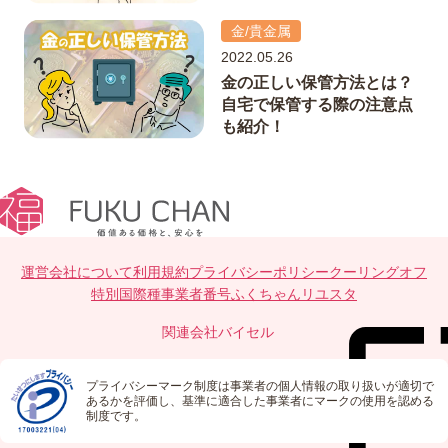
金/貴金属
2022.05.26
金の正しい保管方法とは？
自宅で保管する際の注意点
も紹介！
運営会社について
利用規約
プライバシーポリシー
クーリングオフ
特別国際種事業者番号
ふくちゃんリユスタ
関連会社
バイセル
プライバシーマーク制度は事業者の個人情報の取り扱いが適切で
あるかを評価し、基準に適合した事業者にマークの使用を認める
制度です。