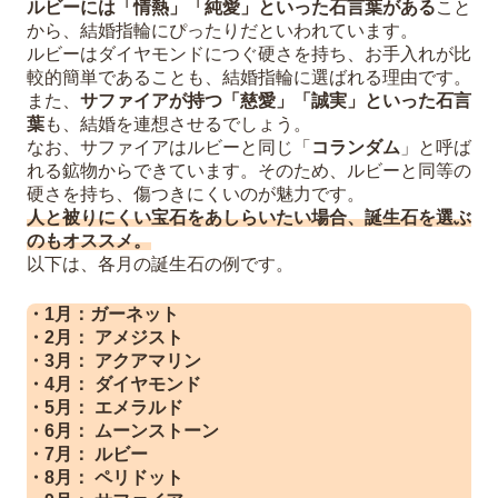
ルビーには「情熱」「純愛」といった石言葉がある
こと
から、結婚指輪にぴったりだといわれています。
ルビーはダイヤモンドにつぐ硬さを持ち、お手入れが比
較的簡単であることも、結婚指輪に選ばれる理由です。
また、
サファイアが持つ「慈愛」「誠実」といった石言
葉
も、結婚を連想させるでしょう。
なお、サファイアはルビーと同じ「
コランダム
」と呼ば
れる鉱物からできています。そのため、ルビーと同等の
硬さを持ち、傷つきにくいのが魅力です。
人と被りにくい宝石をあしらいたい場合、誕生石を選ぶ
のもオススメ。
以下は、各月の誕生石の例です。
・1月：ガーネット
・2月： アメジスト
・3月： アクアマリン
・4月： ダイヤモンド
・5月： エメラルド
・6月： ムーンストーン
・7月： ルビー
・8月： ペリドット