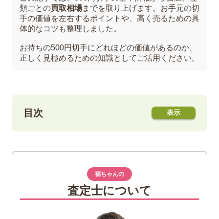
類ごとの
買取相場
までを取り上げます。お手元の切
手の価値を左右するポイントや、高く売るための具
体的なコツも整理しました。
お持ちの500円切手にどれほどの価値があるのか、
正しく見極めるための知識としてご活用ください。
目次
1
500円切手とは？ 現在の価値と種類
500円切手の基本情報
普通切手と記念切手・特殊切手の違い
福ちゃんの
査定士について
2
《一覧表》500円切手の買取相場と種類別
の価値
1949年発行 高額普通切手（産業図案・機