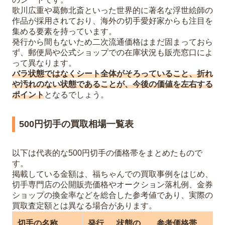
歌川広重や葛飾北斎といった世界的に著名な浮世絵師の
作品が採用されており、海外の切手愛好家からも注目を
集める要素を持っています。
発行から間もないため二次流通価格はまだ固まっておら
ず、郵便局や公式ショップでの在庫状況も販売窓口によ
って異なります。
バラ状態ではなくシート全体がそろっていること、折れ
や汚れのない状態であることが、今後の価値を左右する
ポイント
となるでしょう。
500円切手の買取相場一覧表
以下は代表的な500円切手の価格帯をまとめたもので
す。
掲載している金額は、福ちゃんでの買取事例をはじめ、
切手専門店の公開販売価格やオークション落札例、金券
ショップの換金率などを総合した参考値であり、実際の
買取査定額とは異なる場合があります。
切手の名称
発行
状態の
参考価格帯