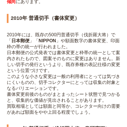
傾向
にあります。
2010年 普通切手（書体変更）
2010年には、既存の500円普通切手（伐折羅大将）で
「
日本郵便
」「
NIPPON
」や額面数字の書体変更、印面
枠の帯の統一が行われました。
日本郵便の公式発表では書体変更と枠帯の統一として案
内されたもので、図案そのものに変更はありません。新
しい切手の発行というより、既存券種の表記仕様の変更
という位置づけです。
このような小さな変更は一般の利用者にとっては気づき
にくいものの、切手コレクターにとっては収集の対象と
なるバリエーションです。
書体変更前後のものがまとまったシート状態で見つかる
と、収集的な価値が見出されることがあります。
買取相場としては額面と同等か、コレクター向けの需要
があれば額面をやや上回る程度でしょう。