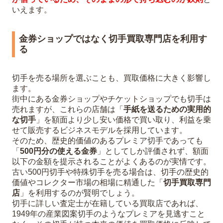
いえます。
金券ショップではなく切手買取専門店を利用す
る
切手を売る場所を選ぶことも、買取価格に大きく影響し
ます。
街中にある金券ショップやチケットショップでも切手は
売れますが、これらの店舗は「
手紙を送るための実用的
な切手
」を額面より少し安い価格で買い取り、利益を乗
せて販売するビジネスモデルを採用しています。
そのため、歴史的価値のあるプレミア切手であっても
「
500円分の使える金券
」としてしか評価されず、額面
以下の金額を提示されることがよくあるのが実情です。
古い500円切手や特殊切手を売る場合は、切手の歴史的
価値やコレクター市場の相場に精通した「
切手買取専門
店
」を利用するのが賢明でしょう。
切手に詳しい査定士が在籍している買取店であれば、
1949年の産業図案切手のようなプレミアを見逃すこと