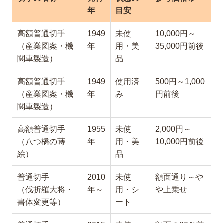
年
目安
高額普通切手
1949
未使
10,000円～
（産業図案・機
年
用・美
35,000円前後
関車製造）
品
高額普通切手
1949
使用済
500円～1,000
（産業図案・機
年
み
円前後
関車製造）
高額普通切手
1955
未使
2,000円～
（八つ橋の蒔
年
用・美
10,000円前後
絵）
品
普通切手
2010
未使
額面通り～や
（伐折羅大将・
年～
用・シ
や上乗せ
書体変更等）
ート