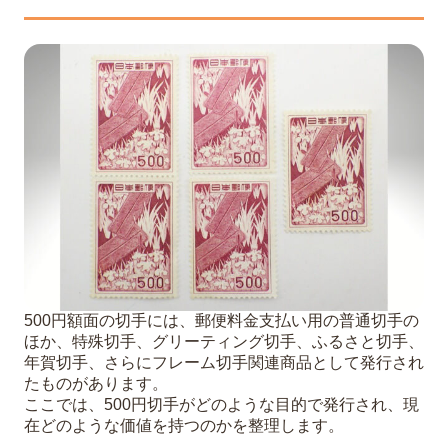
使用済みか未使用か
保存状態の良し悪し（シミ・汚れ・破れ
など）
シート状態かバラ状態か
発行年代と希少性
エラー切手（印字ズレ・福耳など）の有
無
4
500円切手を少しでも高く売るためのコツ
綺麗な状態を保つための保管方法
シートは切り離さずにそのまま査定に出
す
500円額面の切手には、郵便料金支払い用の普通切手の
金券ショップではなく切手買取専門店を
ほか、特殊切手、グリーティング切手、ふるさと切手、
利用する
年賀切手、さらにフレーム切手関連商品として発行され
複数の切手をまとめて査定に出す
たものがあります。
ここでは、500円切手がどのような目的で発行され、現
500円切手の買取は福ちゃんにお任せく
在どのような価値を持つのかを整理します。
ださい