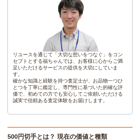
関車製造）
1955年発行 高額普通切手（八つ橋の蒔
絵）
2010年 普通切手（書体変更）
2012年 普通切手（伐折羅大将・意匠変
更）
リユースを通じて「大切な想いをつなぐ」をコン
2015年発行 普通切手（十和田八幡平国立
セプトとする福ちゃんでは、お客様に心からご満
公園・奥入瀬渓流）
足いただけるサービスの提供を大切にしていま
す。
2021年発行 郵便創業150年切手帳（500
確かな知識と経験を持つ査定士が、お品物一つひ
円シール式）
とつを丁寧に鑑定し、専門性に基づいた的確な評
2025年発行 特殊切手 切手趣味への招待
価で、初めての方でも安心してご依頼いただける
シリーズ（第1集・第2集）
誠実で信頼ある査定体験をお届けします。
2026年発行 特殊切手 切手趣味への招待
シリーズ（第3集）
500円切手の買取相場一覧表
500円切手とは？ 現在の価値と種類
3
500円切手の価値が決まるポイントは？