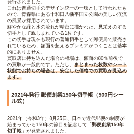
発行されました。
これは普通切手のデザイン統一の一環として行われたも
ので、青森県にある十和田八幡平国立公園の美しい渓流
の風景が採用されています。
鮮やかな緑と水の流れが精密に描かれた、見栄えのする
切手として親しまれている1枚です。
この切手は現在も現行の普通切手として郵便局で販売さ
れているため、額面を超えるプレミアがつくことは基本
的にありません。
買取店に持ち込んだ場合の相場は、額面の80％前後で
の買取が一般的です。ただし、
まとまった枚数やシート
状態でお持ちの場合は、安定した価格での買取が見込め
ます。
2021年発行 郵便創業150年切手帳（500円シー
ル式）
2021年（令和3年）8月25日、日本で近代郵便の制度が
始まってから150年の節目を記念して「
郵便創業150年
切手帳
」が発売されました。