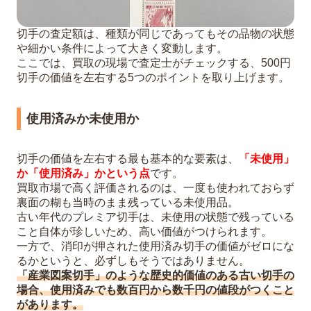
切手の査定額は、種類が同じであってもその品物の状態
や細かい条件によって大きく変動します。
ここでは、買取の現場で査定士がチェックする、500円
切手の価値を左右する5つのポイントを取り上げます。
使用済みか未使用か
切手の価値を左右する最も基本的な要素は、
「未使用」
か「使用済み」かという点
です。
買取市場で高く評価されるのは、一度も使われておらず
裏面の糊も当時のまま残っている未使用品。
古い年代のプレミア切手は、未使用の状態で残っている
こと自体が珍しいため、高い価値がつけられます。
一方で、消印が押された使用済み切手の価値がゼロにな
るかというと、必ずしもそうではありません。
「産業図案切手」のような歴史的価値のある古い切手の
場合、使用済みでも数百円から数千円の値段がつくこと
があります。