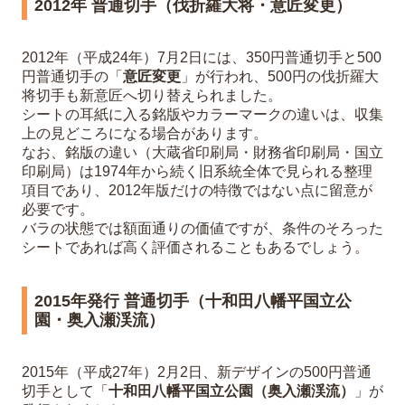
2012年 普通切手（伐折羅大将・意匠変更）
2012年（平成24年）7月2日には、350円普通切手と500
円普通切手の「
意匠変更
」が行われ、500円の伐折羅大
将切手も新意匠へ切り替えられました。
シートの耳紙に入る銘版やカラーマークの違いは、収集
上の見どころになる場合があります。
なお、銘版の違い（大蔵省印刷局・財務省印刷局・国立
印刷局）は1974年から続く旧系統全体で見られる整理
項目であり、2012年版だけの特徴ではない点に留意が
必要です。
バラの状態では額面通りの価値ですが、条件のそろった
シートであれば高く評価されることもあるでしょう。
2015年発行 普通切手（十和田八幡平国立公
園・奥入瀬渓流）
2015年（平成27年）2月2日、新デザインの500円普通
切手として「
十和田八幡平国立公園（奥入瀬渓流）
」が