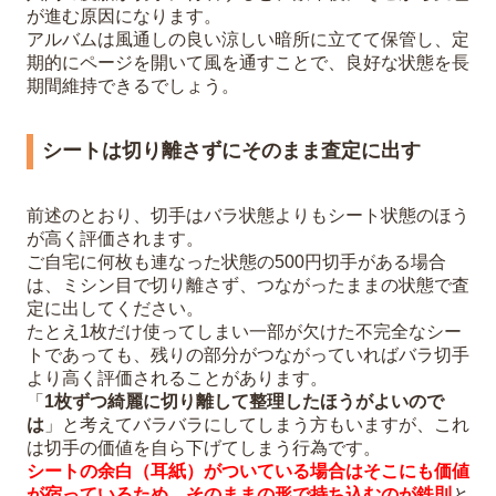
が進む原因になります。
アルバムは風通しの良い涼しい暗所に立てて保管し、定
期的にページを開いて風を通すことで、良好な状態を長
期間維持できるでしょう。
シートは切り離さずにそのまま査定に出す
前述のとおり、切手はバラ状態よりもシート状態のほう
が高く評価されます。
ご自宅に何枚も連なった状態の500円切手がある場合
は、ミシン目で切り離さず、つながったままの状態で査
定に出してください。
たとえ1枚だけ使ってしまい一部が欠けた不完全なシー
トであっても、残りの部分がつながっていればバラ切手
より高く評価されることがあります。
「
1枚ずつ綺麗に切り離して整理したほうがよいので
は
」と考えてバラバラにしてしまう方もいますが、これ
は切手の価値を自ら下げてしまう行為です。
シートの余白（耳紙）がついている場合はそこにも価値
が宿っているため、そのままの形で持ち込むのが鉄則
と