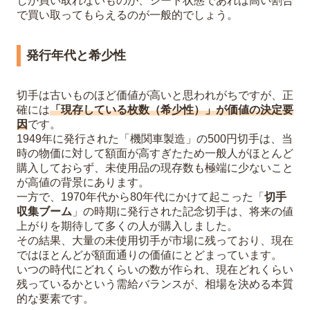
しか買い取れないものが、シート状態であれば高い割合
で買い取ってもらえるのが一般的でしょう。
発行年代と希少性
切手は古いものほど価値が高いと思われがちですが、正
確には
「現存している枚数（希少性）」が価値の決定要
因
です。
1949年に発行された「機関車製造」の500円切手は、当
時の物価に対して額面が高すぎたため一般人がほとんど
購入しておらず、未使用品の現存数も極端に少ないこと
が高値の背景にあります。
一方で、1970年代から80年代にかけて起こった「
切手
収集ブーム
」の時期に発行された記念切手は、将来の値
上がりを期待して多くの人が購入しました。
その結果、大量の未使用切手が市場に残っており、現在
ではほとんどが額面通りの価値にとどまっています。
いつの時代にどれくらいの数が作られ、現在どれくらい
残っているかという需給バランスが、相場を決める本質
的な要素です。