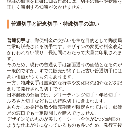
現在の価値を正確に知るためには、切手の銘柄や状態を
正しく識別する知識が欠かせません。
普通切手と記念切手・特殊切手の違い
普通切手
は、郵便料金の支払いを主な目的として郵便局
で常時販売される切手です。デザインの変更や料金改定
が行われない限り、長期間にわたって大量に印刷されま
す。
そのため、現行の普通切手は額面通りの価値となるのが
一般的ですが、すでに販売が終了した古い普通切手には
高い価値がつくものもあります。
一方、
特殊切手
は国家的な行事や文化財の紹介などを記
念して発行される切手です。
日本郵便の分類では、グリーティング切手・年賀切手・
ふるさと切手などもこの特殊切手に含まれます。
あらかじめ発行枚数や販売期間が限定されており、郵便
局の窓口でも一定期間しか購入できません。
デザインそのものが美しく、シート全体が1つの絵画の
ような仕上がりになっているものも多いため、発行直後