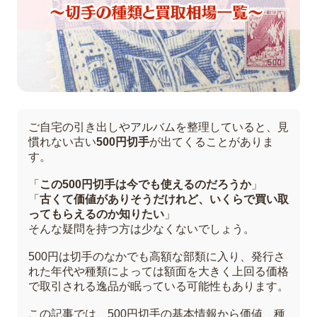
ご自宅の引き出しやアルバムを整理していると、見
慣れない古い
500円切手
が出てくることがありま
す。
「
この500円切手は今でも使えるのだろうか
」
「
古くて価値がありそうだけれど、いくらで買い取
ってもらえるのか知りたい
」
そんな疑問を持つ方は少なくないでしょう。
500円は切手のなかでも高額な部類に入り、発行さ
れた年代や種類によっては額面を大きく上回る価格
で取引される逸品が眠っている可能性もあります。
この記事では、500円切手の基本情報から価値、種