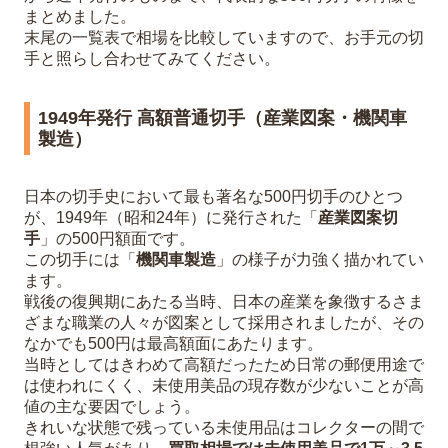
まとめました。
末尾の一覧表で相場を比較していますので、お手元の切
手と照らし合わせてみてください。
1949年発行 高額普通切手（産業図案・機関車
製造）
日本の切手史において最も著名な500円切手のひとつ
が、1949年（昭和24年）に発行された「
産業図案切
手
」の500円額面です。
この切手には「
機関車製造
」の様子が力強く描かれてい
ます。
戦後の復興期にあたる当時、日本の産業を象徴するさま
ざまな職業の人々が図案として採用されましたが、その
なかでも500円は最高額面にあたります。
当時としてはきわめて高額だったため日常の郵便用途で
は使われにくく、未使用美品の現存数が少ないことが高
値の主な要因でしょう。
きれいな状態で残っている未使用品はコレクターの間で