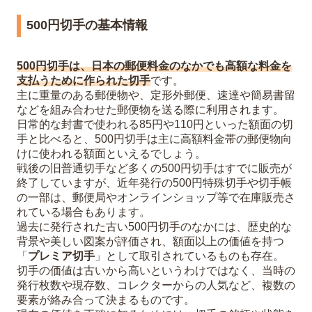
5
まとめ
500円切手の基本情報
6
500円切手の価値や買取に関するよくある
質問（Q＆A）
500円切手は、日本の郵便料金のなかでも高額な料金を
支払うために作られた切手
です。
古い500円切手は今でも郵便局で使え
主に重量のある郵便物や、定形外郵便、速達や簡易書留
る？
などを組み合わせた郵便物を送る際に利用されます。
使用済みの500円切手でも買取してもら
日常的な封書で使われる85円や110円といった額面の切
手と比べると、500円切手は主に高額料金帯の郵便物向
える？
けに使われる額面といえるでしょう。
切手1枚だけでも査定をお願いできる？
戦後の旧普通切手など多くの500円切手はすでに販売が
終了していますが、近年発行の500円特殊切手や切手帳
の一部は、郵便局やオンラインショップ等で在庫販売さ
れている場合もあります。
過去に発行された古い500円切手のなかには、歴史的な
背景や美しい図案が評価され、額面以上の価値を持つ
「
プレミア切手
」として取引されているものも存在。
切手の価値は古いから高いというわけではなく、当時の
発行枚数や現存数、コレクターからの人気など、複数の
要素が絡み合って決まるものです。