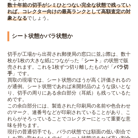
数十年前の切手がシミひとつない完全な状態で残ってい
れば、コレクター向けの最高ランクとして高額査定の対
象となる
でしょう。
シート状態かバラ状態か
切手が工場から出荷され郵便局の窓口に並ぶ際は、数十
枚が1枚の大きな紙につながった「
シート
」の状態で販
売されます。これを1枚ずつ切り離したものが「
バラ切
手
」です。
買取の現場では、シート状態のほうが高く評価されるの
が通例。シート状態であれば未開封品のような扱いとな
り、切手の周りにある余白部分（耳紙）も残っているた
めです。
この余白部分には、製造された印刷局の名前や色合わせ
のマーク、連番号などが印刷されていることがあり、こ
れらがそろっていることでコレクターにとって重要な意
味を持ちます。
現行の普通切手でも、バラの状態では額面の低い割合で