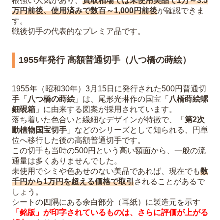
根強い人気があり、
買取相場では未使用美品で1万～3.5
万円前後、使用済みで数百～1,000円前後
が確認できま
す。
戦後切手の代表的なプレミア品です。
1955年発行 高額普通切手（八つ橋の蒔絵）
1955年（昭和30年）3月15日に発行された500円普通切
手「
八つ橋の蒔絵
」は、尾形光琳作の国宝「
八橋蒔絵螺
鈿硯箱
」に由来する図案が採用されています。
落ち着いた色合いと繊細なデザインが特徴で、「
第2次
動植物国宝切手
」などのシリーズとして知られる、円単
位へ移行した後の高額普通切手です。
この切手も当時の500円という高い額面から、一般の流
通量は多くありませんでした。
未使用でシミや色あせのない美品であれば、現在でも
数
千円から1万円を超える価格で取引
されることがあるで
しょう。
シートの四隅にある余白部分（耳紙）に製造元を示す
「銘版」が印字されているものは、さらに評価が上がる