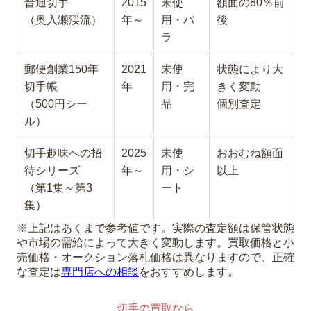
普通切手
2015
未使
額面の80％前
（奥入瀬渓流）
年～
用・バ
後
ラ
郵便創業150年
2021
未使
状態により大
切手帳
年
用・完
きく変動
（500円シー
品
個別査定
ル）
切手趣味への招
2025
未使
おおむね額面
待シリーズ
年～
用・シ
以上
（第1集～第3
ート
集）
※上記はあくまで参考値です。実際の査定額は保管状態
や市場の需給によって大きく変動します。買取価格と小
売価格・オークション落札価格は異なりますので、正確
な査定は
専門店への相談
をおすすめします。
切手の買取なら