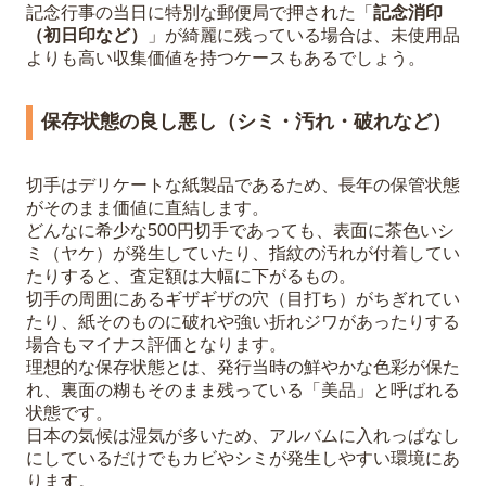
記念行事の当日に特別な郵便局で押された「
記念消印
（初日印など）
」が綺麗に残っている場合は、未使用品
よりも高い収集価値を持つケースもあるでしょう。
保存状態の良し悪し（シミ・汚れ・破れなど）
切手はデリケートな紙製品であるため、長年の保管状態
がそのまま価値に直結します。
どんなに希少な500円切手であっても、表面に茶色いシ
ミ（ヤケ）が発生していたり、指紋の汚れが付着してい
たりすると、査定額は大幅に下がるもの。
切手の周囲にあるギザギザの穴（目打ち）がちぎれてい
たり、紙そのものに破れや強い折れジワがあったりする
場合もマイナス評価となります。
理想的な保存状態とは、発行当時の鮮やかな色彩が保た
れ、裏面の糊もそのまま残っている「美品」と呼ばれる
状態です。
日本の気候は湿気が多いため、アルバムに入れっぱなし
にしているだけでもカビやシミが発生しやすい環境にあ
ります。