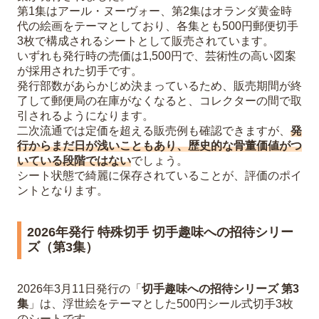
第1集はアール・ヌーヴォー、第2集はオランダ黄金時
代の絵画をテーマとしており、各集とも500円郵便切手
3枚で構成されるシートとして販売されています。
いずれも発行時の売価は1,500円で、芸術性の高い図案
が採用された切手です。
発行部数があらかじめ決まっているため、販売期間が終
了して郵便局の在庫がなくなると、コレクターの間で取
引されるようになります。
二次流通では定価を超える販売例も確認できますが、
発
行からまだ日が浅いこともあり、歴史的な骨董価値がつ
いている段階ではない
でしょう。
シート状態で綺麗に保存されていることが、評価のポイ
ントとなります。
2026年発行 特殊切手 切手趣味への招待シリー
ズ（第3集）
2026年3月11日発行の「
切手趣味への招待シリーズ 第3
集
」は、浮世絵をテーマとした500円シール式切手3枚
のシートです。