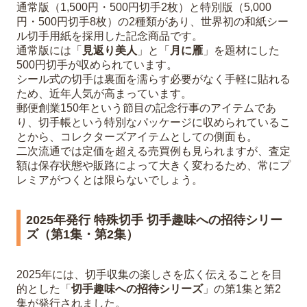
通常版（1,500円・500円切手2枚）と特別版（5,000
円・500円切手8枚）の2種類があり、世界初の和紙シー
ル切手用紙を採用した記念商品です。
通常版には「
見返り美人
」と「
月に雁
」を題材にした
500円切手が収められています。
シール式の切手は裏面を濡らす必要がなく手軽に貼れる
ため、近年人気が高まっています。
郵便創業150年という節目の記念行事のアイテムであ
り、切手帳という特別なパッケージに収められているこ
とから、コレクターズアイテムとしての側面も。
二次流通では定価を超える売買例も見られますが、査定
額は保存状態や販路によって大きく変わるため、常にプ
レミアがつくとは限らないでしょう。
2025年発行 特殊切手 切手趣味への招待シリー
ズ（第1集・第2集）
2025年には、切手収集の楽しさを広く伝えることを目
的とした「
切手趣味への招待シリーズ
」の第1集と第2
集が発行されました。