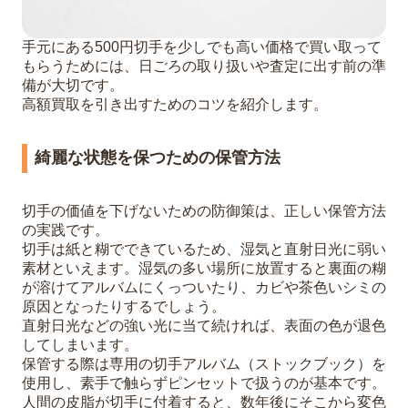
手元にある500円切手を少しでも高い価格で買い取って
もらうためには、日ごろの取り扱いや査定に出す前の準
備が大切です。
高額買取を引き出すためのコツを紹介します。
綺麗な状態を保つための保管方法
切手の価値を下げないための防御策は、正しい保管方法
の実践です。
切手は紙と糊でできているため、湿気と直射日光に弱い
素材といえます。湿気の多い場所に放置すると裏面の糊
が溶けてアルバムにくっついたり、カビや茶色いシミの
原因となったりするでしょう。
直射日光などの強い光に当て続ければ、表面の色が退色
してしまいます。
保管する際は専用の切手アルバム（ストックブック）を
使用し、素手で触らずピンセットで扱うのが基本です。
人間の皮脂が切手に付着すると、数年後にそこから変色