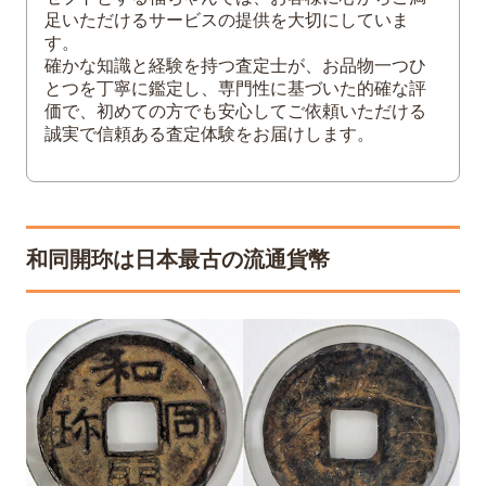
新和同「ノ木」
足いただけるサービスの提供を大切にしていま
す。
新和同「三ツ跳」
確かな知識と経験を持つ査定士が、お品物一つひ
新和同「四ツ跳」
とつを丁寧に鑑定し、専門性に基づいた的確な評
価で、初めての方でも安心してご依頼いただける
3
和同開珎で高額査定されやすい特徴
誠実で信頼ある査定体験をお届けします。
4
和同開珎と富本銭の違い
5
和同開珎は秩父市で使える？
6
和同開珎の買取は福ちゃんまで
和同開珎は日本最古の流通貨幣