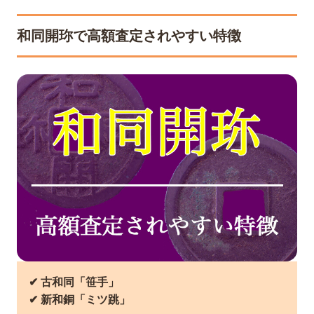
和同開珎で高額査定されやすい特徴
✔︎ 古和同「笹手」
✔︎ 新和銅「ミツ跳」