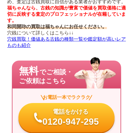
め、査定は古銭買取に自信がある業者がおすすめです。
福ちゃんなら、古銭の知識が豊富で価値を買取価格に適
切に反映する査定のプロフェッショナルが在籍していま
す。
和同開珎の買取は福ちゃんにお任せください。
穴銭について詳しくはこちら↓↓
穴銭買取！価値ある古銭の種類一覧や鑑定額が高いレア
ものも紹介
無料
でご相談・
ご依頼はこちら
お電話一本でラクラク
電話をかける
0120-947-295