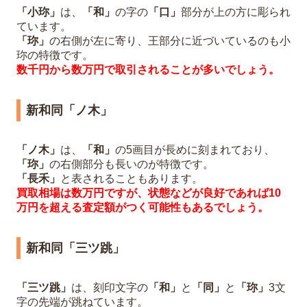
「小珎」
は、
「和」
の字の
「口」
部分が上の方に彫られ
ています。
「珎」
の右側が左に寄り、王部分に近づいているのも小
珎の特徴です。
数千円から数万円で取引されることが多いでしょう。
新和同「ノ木」
「ノ木」
は、
「和」
の5画目が長めに刻まれており、
「珎」
の右側部分も長いのが特徴です。
「長禾」
と表されることもあります。
買取相場は数万円ですが、状態などが良好であれば10
万円を超える査定額がつく可能性もあるでしょう。
新和同「三ツ跳」
「三ツ跳」
は、刻印文字の
「和」
と
「同」
と
「珎」
3文
字の先端が跳ねています。