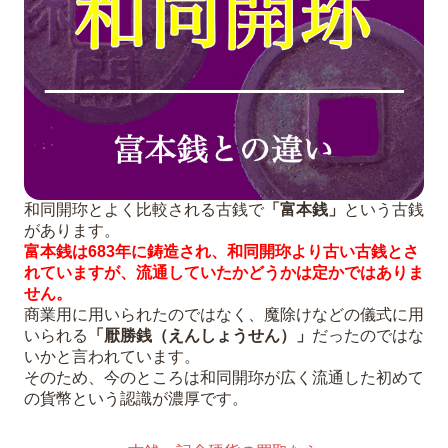
和同開珎とよく比較される古銭で
「富本銭」
という古銭
があります。
富本銭は683年に鋳造され、和同開珎より古い古銭とさ
れていますが、流通していたかどうかは定かではありま
せん。
商業用に用いられたのではなく、魔除けなどの儀式に用
いられる
「厭勝銭（えんしょうせん）」
だったのではな
いかと言われています。
そのため、今のところは和同開珎が広く流通した初めて
の貨幣という認識が濃厚です。