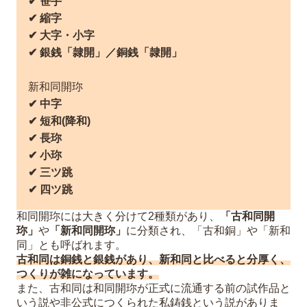
✔︎ 笹手
✔︎ 縮字
✔︎ 大字・小字
✔︎ 銀銭「隷開」／銅銭「隷開」
新和同開珎
✔︎ 中字
✔︎ 短和(降和)
✔︎ 長珎
✔︎ 小珎
✔︎ 三ツ跳
✔︎ 四ツ跳
和同開珎には大きく分けて2種類があり、
「古和同開
珎」
や
「新和同開珎」
に分類され、「古和銅」や「新和
同」とも呼ばれます。
古和同は銅銭と銀銭があり、新和同と比べると分厚く、
つくりが雑になっています。
また、古和同は和同開珎が正式に流通する前の試作品と
いう説や非公式につくられた私鋳銭という説がありま