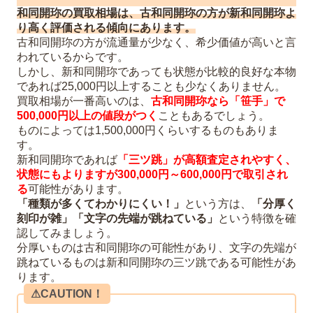
和同開珎の買取相場は、古和同開珎の方が新和同開珎よ
り高く評価される傾向にあります。
古和同開珎の方が流通量が少なく、希少価値が高いと言
われているからです。
しかし、新和同開珎であっても状態が比較的良好な本物
であれば25,000円以上することも少なくありません。
買取相場が一番高いのは、
古和同開珎なら「笹手」で
500,000円以上の値段がつく
こともあるでしょう。
ものによっては1,500,000円くらいするものもありま
す。
新和同開珎であれば
「三ツ跳」が高額査定されやすく、
状態にもよりますが300,000円～600,000円で取引され
る
可能性があります。
「種類が多くてわかりにくい！」
という方は、
「分厚く
刻印が雑」「文字の先端が跳ねている」
という特徴を確
認してみましょう。
分厚いものは古和同開珎の可能性があり、文字の先端が
跳ねているものは新和同開珎の三ツ跳である可能性があ
ります。
⚠︎CAUTION！