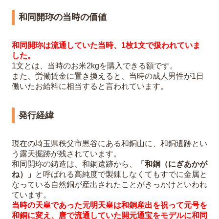
和同開珎の当時の価値
和同開珎は流通していた当時、1枚1文で扱われていま
した。
1文とは、当時のお米2kgを購入できる額です。
また、労働賃金に置き換えると、当時の成人男性が1日
働いたお給料に相当すると言われています。
発行経緯
現在の埼玉県秩父市黒谷にある和銅山に、和銅遺跡とい
う露天掘跡が残されています。
和同開珎の鋳造は、和銅遺跡から、
「和銅（にぎあかが
ね）」
と呼ばれる高純度で製錬しなくてもすでに金属と
なっている自然銅が産出されたことがきっかけといわれ
ています。
当時の天皇であった元明天皇は和銅産出を祝って元号を
和銅に変え、唐で流通していた開元通宝をモデルに和同