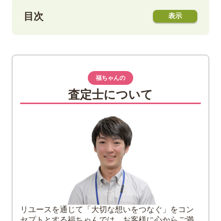
目次
1
和同開珎は日本最古の流通貨幣
和同開珎の意味や模様
和同開珎の当時の価値
福ちゃんの
発行経緯
査定士について
2
和同開珎の買取価格を種類別に紹介
古和同「笹手」
古和同「縮字」
古和同「大字・小字」
古和同「隷開／不隷開」
新和同「中字」
新和同「短和(降和)」
新和同「長珎」
リユースを通じて「大切な想いをつなぐ」をコン
新和同「小珎」
セプトとする福ちゃんでは、お客様に心からご満