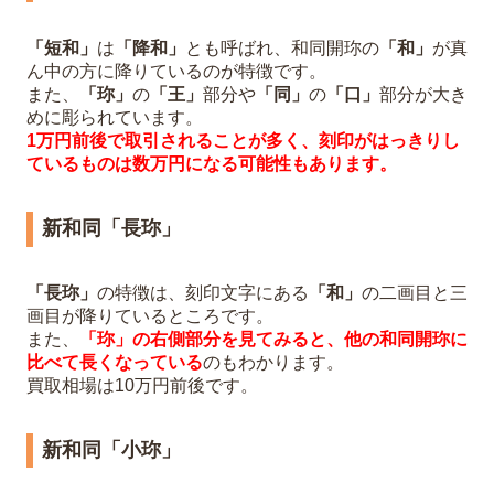
「短和」
は
「降和」
とも呼ばれ、和同開珎の
「和」
が真
ん中の方に降りているのが特徴です。
また、
「珎」
の
「王」
部分や
「同」
の
「口」
部分が大き
めに彫られています。
1万円前後で取引されることが多く、刻印がはっきりし
ているものは数万円になる可能性もあります。
新和同「長珎」
「長珎」
の特徴は、刻印文字にある
「和」
の二画目と三
画目が降りているところです。
また、
「珎」の右側部分を見てみると、他の和同開珎に
比べて長くなっている
のもわかります。
買取相場は10万円前後です。
新和同「小珎」