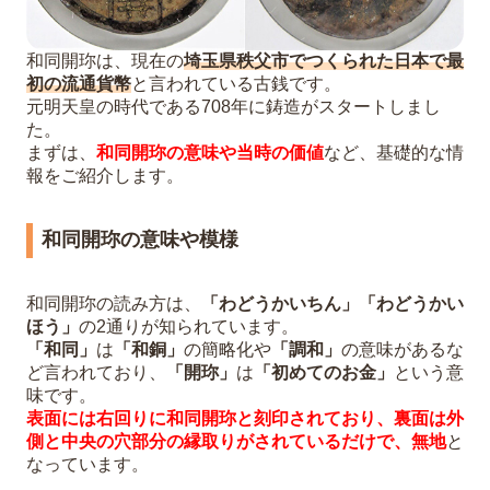
和同開珎は、現在の
埼玉県秩父市でつくられた日本で最
初の流通貨幣
と言われている古銭です。
元明天皇の時代である708年に鋳造がスタートしまし
た。
まずは、
和同開珎の意味や当時の価値
など、基礎的な情
報をご紹介します。
和同開珎の意味や模様
和同開珎の読み方は、
「わどうかいちん」
「わどうかい
ほう」
の2通りが知られています。
「和同」
は
「和銅」
の簡略化や
「調和」
の意味があるな
ど言われており、
「開珎」
は
「初めてのお金」
という意
味です。
表面には右回りに和同開珎と刻印されており、裏面は外
側と中央の穴部分の縁取りがされているだけで、無地
と
なっています。