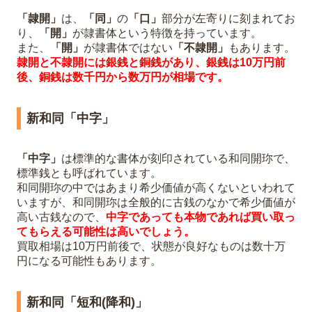
「隷開」
は、
「同」
の
「口」
部分が左寄りに刻まれてお
り、
「開」
が隷書体という特徴を持っています。
また、
「開」
が隷書体ではない
「不隷開」
もあります。
隷開と不隷開には銀銭と銅銭があり、銀銭は10万円前
後、銅銭は数千円から数万円が相場です。
新和同「中字」
「中字」
は標準的な書体が刻印されている和同開珎で、
標準銭とも呼ばれています。
和同開珎の中ではあまり希少価値が高くないといわれて
いますが、和同開珎は全般的に古銭のなかで希少価値が
高い古銭なので、
中字であっても本物であれば買い取っ
てもらえる可能性は高いでしょう。
買取相場は10万円前後で、状態が良好なものは数十万
円になる可能性もあります。
新和同「短和(降和)」