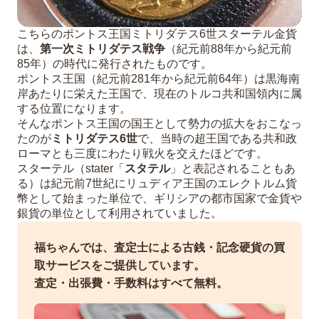
こちらのポントス王国ミトリダテス6世スターテル金貨
は、
第一次ミトリダテス戦争
（紀元前88年から紀元前
85年）の時代に発行されたものです。
ポントス王国（紀元前281年から紀元前64年）は黒海南
岸あたりに栄えた王国で、現在のトルコ共和国領内に属
する位置になります。
そんなポントス王国の国王として勢力の拡大をおこなっ
たのが
ミトリダテス6世
で、当時の超王国である共和政
ローマとも三度にわたり戦火を交えたほどです。
スターテル（stater「
スタテル
」と表記されることもあ
る）は紀元前7世紀にリュディア王国のエレクトルム貨
幣として始まった単位で、ギリシアの都市国家で金貨や
銀貨の単位として利用されていました。
福ちゃんでは、査定士による古銭・記念硬貨の買
取サービスをご提供しています。
査定・出張費・手数料はすべて無料。