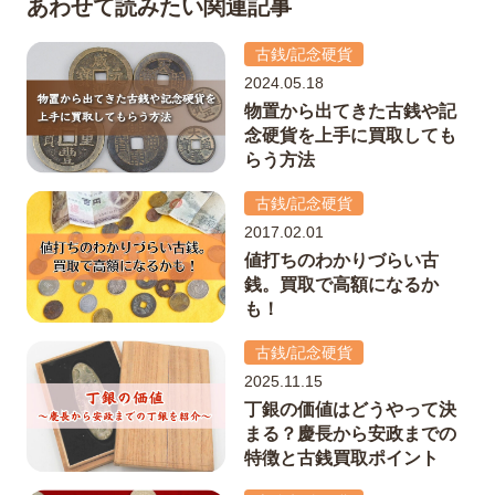
あわせて読みたい関連記事
古銭/記念硬貨
2024.05.18
物置から出てきた古銭や記
念硬貨を上手に買取しても
らう方法
古銭/記念硬貨
2017.02.01
値打ちのわかりづらい古
銭。買取で高額になるか
も！
古銭/記念硬貨
2025.11.15
丁銀の価値はどうやって決
まる？慶長から安政までの
特徴と古銭買取ポイント