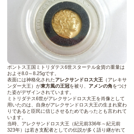
ポントス王国ミトリダテス6世スターテル金貨の重量は
およそ8.0～8.25gです。
表面には神格化された
アレクサンドロス大王
（アレキサ
ンダー大王）が
東方風の王冠
を被り、
アメンの角
をつけ
た姿がデザインされています。
ミトリダテス6世がアレクサンドロス大王を肖像として
用いたのは、自身がアレクサンドロス大王の生まれ変わ
りであると臣民に信じさせるためであったとも言われて
います。
当時、アレクサンドロス大王（紀元前336年～紀元前
323年）は若き支配者としての伝説が多く語り継がれて