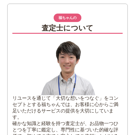
1
ポントス王国ミトリダテス6世スターテル金
貨とは
福ちゃんの
2
ポントス王国ミトリダテス6世スターテル金
査定士について
貨の特徴
3
ポントス王国ミトリダテス6世スターテル金
貨の買取価格アップのコツ
古銭買取は購入時の付属品と一緒に査定
に出すほうが買取価格が高め
スラブケースに入れたままにしておこう
古銭買取の高値は保存状態がポイント
古代の価値ある金貨は買取実績の多い専
門業者の利用がおすすめ
リユースを通じて「大切な想いをつなぐ」をコン
セプトとする福ちゃんでは、お客様に心からご満
4
まとめ
足いただけるサービスの提供を大切にしていま
す。
確かな知識と経験を持つ査定士が、お品物一つひ
とつを丁寧に鑑定し、専門性に基づいた的確な評