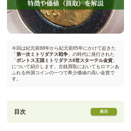
今回は紀元前88年から紀元前85年にかけて起きた
「
第一次ミトリダテス戦争
」の時代に発行された
「
ポントス王国ミトリダテス6世スターテル金貨
」
について紹介します。古銭買取においてもロマンあ
ふれる外国コインの一つで希少価値の高い金貨で
す。
目次