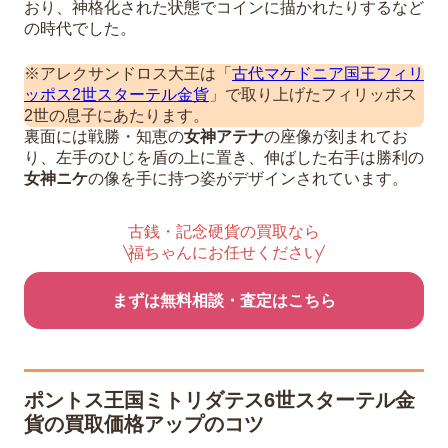
おり、神格化された状態でコインに描かれたりするなど
の時代でした。
※アレクサンドロス大王は「
古代マケドニア国王フィリ
ッポス2世スターテル金貨
」で取り上げたフィリッポス
2世の息子にあたります。
裏面には戦勝・知恵の
女神アテナ
の座像が刻まれてお
り、左手のひじを盾の上に置き、伸ばした右手は勝利の
女神ニケ
の像を手に持つ姿がデザインされています。
古銭・記念硬貨の買取なら
福ちゃんにお任せください
まずは無料相談・査定はこちら
ポントス王国ミトリダテス6世スターテル金
貨の買取価格アップのコツ