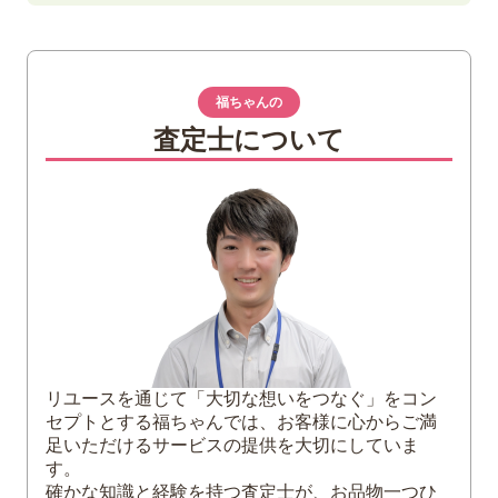
1
エドワード7世壹圓銀貨はどんな銀貨？
エドワード7世壹圓銀貨の特徴
エドワード7世壹圓銀貨の歴史
福ちゃんの
査定士について
2
エドワード7世壹圓銀貨の買取価格は？
3
エドワード7世壹圓銀貨以外の主な貿易専用
銀貨
【中国銀貨】光緒元寶 七銭二分
【日本】旧一圓銀貨
【日本】貿易銀
4
エドワード7世壹圓銀貨の買取は福ちゃんへ
リユースを通じて「大切な想いをつなぐ」をコン
セプトとする福ちゃんでは、お客様に心からご満
足いただけるサービスの提供を大切にしていま
す。
確かな知識と経験を持つ査定士が、お品物一つひ