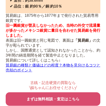
✔︎ 直径：約38.6mm
✔︎ 品位：銀 約90％／銅 約10％
貿易銀は、1875年から1877年まで発行された貿易専用
銀貨です。
旧一圓銀貨が普及しなかったため、当時の外交で流通量
が多かったメキシコ銀貨に量目を合わせた貿易銀を発行
しました。
表面は旧一圓銀貨と同じ竜図で、裏面は
「貿易銀」
の文
字が彫られています。
しかし、国際通貨として認知されなかったことから、約
3年間の鋳造期間を経て製造中止となりました。
貿易銀について詳しくはこちら↓
貿易銀の種類と価値はどの程度？本物を見分けるコツと
売却のポイント
古銭・記念硬貨の買取なら
福ちゃんにお任せください
まずは無料相談・査定はこちら