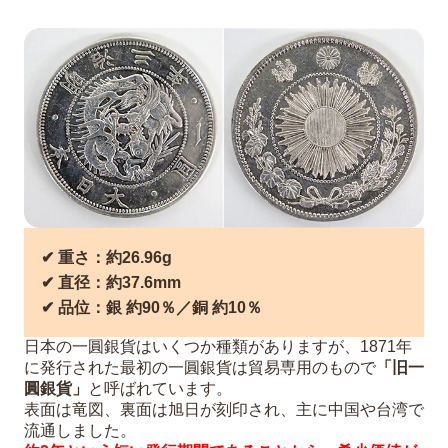
✔︎ 重さ：約26.96g
✔︎ 直径：約37.6mm
✔︎ 品位：銀 約90％／銅 約10％
日本の一圓銀貨はいくつか種類がありますが、1871年
に発行された最初の一圓銀貨は貿易専用のもので
「旧一
圓銀貨」
と呼ばれています。
表面は竜図、裏面は旭日が刻印され、主に中国や台湾で
流通しました。