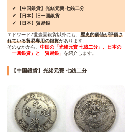
✔︎ 【中国銀貨】光緒元寶 七銭二分
✔︎ 【日本】旧一圓銀貨
✔︎ 【日本】貿易銀
エドワード7世壹圓銀貨以外にも、
歴史的価値が評価さ
れている貿易専用の銀貨
があります。
そのなかから、
中国の「光緒元寶 七銭二分」、日本の
「一圓銀貨」と「貿易銀」
を紹介します。
【中国銀貨】光緒元寶 七銭二分