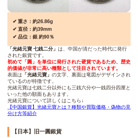
✔︎ 重さ：約26.86g
✔︎ 直径：約39mm
✔︎ 品位：銀 約90％
「光緒元寶 七銭二分」
は、中国が清だった時代に発行
された銀貨です。
初めて「圓」を単位に発行された硬貨であるため、歴史
的価値が非常に高い種類として注目されています。
表面は
「光緒元寶」
の文字、裏面は竜図がデザインされ
ているのが特徴です。
光緒元寶は七銭二分以外にも三銭六分や一銭四分四厘と
いった他の額面もあります。
光緒元寶について詳しくはこちら↓
【中国銀貨】光緒元寶とは？種類や買取価格・偽物の見
分け方等紹介
【日本】旧一圓銀貨