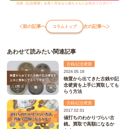
古銭（記念硬貨）を高く売るなら福ちゃんにお任せください！
前の記事へ
次の記事へ
コラムトップ
あわせて読みたい関連記事
古銭/記念硬貨
2024.05.18
物置から出てきた古銭や記
念硬貨を上手に買取しても
らう方法
古銭/記念硬貨
2017.02.01
値打ちのわかりづらい古
銭。買取で高額になるか