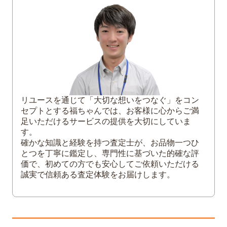
記念硬貨（天皇御在位・オリンピックな
ど）
エラー銭（穴なし・刻印ズレなど）
海外の古銭（中国古銭など）
2
昔のお金の価値は何で決まる？査定の重要
ポイント
3
昔のお金を高く売るための3つのコツと最適
リユースを通じて「大切な想いをつなぐ」をコン
な売却方法
セプトとする福ちゃんでは、お客様に心からご満
足いただけるサービスの提供を大切にしていま
付属品と一緒に査定に出す
す。
無理にクリーニングしない
確かな知識と経験を持つ査定士が、お品物一つひ
実績豊富な買取専門業者に依頼する
とつを丁寧に鑑定し、専門性に基づいた的確な評
価で、初めての方でも安心してご依頼いただける
4
昔のお金の価値が気になったらまずは無料
誠実で信頼ある査定体験をお届けします。
査定へ