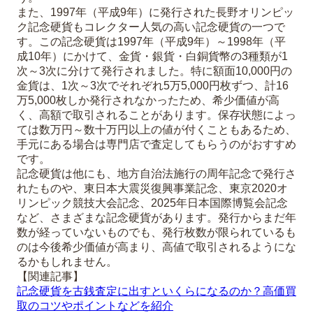
また、1997年（平成9年）に発行された長野オリンピッ
ク記念硬貨もコレクター人気の高い記念硬貨の一つで
す。この記念硬貨は1997年（平成9年）～1998年（平
成10年）にかけて、金貨・銀貨・白銅貨幣の3種類が1
次～3次に分けて発行されました。特に額面10,000円の
金貨は、1次～3次でそれぞれ5万5,000円枚ずつ、計16
万5,000枚しか発行されなかったため、希少価値が高
く、高額で取引されることがあります。保存状態によっ
ては数万円～数十万円以上の値が付くこともあるため、
手元にある場合は専門店で査定してもらうのがおすすめ
です。
記念硬貨は他にも、地方自治法施行の周年記念で発行さ
れたものや、東日本大震災復興事業記念、東京2020オ
リンピック競技大会記念、2025年日本国際博覧会記念
など、さまざまな記念硬貨があります。発行からまだ年
数が経っていないものでも、発行枚数が限られているも
のは今後希少価値が高まり、高値で取引されるようにな
るかもしれません。
【関連記事】
記念硬貨を古銭査定に出すといくらになるのか？高価買
取のコツやポイントなどを紹介