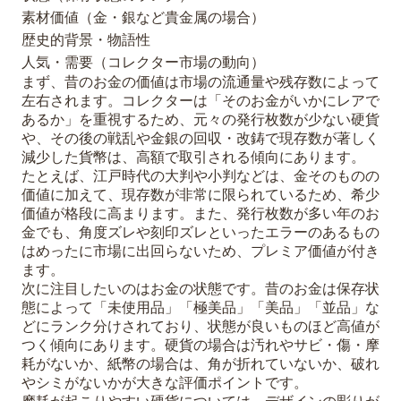
素材価値（金・銀など貴金属の場合）
歴史的背景・物語性
人気・需要（コレクター市場の動向）
まず、昔のお金の価値は市場の流通量や残存数によって
左右されます。コレクターは「そのお金がいかにレアで
あるか」を重視するため、元々の発行枚数が少ない硬貨
や、その後の戦乱や金銀の回収・改鋳で現存数が著しく
減少した貨幣は、高額で取引される傾向にあります。
たとえば、江戸時代の大判や小判などは、金そのものの
価値に加えて、現存数が非常に限られているため、希少
価値が格段に高まります。また、発行枚数が多い年のお
金でも、角度ズレや刻印ズレといったエラーのあるもの
はめったに市場に出回らないため、プレミア価値が付き
ます。
次に注目したいのはお金の状態です。昔のお金は保存状
態によって「未使用品」「極美品」「美品」「並品」な
どにランク分けされており、状態が良いものほど高値が
つく傾向にあります。硬貨の場合は汚れやサビ・傷・摩
耗がないか、紙幣の場合は、角が折れていないか、破れ
やシミがないかが大きな評価ポイントです。