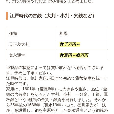
れぞれの特徴やおおよその相場をまとめました。
江戸時代の古銭（大判・小判・穴銭など）
種類
相場
天正菱大判
数千万円～
寛永通宝
数百円～数万円
※製品の状態によっては買い取れない場合がございま
す、予めご了承ください。
江戸時代は、徳川家康が日本で初めて貨幣制度を統一し
た時代です。
家康は、1601年（慶長6年）に大きさや重さ、品位（金
銀の含有率）をそろえた大判、小判、一分金、丁銀、豆
板銀という5種類の金貨・銀貨を発行しました。それか
ら35年後の1636年（寛永13年）には、徳川家光が「銭
座」を設置し、銅を主原料とした寛永通宝という銅銭の