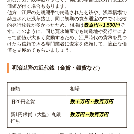
価値が付く場合もあります。
他方、江戸の芝網縄手で鋳造された芝銭や、浅草橋場で
鋳造された浅草銭は、同じ初期の寛永通宝の中でも比較
的発行枚数が多かったため、相場は
数百円～1,500円
で
す。このように、同じ寛永通宝でも鋳造地や発行年によ
って価値が大きく変動するため、江戸時代の貨幣を見つ
けたら信頼できる専門業者に査定を依頼して、適正な価
値を見極めてもらいましょう。
明治以降の近代銭（金貨・銀貨など）
種類
相場
旧20円金貨
数十万円～数百万円
新1円銀貨（大型）丸銀
数万円～数百万円
打ち