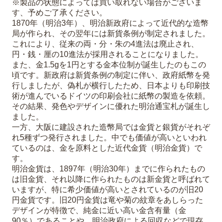
※製品の状態によっては買い取れない場合がございま
す、予めご了承ください。
1870年（明治3年）、明治新政府によって近代的な造幣
局が作られ、その翌年には新貨条例が制定されました。
これにより、従来の両・分・朱の4進法は廃止され、
円・銭・厘の10進法が採用されることになりました。
また、金1.5gを1円とする金本位制が誕生したのもこの
頃です。新政府は新貨条例の制定に伴い、政府紙幣を発
行しましたが、偽札が横行したため、日本よりも印刷技
術が進んでいるドイツの印刷会社に紙幣の製造を依頼。
その結果、発色やデザインに優れた明治通宝札が誕生し
ました。
一方、大阪に建設された造幣局では金貨と銀貨がそれぞ
れ5種ずつ発行されました。中でも価値が高いといわれ
ているのは、金を原料とした近代金貨（明治金貨）で
す。
明治金貨は、1897年（明治30年）までに作られたもの
は旧金貨、それ以降に作られたものは新金貨と呼ばれて
いますが、特に希少価値が高いとされているのが旧20
円金貨です。旧20円金貨は竜や菊の紋章をあしらった
デザインが特徴で、純金に近い高い金含有量（金
90％）であることや、明治政府による回収などで現存