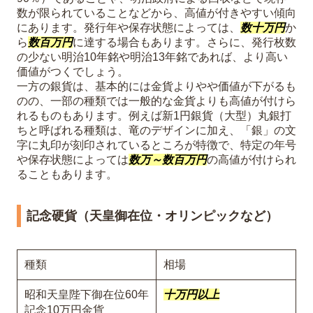
数が限られていることなどから、高値が付きやすい傾向
にあります。発行年や保存状態によっては、
数十万円
か
ら
数百万円
に達する場合もあります。さらに、発行枚数
の少ない明治10年銘や明治13年銘であれば、より高い
価値がつくでしょう。
一方の銀貨は、基本的には金貨よりやや価値が下がるも
のの、一部の種類では一般的な金貨よりも高値が付けら
れるものもあります。例えば新1円銀貨（大型）丸銀打
ちと呼ばれる種類は、竜のデザインに加え、「銀」の文
字に丸印が刻印されているところが特徴で、特定の年号
や保存状態によっては
数万～数百万円
の高値が付けられ
ることもあります。
記念硬貨（天皇御在位・オリンピックなど）
種類
相場
昭和天皇陛下御在位60年
十万円以上
記念10万円金貨