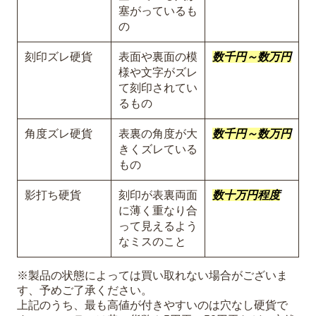
塞がっているも
の
刻印ズレ硬貨
表面や裏面の模
数千円～数万円
様や文字がズレ
て刻印されてい
るもの
角度ズレ硬貨
表裏の角度が大
数千円～数万円
きくズレている
もの
影打ち硬貨
刻印が表裏両面
数十万円程度
に薄く重なり合
って見えるよう
なミスのこと
※製品の状態によっては買い取れない場合がございま
す、予めご了承ください。
上記のうち、最も高値が付きやすいのは穴なし硬貨で