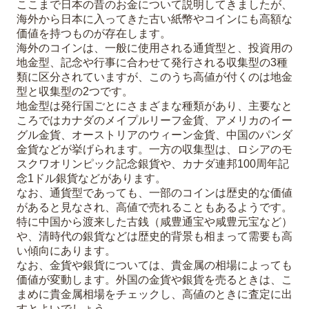
ここまで日本の昔のお金について説明してきましたが、
海外から日本に入ってきた古い紙幣やコインにも高額な
価値を持つものが存在します。
海外のコインは、一般に使用される通貨型と、投資用の
地金型、記念や行事に合わせて発行される収集型の3種
類に区分されていますが、このうち高値が付くのは地金
型と収集型の2つです。
地金型は発行国ごとにさまざまな種類があり、主要なと
ころではカナダのメイプルリーフ金貨、アメリカのイー
グル金貨、オーストリアのウィーン金貨、中国のパンダ
金貨などが挙げられます。一方の収集型は、ロシアのモ
スクワオリンピック記念銀貨や、カナダ連邦100周年記
念1ドル銀貨などがあります。
なお、通貨型であっても、一部のコインは歴史的な価値
があると見なされ、高値で売れることもあるようです。
特に中国から渡来した古銭（咸豊通宝や咸豊元宝など）
や、清時代の銀貨などは歴史的背景も相まって需要も高
い傾向にあります。
なお、金貨や銀貨については、貴金属の相場によっても
価値が変動します。外国の金貨や銀貨を売るときは、こ
まめに貴金属相場をチェックし、高値のときに査定に出
すとよいでしょう。