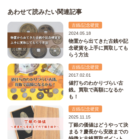
あわせて読みたい関連記事
古銭/記念硬貨
2024.05.18
物置から出てきた古銭や記
念硬貨を上手に買取しても
らう方法
古銭/記念硬貨
2017.02.01
値打ちのわかりづらい古
銭。買取で高額になるか
も！
古銭/記念硬貨
2025.11.15
丁銀の価値はどうやって決
まる？慶長から安政までの
特徴と古銭買取ポイント