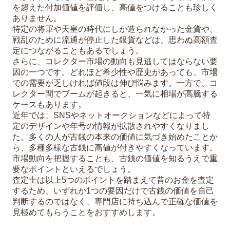
を超えた付加価値を評価し、高値をつけることも珍しく
ありません。
特定の将軍や天皇の時代にしか造られなかった金貨や、
戦乱のために流通が停止した銀貨などは、思わぬ高額査
定につながることもあるでしょう。
さらに、コレクター市場の動向も見逃してはならない要
因の一つです。どれほど希少性や歴史があっても、市場
での需要が乏しければ値段は伸び悩みます。一方で、コ
レクター間でブームが起きると、一気に相場が高騰する
ケースもあります。
近年では、SNSやネットオークションなどによって特
定のデザインや年号の情報が拡散されやすくなりまし
た。多くの人が古銭の本来の価値に気づき始めたことか
ら、多種多様な古銭に高値が付きやすくなっています。
市場動向を把握することも、古銭の価値を知るうえで重
要なポイントといえるでしょう。
査定士は以上5つのポイントを踏まえて昔のお金を査定
するため、いずれか1つの要因だけで古銭の価値を自己
判断するのではなく、専門店に持ち込んで正確な価値を
見極めてもらうことをおすすめします。