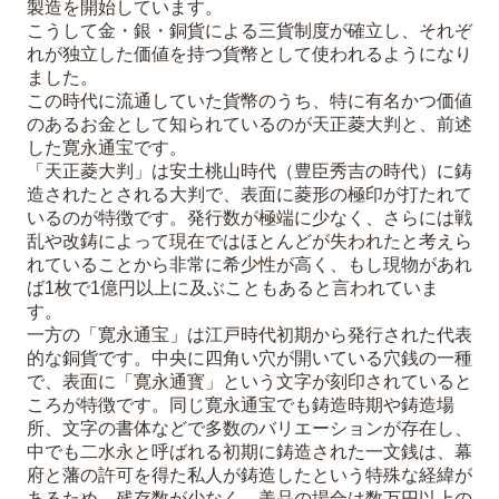
製造を開始しています。
こうして金・銀・銅貨による三貨制度が確立し、それぞ
れが独立した価値を持つ貨幣として使われるようになり
ました。
この時代に流通していた貨幣のうち、特に有名かつ価値
のあるお金として知られているのが天正菱大判と、前述
した寛永通宝です。
「天正菱大判」は安土桃山時代（豊臣秀吉の時代）に鋳
造されたとされる大判で、表面に菱形の極印が打たれて
いるのが特徴です。発行数が極端に少なく、さらには戦
乱や改鋳によって現在ではほとんどが失われたと考えら
れていることから非常に希少性が高く、もし現物があれ
ば1枚で1億円以上に及ぶこともあると言われていま
す。
一方の「寛永通宝」は江戸時代初期から発行された代表
的な銅貨です。中央に四角い穴が開いている穴銭の一種
で、表面に「寛永通寳」という文字が刻印されていると
ころが特徴です。同じ寛永通宝でも鋳造時期や鋳造場
所、文字の書体などで多数のバリエーションが存在し、
中でも二水永と呼ばれる初期に鋳造された一文銭は、幕
府と藩の許可を得た私人が鋳造したという特殊な経緯が
あるため、残存数が少なく、美品の場合は数万円以上の