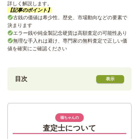
詳しく解説します。
【記事のポイント】
古銭の価値は希少性、歴史、市場動向などの要素で
決まります
エラー銭や純金製記念硬貨は高額査定の可能性あり
無理な手入れは避け、専門家の無料査定で正しい価
値を確実にご確認ください
目次
1
【価値・買取相場一覧】昔のお金の種類と
値段
江戸時代の古銭（大判・小判・穴銭な
福ちゃんの
ど）
査定士について
明治以降の近代銭（金貨・銀貨など）