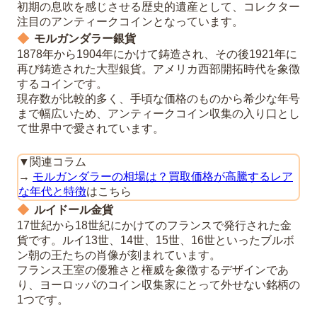
初期の息吹を感じさせる歴史的遺産として、コレクター
注目のアンティークコインとなっています。
モルガンダラー銀貨
1878年から1904年にかけて鋳造され、その後1921年に
再び鋳造された大型銀貨。アメリカ西部開拓時代を象徴
するコインです。
現存数が比較的多く、手頃な価格のものから希少な年号
まで幅広いため、アンティークコイン収集の入り口とし
て世界中で愛されています。
▼関連コラム
→
モルガンダラーの相場は？買取価格が高騰するレア
な年代と特徴
はこちら
ルイドール金貨
17世紀から18世紀にかけてのフランスで発行された金
貨です。ルイ13世、14世、15世、16世といったブルボ
ン朝の王たちの肖像が刻まれています。
フランス王室の優雅さと権威を象徴するデザインであ
り、ヨーロッパのコイン収集家にとって外せない銘柄の
1つです。