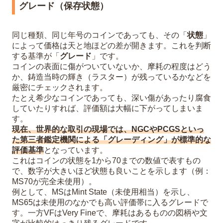
グレード（保存状態）
同じ種類、同じ年号のコインであっても、その「
状態
」
によって価格は天と地ほどの差が開きます。これを判断
する基準が「
グレード
」です。
コインの表面に傷がついていないか、摩耗の程度はどう
か、鋳造当時の輝き（ラスター）が残っているかなどを
厳密にチェックされます。
たとえ希少なコインであっても、深い傷があったり腐食
していたりすれば、評価額は大幅に下がってしまいま
す。
現在、世界的な取引の現場では、NGCやPCGSといっ
た第三者鑑定機関による「グレーディング」が標準的な
評価基準
となっています。
これはコインの状態を1から70までの数値で表すもの
で、数字が大きいほど状態も良いことを示します（例：
MS70が完全未使用）。
例として、MSはMint State（未使用相当）を示し、
MS65は未使用のなかでも高い評価帯に入るグレードで
す。一方VFはVery Fineで、摩耗はあるものの図柄や文