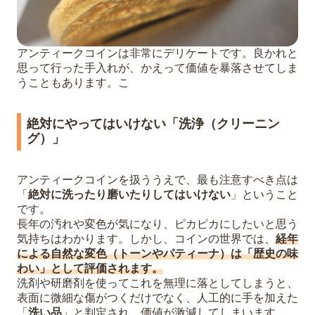
アンティークコインは非常にデリケートです。良かれと
思って行った手入れが、かえって価値を暴落させてしま
うこともあります。こ
絶対にやってはいけない「洗浄（クリーニン
グ）」
アンティークコインを扱ううえで、最も注意すべき点は
「
絶対に洗ったり磨いたりしてはいけない
」ということ
です。
長年の汚れや変色が気になり、ピカピカにしたいと思う
気持ちはわかります。しかし、コインの世界では、
経年
による自然な変色（トーンやパティーナ）は「歴史の味
わい」として評価されます。
洗剤や研磨剤を使ってこれを無理に落としてしまうと、
表面に微細な傷がつくだけでなく、人工的に手を加えた
「
洗い品
」と判定され、価値が激減してしまいます。