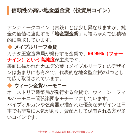
信頼性の高い地金型金貨（投資用コイン）
アンティークコイン（古銭）とは少し異なりますが、純
金の価値に連動する「
地金型金貨
」も福ちゃんでは積極
的に買取しています。
メイプルリーフ金貨
カナダ王室造幣局が発行する金貨で、
99.99%（フォー
ナイン）という高純度
が主流です。
裏面に描かれたカエデの葉（メイプルリーフ）のデザイ
ンはあまりにも有名で、代表的な地金型金貨の1つとし
て広く取引されています。
ウィーン金貨ハーモニー
オーストリア造幣局が発行する金貨で、ウィーン・フィ
ルハーモニー管弦楽団をモチーフにしています。
パイプオルガンや弦楽器が描かれた優美なデザインは日
本でも非常に人気があり、資産として保有される方が多
いコインです。
古銭・記念硬貨の買取なら