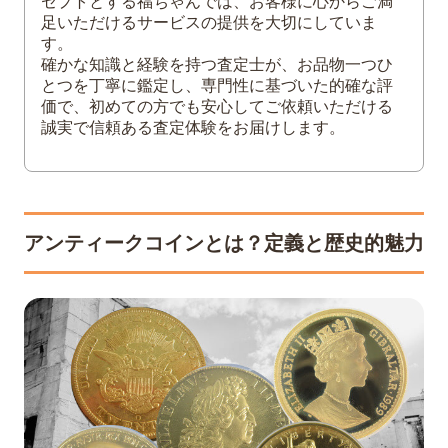
セプトとする福ちゃんでは、お客様に心からご満
足いただけるサービスの提供を大切にしていま
セントゴーデンス金貨（ダブルイー
す。
グル）
確かな知識と経験を持つ査定士が、お品物一つひ
フローイング・ヘア・ダラー銀貨
とつを丁寧に鑑定し、専門性に基づいた的確な評
モルガンダラー銀貨
価で、初めての方でも安心してご依頼いただける
誠実で信頼ある査定体験をお届けします。
ルイドール金貨
信頼性の高い地金型金貨（投資用コイ
ン）
メイプルリーフ金貨
ウィーン金貨ハーモニー
アンティークコインとは？定義と歴史的魅力
4
コインの価値を損なわないための保管・取
り扱い注意点
絶対にやってはいけない「洗浄（クリー
ニング）」
適切な保管環境と持ち方
アンティークコインを高く売るなら「買
取福ちゃん」へ