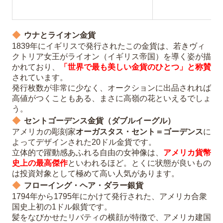
ウナとライオン金貨
1839年にイギリスで発行されたこの金貨は、若きヴィ
クトリア女王がライオン（イギリス帝国）を導く姿が描
かれており、
「世界で最も美しい金貨のひとつ」と称賛
されています。
発行枚数が非常に少なく、オークションに出品されれば
高値がつくこともある、まさに高嶺の花といえるでしょ
う。
セントゴーデンス金貨（ダブルイーグル）
アメリカの彫刻家
オーガスタス・セント＝ゴーデンス
に
よってデザインされた20ドル金貨です。
立体的で躍動感あふれる自由の女神像は、
アメリカ貨幣
史上の最高傑作
といわれるほど。とくに状態が良いもの
は投資対象として極めて高い人気があります。
フローイング・ヘア・ダラー銀貨
1794年から1795年にかけて発行された、アメリカ合衆
国史上初の1ドル銀貨です。
髪をなびかせたリバティの横顔が特徴で、アメリカ建国