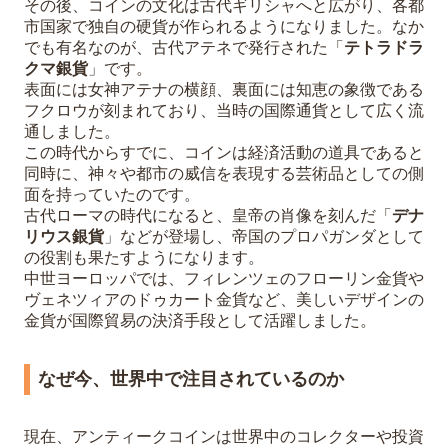
その後、コインの文化は古代ギリシャへと広がり、各都
市国家で独自の硬貨が作られるようになりました。なか
でも有名なのが、古代アテネで発行された「
テトラドラ
クマ銀貨
」です。
表面には女神アテナの横顔、裏面には知恵の象徴である
フクロウが刻まれており、当時の国際通貨として広く流
通しました。
この時代からすでに、コインは経済活動の道具であると
同時に、神々や都市の威信を表現する芸術品としての側
面を持っていたのです。
古代ローマの時代になると、皇帝の肖像を刻んだ「
デナ
リウス銀貨
」などが登場し、帝国のプロパガンダとして
の役割も果たすようになります。
中世ヨーロッパでは、フィレンツェのフローリン金貨や
ヴェネツィアのドゥカート金貨など、美しいデザインの
金貨が国際貿易の決済手段として活躍しました。
なぜ今、世界中で注目されているのか
現在、アンティークコインは世界中のコレクターや投資