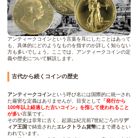
5
まとめ
6
Q&A：アンティークコイン買取のよくある
質問
Q1. 鑑定書やケースがないコインでも買
アンティークコインという言葉を耳にしたことはあって
も、具体的にどのようなものを指すのか詳しく知らない
取できますか？
方も多いでしょう。ここでは、アンティークコインの定
Q2. 錆びたり汚れたりしている古いお金
義や歴史について解説します。
も売れますか？
Q3. 日本の古銭と海外のアンティークコ
古代から続くコインの歴史
イン、どちらも対応していますか？
アンティークコイン
という呼び名には国際的に統一され
た厳密な定義はありませんが、目安として
「発行から
100年以上経過した古いコイン」を指して使われること
が多い
言葉です。
その歴史は非常に古く、起源は紀元前7世紀ごろの
リデ
ィア王国
で鋳造された
エレクトラム貨幣
にまで遡るとい
われています。