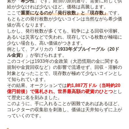
素が「
希少性
」です。経済の原則通り、需要に対して供
給が少なければ少ないほど、価格は高騰します。
ここで
重要になるのが「発行枚数」と「現存数」
です。
もともとの発行枚数が少ないコインは当然ながら希少価
値が高くなります。
しかし、発行枚数が多くても、戦争による回収や溶解、
あるいは災害などで失われ、現存している枚数が極端に
少ない場合も、高い価値がつきます。
例として、アメリカの「
1933年ダブルイーグル（20ド
ル金貨）
」が挙げられます。
このコインは1933年の金政策（大恐慌期の金に関する
規制や金貨回収など）の影響で流通せず、回収・溶解の
対象となったことで、現存数が極めて少ないコインとし
て知られています。
その結果、オークションでは
約1,887万ドル（当時約20
億円前後）で落札され、世界最高額の硬貨のひとつ
とし
て歴史に名を刻みました。
このように、手に入れることが困難であればあるほど、
コレクターの収集欲を刺激し、価値は天井知らずに上が
っていくのです。