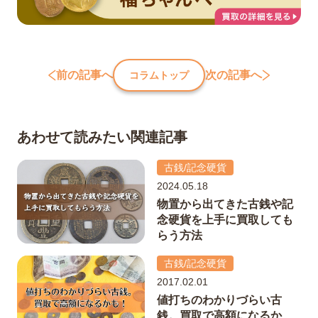
前の記事へ
次の記事へ
コラムトップ
あわせて読みたい関連記事
古銭/記念硬貨
2024.05.18
物置から出てきた古銭や記
念硬貨を上手に買取しても
らう方法
古銭/記念硬貨
2017.02.01
値打ちのわかりづらい古
銭。買取で高額になるか