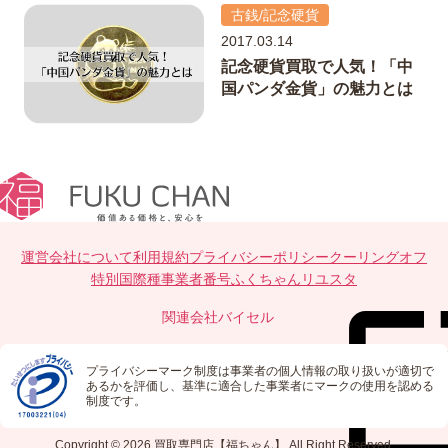
古銭/記念硬貨
2017.03.14
記念硬貨買取で人気！「中
国パンダ金貨」の魅力とは
運営会社について
利用規約
プライバシーポリシー
クーリングオフ
特別国際種事業者番号
ふくちゃんリユスタ
関連会社
バイセル
プライバシーマーク制度は事業者の個人情報の取り扱いが適切で
あるかを評価し、基準に適合した事業者にマークの使用を認める
制度です。
Copyright © 2026
買取専門店【福ちゃん】
All Right Reserved.