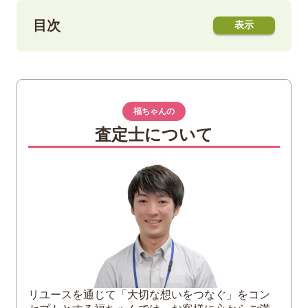
目次
1
アンティークコインとは？定義と歴史的魅
力
古代から続くコインの歴史
福ちゃんの
なぜ今、世界中で注目されているのか
査定士について
2
アンティークコインの価値を決める3つの要
素
希少性（発行枚数と現存数）
グレード（保存状態）
人気とデザイン（歴史的背景）
3
種類別｜価値ある有名アンティークコイ
ン・金貨一覧
市場で人気のあるアンティークコイン
リユースを通じて「大切な想いをつなぐ」をコン
ウナとライオン金貨