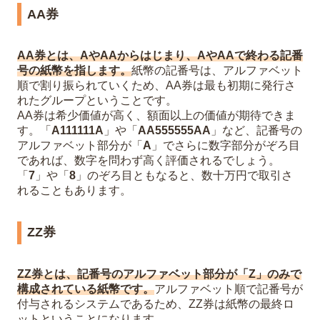
AA券
AA券とは、AやAAからはじまり、AやAAで終わる記番
号の紙幣を指します。
紙幣の記番号は、アルファベット
順で割り振られていくため、AA券は最も初期に発行さ
れたグループということです。
AA券は希少価値が高く、額面以上の価値が期待できま
す。「
A111111A
」や「
AA555555AA
」など、記番号の
アルファベット部分が「
A
」でさらに数字部分がぞろ目
であれば、数字を問わず高く評価されるでしょう。
「
7
」や「
8
」のぞろ目ともなると、数十万円で取引さ
れることもあります。
ZZ券
ZZ券とは、記番号のアルファベット部分が「Z」のみで
構成されている紙幣です。
アルファベット順で記番号が
付与されるシステムであるため、ZZ券は紙幣の最終ロ
ットということになります。