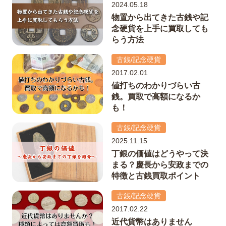
2024.05.18
物置から出てきた古銭や記
念硬貨を上手に買取しても
らう方法
古銭/記念硬貨
2017.02.01
値打ちのわかりづらい古
銭。買取で高額になるか
も！
古銭/記念硬貨
2025.11.15
丁銀の価値はどうやって決
まる？慶長から安政までの
特徴と古銭買取ポイント
古銭/記念硬貨
2017.02.22
近代貨幣はありません