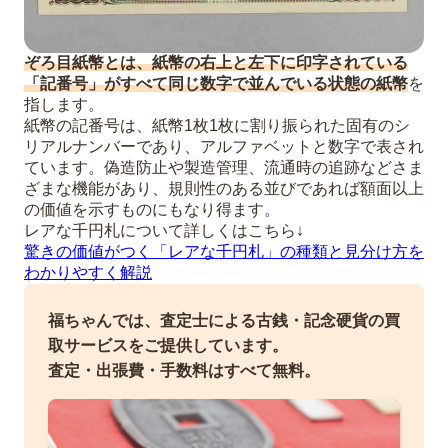
ぞろ目紙幣とは、紙幣の右上と左下に印字されている
「記番号」がすべて同じ数字で並んでいる状態の紙幣
を
指します。
紙幣の記番号は、紙幣1枚1枚に割り振られた固有のシ
リアルナンバーであり、アルファベットと数字で表され
ています。偽造防止や製造管理、流通時の追跡などさま
ざまな機能があり、規則性のある並びであれば額面以上
の価値を示すものにもなり得ます。
レアな千円札について詳しくはこちら↓
驚きの価値がつく「レアな千円札」の種類と見分け方を
わかりやすく解説
福ちゃんでは、査定士による古銭・記念硬貨の買
取サービスをご提供しています。
査定・出張費・手数料はすべて無料。