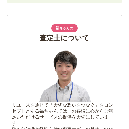
1
ぞろ目紙幣とは
2
ぞろ目紙幣の価値
福ちゃんの
3
ぞろ目紙幣で高額買取が期待できる種類
査定士について
777777
888888
AA券
ZZ券
4
ぞろ目以外で高額になりやすい紙幣の記番
号
キリ番
階段
リユースを通じて「大切な想いをつなぐ」をコン
サンドイッチ
セプトとする福ちゃんでは、お客様に心からご満
若番
足いただけるサービスの提供を大切にしていま
す。
5
ぞろ目紙幣は福ちゃんがお買取いたします