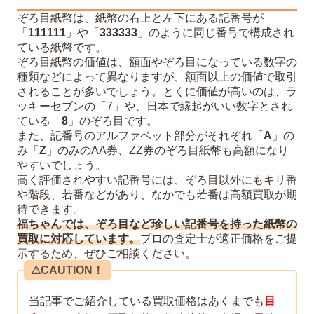
ぞろ目紙幣は、紙幣の右上と左下にある記番号が
「
111111
」や「
333333
」のように同じ番号で構成され
ている紙幣です。
ぞろ目紙幣の価値は、額面やぞろ目になっている数字の
種類などによって異なりますが、額面以上の価値で取引
されることが多いでしょう。とくに価値が高いのは、ラ
ッキーセブンの「7」や、日本で縁起がいい数字とされ
ている「
8
」のぞろ目です。
また、記番号のアルファベット部分がそれぞれ「
A
」の
み「
Z
」のみのAA券、ZZ券のぞろ目紙幣も高額になり
やすいでしょう。
高く評価されやすい記番号には、ぞろ目以外にもキリ番
や階段、若番などがあり、なかでも若番は高額買取が期
待できます。
福ちゃんでは、ぞろ目など珍しい記番号を持った紙幣の
買取に対応しています。
プロの査定士が適正価格をご提
示するため、ぜひご相談ください。
⚠︎CAUTION！
当記事でご紹介している買取価格はあくまでも
目