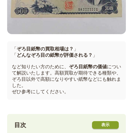
「
ぞろ目紙幣の買取相場は？
」
「
どんなぞろ目の紙幣が評価される？
」
など知りたい方のために、
ぞろ目紙幣の価値
につい
て解説いたします。高額買取が期待できる種類や、
ぞろ目以外で高額になりやすい紙幣などにも触れま
した。
ぜひ参考にしてください。
目次