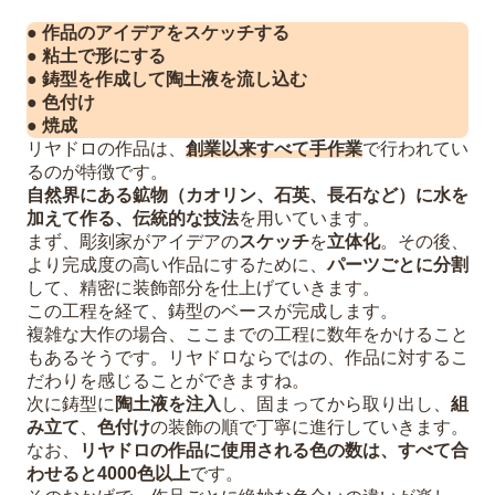
● 作品のアイデアをスケッチする
● 粘土で形にする
● 鋳型を作成して陶土液を流し込む
● 色付け
● 焼成
リヤドロの作品は、
創業以来すべて手作業
で行われてい
るのが特徴です。
自然界にある鉱物（
カオリン、
石英、長石など）に水を
加えて作る、伝統的な技法
を用いています。
まず、彫刻家がアイデアの
スケッチ
を
立体化
。その後、
より完成度の高い作品にするために、
パーツごとに分割
して、精密に装飾部分を仕上げていきます。
この工程を経て、鋳型のベースが完成します。
複雑な大作の場合、ここまでの工程に数年をかけること
もあるそうです。リヤドロならではの、作品に対するこ
だわりを感じることができますね。
次に鋳型に
陶土液を注入
し、固まってから取り出し、
組
み立て
、
色付け
の装飾の順で丁寧に進行していきます。
なお、
リヤドロの作品に使用される色の数は、すべて合
わせると4000色以上
です。