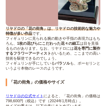
リヤドロの「花の街角」は、リヤドロの技術的な魅力や
特徴が多い作品
です。
フィギュリンに見られる腕の動きや手指の表現力はもち
ろん、
1枚の花びらにこだわった花々の細工
は目を見張
るものがあります。なお、リヤドロには
花を専門に製作
するフラワーアーティスト
がいるため、ここまでの高い
技術を駆使できるのでしょう。
フィギュリンが手にしている
パラソル
も、ポーセリンと
いうより本物のレースのようです。
「花の街角」の価格やサイズ
リヤドロの公式サイト
によると、「花の街角」の価格は
798,600円（税込）です（2024年1月時点）。
サイズや重さは、以下の表にまとめています。