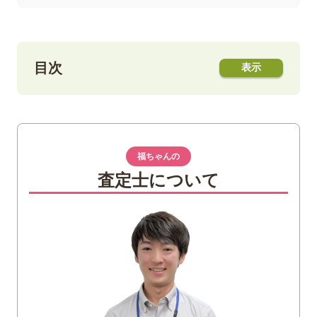
目次
1
リヤドロとは
リヤドロの歴史
どのように作られている？
福ちゃんの
リヤドロの代表作
査定士について
2
「花の街角」とは
3
「花の街角」の魅力や特徴
「花の街角」の価格やサイズ
4
リヤドロ「花の街角」は買取もできる？