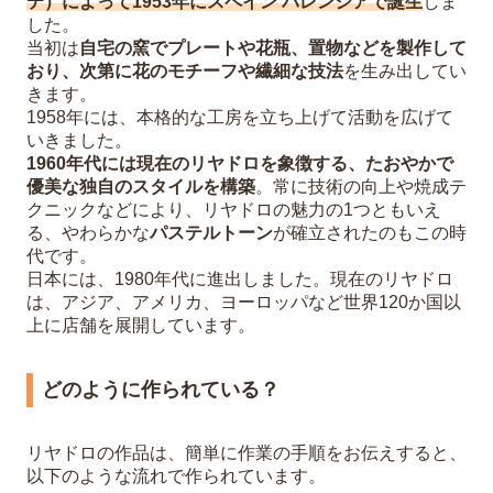
テ）によって1953年にスペイン バレンシアで誕生
しま
した。
当初は
自宅の窯でプレートや花瓶、置物などを製作して
おり、次第に花のモチーフや繊細な技法
を生み出してい
きます。
1958年には、本格的な工房を立ち上げて活動を広げて
いきました。
1960年代には現在のリヤドロを象徴する、たおやかで
優美な独自のスタイルを構築
。常に技術の向上や焼成テ
クニックなどにより、リヤドロの魅力の1つともいえ
る、やわらかな
パステルトーン
が確立されたのもこの時
代です。
日本には、1980年代に進出しました。現在のリヤドロ
は、アジア、アメリカ、ヨーロッパなど世界120か国以
上に店舗を展開しています。
どのように作られている？
リヤドロの作品は、簡単に作業の手順をお伝えすると、
以下のような流れで作られています。