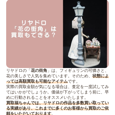
リヤドロの「
花の街角
」は、フィギュリンの可憐さと、
花の美しさで人気を集めています。そのため、
状態によ
っては高額買取も可能なアイテム
です。
実際の買取金額が気になる場合は、査定を一度試してみ
てはいかがでしょうか。価値が下がってしまう前に、早
めに行動されることをオススメいたします。
買取福ちゃんでは、リヤドロの作品を多数買い取ってい
る実績があり、これまでに多くのお客様から買取のご依
頼をいただいております
。