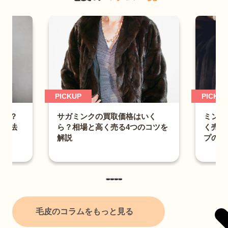
PICKUP
PICKU
ミンクコートの買取相場は？高
いく
く売れるブランドと査定額アッ
のコツを
毛皮コ
プのコツ
の目安
徹底解
毛皮のコラムをもっと見る