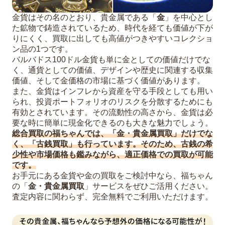
金貨はその名のとおり、貴金属である「
金
」を中心とし
た鉱物で鋳造されているため、時代を経ても価値が下が
りにくく、買取に出しても高値がつきやすいコレクショ
ン品の1つです。
バルバドス100ドル金貨も単に金としての価値だけでな
く、通貨としての価値、デザインや歴史に関連する収集
価値、そして金価格の市場に基づく価値があります。
また、金貨はインフレから資産を守る手段としても用い
られ、投資ポートフォリオのリスクを分散するためにも
有効とされています。その流動性の高さから、金貨は必
要な時に簡単に現金化できるのも大きな魅力でしょう。
総合買取の福ちゃんでは、「金・貴金属買取」だけでな
く、「古銭買取」も行っています。そのため、古銭の希
少性や市場価格も鑑みながら、適正価格での買取が可能
です。
お手元にある金貨や金の買取をご検討中なら、福ちゃん
の「
金・貴金属買取
」サービスをぜひご活用ください。
査定内容に関わらず、完全無料でご利用いただけます。