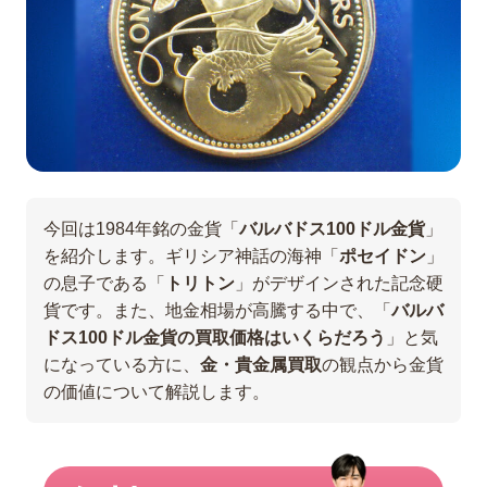
今回は1984年銘の金貨「
バルバドス100ドル金貨
」
を紹介します。ギリシア神話の海神「
ポセイドン
」
の息子である「
トリトン
」がデザインされた記念硬
貨です。また、地金相場が高騰する中で、「
バルバ
ドス100ドル金貨の買取価格はいくらだろう
」と気
になっている方に、
金・貴金属買取
の観点から金貨
の価値について解説します。