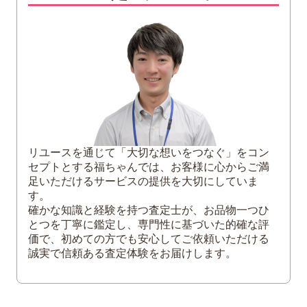
3
バルバドス100ドル金貨（1984年銘）の買
取価格アップのコツ
金貨買取の高値は保存状態がポイント
金・貴金属買取としての価値も？
4
まとめ
リユースを通じて「大切な想いをつなぐ」をコン
セプトとする福ちゃんでは、お客様に心からご満
足いただけるサービスの提供を大切にしていま
す。
確かな知識と経験を持つ査定士が、お品物一つひ
とつを丁寧に鑑定し、専門性に基づいた的確な評
価で、初めての方でも安心してご依頼いただける
誠実で信頼ある査定体験をお届けします。