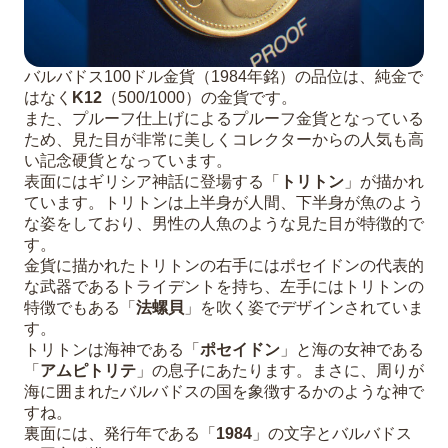
バルバドス100ドル金貨（1984年銘）の品位は、純金で
はなく
K12
（500/1000）の金貨です。
また、プルーフ仕上げによるプルーフ金貨となっている
ため、見た目が非常に美しくコレクターからの人気も高
い記念硬貨となっています。
表面にはギリシア神話に登場する「
トリトン
」が描かれ
ています。トリトンは上半身が人間、下半身が魚のよう
な姿をしており、男性の人魚のような見た目が特徴的で
す。
金貨に描かれたトリトンの右手にはポセイドンの代表的
な武器であるトライデントを持ち、左手にはトリトンの
特徴でもある「
法螺貝
」を吹く姿でデザインされていま
す。
トリトンは海神である「
ポセイドン
」と海の女神である
「
アムピトリテ
」の息子にあたります。まさに、周りが
海に囲まれたバルバドスの国を象徴するかのような神で
すね。
裏面には、発行年である「
1984
」の文字とバルバドス