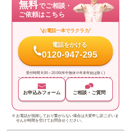
無料
でご相談・
ご依頼はこちら
お電話一本でラクラク
電話をかける
0120-947-295
受付時間 8:00～20:00(年中無休※年末年始は除く)
お申込みフォーム
ご相談・ご質問
お電話が混雑しており繋がらない場合は大変申し訳ございま
せんが時間を空けてお問合せください。