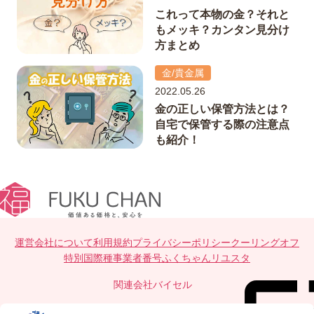
これって本物の金？それと
もメッキ？カンタン見分け
方まとめ
金/貴金属
2022.05.26
金の正しい保管方法とは？
自宅で保管する際の注意点
も紹介！
運営会社について
利用規約
プライバシーポリシー
クーリングオフ
特別国際種事業者番号
ふくちゃんリユスタ
関連会社
バイセル