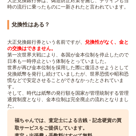
大正兌換銀行券は、偽造防止対策を施し、デザインも当
時の流行に乗ったものに一新されたと言われています。
兌換性はある？
大正兌換銀行券という名前ですが、
兌換性がなく、金と
の交換はできません。
第一次世界大戦により、各国が金本位制を停止したので
日本も一時停止という体制をとっていました。
世界が再び金本位制を採用した際に復活させようとして
兌換紙幣を発行し続けていましたが、世界恐慌や昭和恐
慌などで安定させることができなかったとされていま
す。
そして、時代は紙幣の発行額を国家が管理統制する管理
通貨制度となり、金本位制は完全廃止の流れとなりまし
た。
福ちゃんでは、査定士による古銭・記念硬貨の買
取サービスをご提供しています。
査定・出張費・手数料はすべて無料。