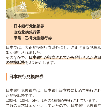
・日本銀行兌換銀券
・改造兌換銀行券
・甲号・乙号兌換銀行券
日本では、大正兌換銀行券以外にも、さまざまな兌換紙
幣が発行されました。
そのなかで、
日本銀行が設立されてから発行された注目
の兌換紙幣
を3つ紹介します。
日本銀行兌換銀券
日本銀行兌換銀券は、日本銀行設立後に初めて発行され
た兌換紙幣です。
100円、10円、5円、1円の4種類が発行されています。
当時の日本は金が不足していたので、日本銀行兌換銀券