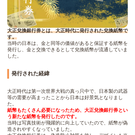
大正兌換銀行券とは、大正時代に発行された兌換紙幣で
す。
当時の日本は、金と同等の価値があると保証する紙幣を
発行し、金と交換できるとして兌換紙幣が流通していま
した。
発行された経緯
大正時代は第一次世界大戦の真っ只中で、日本製の武器
等の需要が高まったことから日本は好景気となりまし
た。
紙幣もたくさん必要になったため、大正兌換銀行券とい
う新たな紙幣を発行したのです。
当時は写真技術が飛躍的に向上していたので、紙幣が偽
造されやすくなっていました。