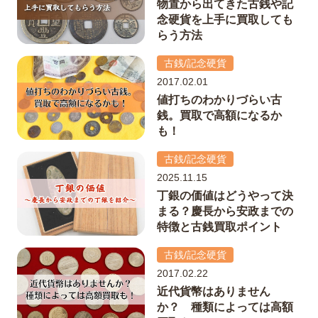
物置から出てきた古銭や記
念硬貨を上手に買取しても
らう方法
古銭/記念硬貨
2017.02.01
値打ちのわかりづらい古
銭。買取で高額になるか
も！
古銭/記念硬貨
2025.11.15
丁銀の価値はどうやって決
まる？慶長から安政までの
特徴と古銭買取ポイント
古銭/記念硬貨
2017.02.22
近代貨幣はありません
か？ 種類によっては高額