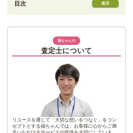
目次
1
大正兌換銀行券って何？
発行された経緯
兌換性はある？
福ちゃんの
査定士について
2
大正兌換銀行券の額面を紹介｜1円札の価値
は？
20円
10円
5円
1円
3
大正兌換銀行券以外の兌換紙幣
日本銀行兌換銀券
改造兌換銀行券
リユースを通じて「大切な想いをつなぐ」をコン
セプトとする福ちゃんでは、お客様に心からご満
甲号・乙号兌換銀行券
足いただけるサービスの提供を大切にしていま