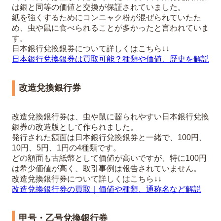
は銀と同等の価値と交換が保証されていました。
紙を強くするためにコンニャク粉が混ぜられていたた
め、虫や鼠に食べられることが多かったと言われていま
す。
日本銀行兌換銀券について詳しくはこちら↓↓
日本銀行兌換銀券は買取可能？種類や価値、歴史を解説
改造兌換銀行券
改造兌換銀行券は、虫や鼠に齧られやすい日本銀行兌換
銀券の改造版として作られました。
発行された額面は日本銀行兌換銀券と一緒で、100円、
10円、5円、1円の4種類です。
どの額面も古紙幣として価値が高いですが、特に100円
は希少価値が高く、取引事例は報告されていません。
改造兌換銀行券について詳しくはこちら↓↓
改造兌換銀行券の買取｜価値や種類、通称名など解説
甲号・乙号兌換銀行券