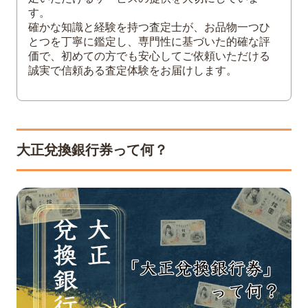
す。
4
大正兌換銀行券を買い取ってもらう方法
確かな知識と経験を持つ査定士が、お品物一つひ
フリマアプリ
とつを丁寧に鑑定し、専門性に基づいた的確な評
ネットオークション
価で、初めての方でも安心してご依頼いただける
買取業者
誠実で信頼ある査定体験をお届けします。
5
大正兌換銀行券の買取は福ちゃんへ
大正兌換銀行券って何？