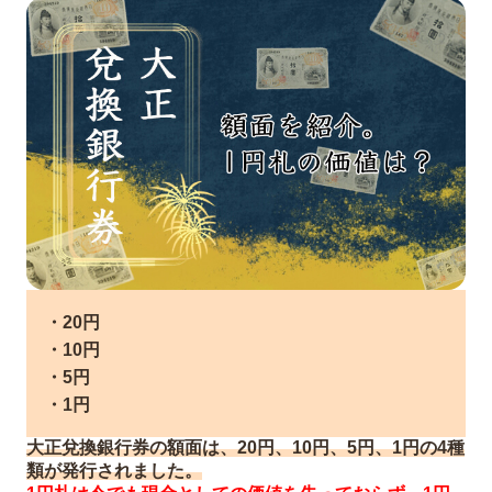
・20円
・10円
・5円
・1円
大正兌換銀行券の額面は、20円、10円、5円、1円の4種
類が発行されました。