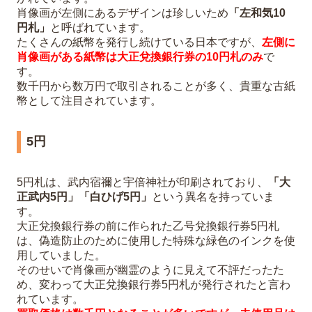
肖像画が左側にあるデザインは珍しいため
「左和気10
円札」
と呼ばれています。
たくさんの紙幣を発行し続けている日本ですが、
左側に
肖像画がある紙幣は大正兌換銀行券の10円札のみ
で
す。
数千円から数万円で取引されることが多く、貴重な古紙
幣として注目されています。
5円
5円札は、武内宿禰と宇倍神社が印刷されており、
「大
正武内5円」「白ひげ5円」
という異名を持っていま
す。
大正兌換銀行券の前に作られた乙号兌換銀行券5円札
は、偽造防止のために使用した特殊な緑色のインクを使
用していました。
そのせいで肖像画が幽霊のように見えて不評だったた
め、変わって大正兌換銀行券5円札が発行されたと言わ
れています。