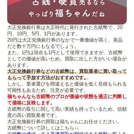
大正兌換銀行券は大正時代に発行された古紙幣で、20
円、10円、5円、1円があります。
20円は大正兌換銀行券のなかで一番価値が高く、美品
だと数十万円にもなるでしょう。
また、1円は現在も1円として使用できますが、古紙幣
としての価値が高いため、買取に出した方がいい場合が
あります。
大正兌換銀行券などの古紙幣は、買取業者に買い取って
もらって手放す方法がおすすめです。
しかし、業者選びを間違えると価値を低く見積もられる
可能性もあるため、注意が必要です。
福ちゃんなら古紙幣のプロが価値や状態を適正に判断し
て価格に反映します。
古紙幣の取引に関して高い実績も持っているため、信頼
度の高い買取業者です。
大正兌換銀行券の買取は福ちゃんにお任せください。
古紙幣について詳しくはこちら↓↓