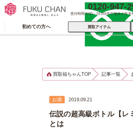
0120-947-2
受付時間 8:00～20:00
(年中無休※年末
初めての方へ
買取アイテム
運営会社について
出張買取
宅配
買取福ちゃんTOP
記事一覧
ブランド
着物
食器
洋服
品
とじる
お酒
2019.09.21
とじる
伝説の超高級ボトル【レミ
とは