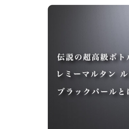
金 ⁄
切手
骨董品
お酒
貴金属
家電
とじる