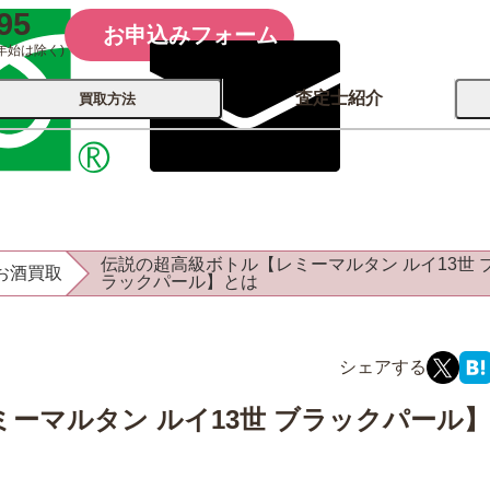
95
お申込みフォーム
年始は除く)
査定士紹介
買取方法
会社概要
コーポレート
買取
店舗買取
伝説の超高級ボトル【レミーマルタン ルイ13世 
お酒買取
古銭 ⁄
ラックパール】とは
レコード
カメラ
おもちゃ
記念硬貨
ーマルタン ルイ13世 ブラックパール】