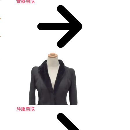
食器買取
級
洋服買取