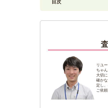
目次
1
【レミーマルタン ルイ13
レミーマルタンの
【ブラックパール
2
【レミーマルタン買取】な
リユー
ちゃん
大切に
確かな
定し、
ご依頼