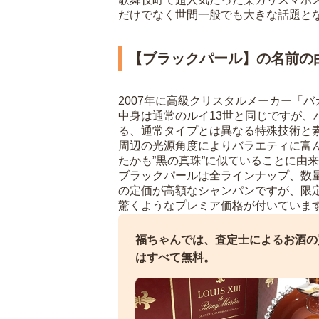
だけでなく世間一般でも大きな話題と
【ブラックパール】の名前の
2007年に高級クリスタルメーカー「
中身は通常のルイ13世と同じですが
る、通常タイプとは異なる特殊技術と
周辺の光源角度によりバラエティに富
たかも”黒の真珠”に似ていることに由
ブラックパールは全ラインナップ、数
の定価が高額なシャンパンですが、限
驚くようなプレミア価格が付いていま
福ちゃんでは、査定士によるお酒の
はすべて無料。