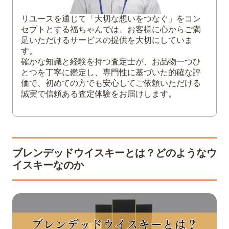
ジョニーウォーカー
響
リユースを通じて「大切な想いをつなぐ」をコン
セプトとする福ちゃんでは、お客様に心からご満
フロム・ザ・バレル
足いただけるサービスの提供を大切にしていま
す。
4
ブレンデッドウイスキーには低価格帯の銘
確かな知識と経験を持つ査定士が、お品物一つひ
柄も存在
とつを丁寧に鑑定し、専門性に基づいた的確な評
価で、初めての方でも安心してご依頼いただける
誠実で信頼ある査定体験をお届けします。
ブレンデッドウイスキーとは？どのようなウ
イスキーなのか