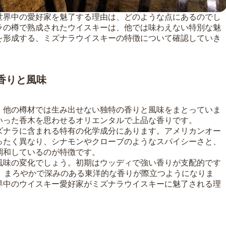
世界中の愛好家を魅了する理由は、どのような点にあるのでし
ラの樽で熟成されたウイスキーは、他では味わえない特別な魅
を形成する、ミズナラウイスキーの特徴について確認していき
香りと風味
、他の樽材では生み出せない独特の香りと風味をまとっていま
いった香木を思わせるオリエンタルで上品な香りです。
ズナラに含まれる特有の化学成分にあります。アメリカンオー
ったく異なり、シナモンやクローブのようなスパイシーさと、
調和しているのが特徴です。
風味の変化でしょう。初期はウッディで強い香りが支配的です
で、まろやかで深みのある東洋的な香りが際立つようになりま
界中のウイスキー愛好家がミズナラウイスキーに魅了される理