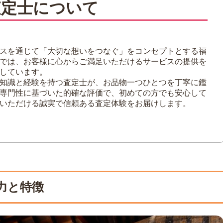
査定士について
ズナラの歩み
カが開いたミズナラ時代
だ個性豊かな香り
スを通じて「大切な想いをつなぐ」をコンセプトとする福
るミズナラ熟成の技術
では、お客様に心からご満足いただけるサービスの提供を
しています。
ー10選
知識と経験を持つ査定士が、お品物一つひとつを丁寧に鑑
専門性に基づいた的確な評価で、初めての方でも安心して
いただける誠実で信頼ある査定体験をお届けします。
ミズナラ ウッド リザーブ
 ミズナラ フィニッシュ
0年 ミズナラ・カスク
・厚岸など国内クラフト蒸留所の個性派
のミズナラウイスキー
力と特徴
前に知っておきたいポイント
きるミズナラウイスキーの条件