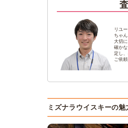
2
日本ウイスキーにおけるミ
サントリー・ニッ
日本の風土が生ん
リユー
現代に受け継がれ
ちゃん
大切に
3
おすすめのミズナラウイスキ
確かな
サントリー山崎
定し、
サントリー響
ご依頼
イチローズモルト 
シーバスリーガル
デュワーズ 21年
ビッグ・ピート 1
長濱・富山・倉敷
初心者におすすめ
ミズナラウイスキーの魅
4
ミズナラウイスキーを売る
高価買取が期待で