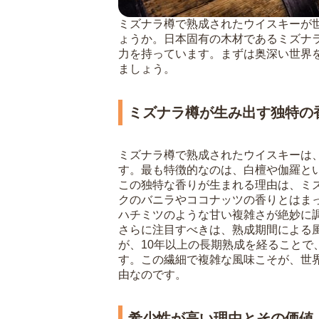
ミズナラ樽で熟成されたウイスキーが
ょうか。日本固有の木材であるミズナ
力を持っています。まずは奥深い世界
ましょう。
ミズナラ樽が生み出す独特の
ミズナラ樽で熟成されたウイスキーは
す。最も特徴的なのは、白檀や伽羅と
この独特な香りが生まれる理由は、ミ
クのバニラやココナッツの香りとはま
ハチミツのような甘い複雑さが絶妙に
さらに注目すべきは、熟成期間による
が、10年以上の長期熟成を経ること
す。この繊細で複雑な風味こそが、世
由なのです。
希少性が高い理由とその価値