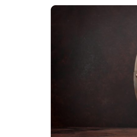
金 ⁄
切手
骨董品
お酒
貴金属
家電
とじる