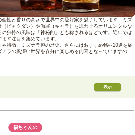
の個性と香りの高さで世界中の愛好家を魅了しています。ミズ
檀（ビャクダン）や伽羅（キャラ）を思わせるオリエンタルな
その独特の風味は「神秘的」とも称されるほどです。近年では
すます注目を集めています。
力や特徴、ミズナラ樽の歴史、さらにはおすすめ銘柄10選を紹
ズナラの奥深い世界を存分に楽しめる内容となっていますの
と特徴
出す独特の香りと風味
とその価値
福ちゃんの
愛好家を惹きつける魅力