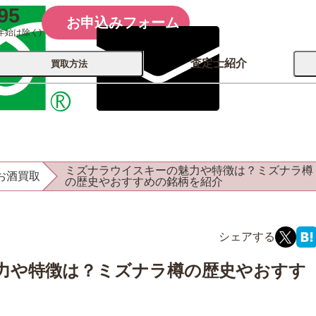
95
お申込みフォーム
年始は除く)
査定士紹介
買取方法
会社概要
コーポレート
買取
店舗買取
ミズナラウイスキーの魅力や特徴は？ミズナラ樽
お酒買取
古銭 ⁄
の歴史やおすすめの銘柄を紹介
レコード
カメラ
おもちゃ
記念硬貨
力や特徴は？ミズナラ樽の歴史やおすす