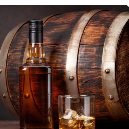
時計
毛皮
宝石
金券