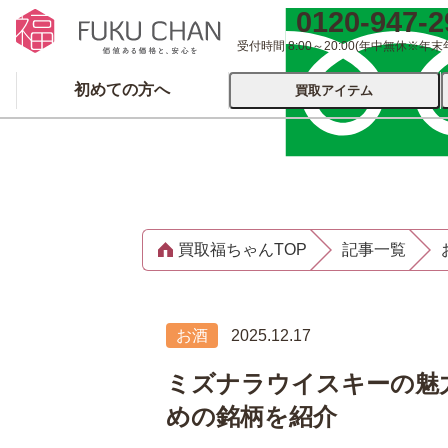
0120-947-2
受付時間 8:00～20:00
(年中無休※年末
初めての方へ
買取アイテム
運営会社について
出張買取
宅配
買取福ちゃんTOP
記事一覧
ブランド
着物
食器
洋服
品
とじる
お酒
2025.12.17
とじる
ミズナラウイスキーの魅
めの銘柄を紹介