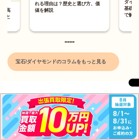
ダイヤ
れる理由は？歴史と選び方、価
基礎知
値を解説
石を高
で解説
方法と
宝石/ダイヤモンドのコラムをもっと見る