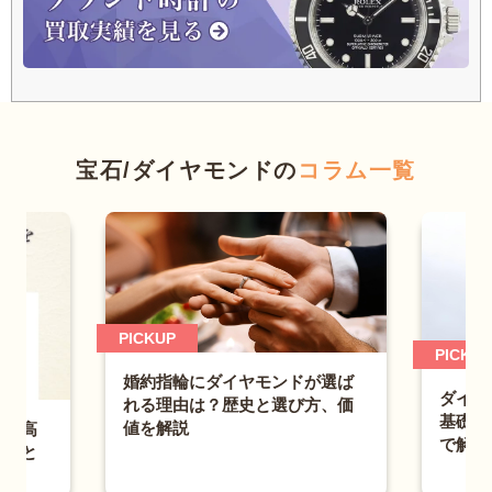
宝石/ダイヤモンドの
コラム一覧
PICKUP
PICKUP
婚約指輪にダイヤモンドが選ば
ダイヤ
れる理由は？歴史と選び方、価
基礎知
値を解説
石を高
で解説
方法と