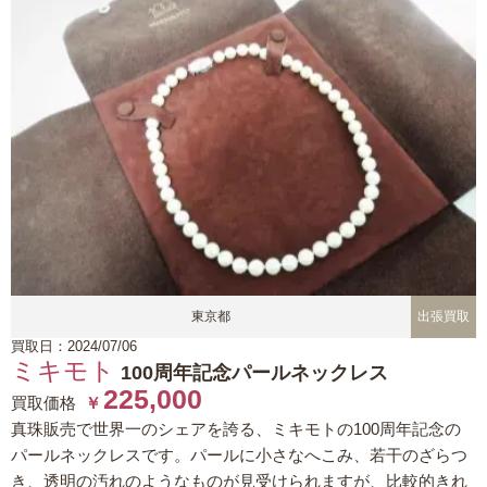
東京都
出張買取
買取日：2024/07/06
ミキモト
100周年記念パールネックレス
225,000
買取価格
￥
真珠販売で世界一のシェアを誇る、ミキモトの100周年記念の
パールネックレスです。パールに小さなへこみ、若干のざらつ
き、透明の汚れのようなものが見受けられますが、比較的きれ