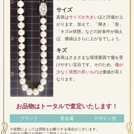
サイズ
真珠は
サイズが大きい
ほど評価が上
がります。加えて、「輝き」「形」
「キズor状態」などの好条件が揃え
ば、価値はさらに上がるでしょう。
キズ
真珠はさまざまな環境要因で傷を受
けやすい宝石です。そのため、
傷が
少なく状態の良いものは
価値が高く
なります。
お品物はトータルで査定いたします！
ブランド
貴金属
デザイン性
※状態によっては買取をお断りする場合がございます。
お悩みの際はお気軽にご相談ください。