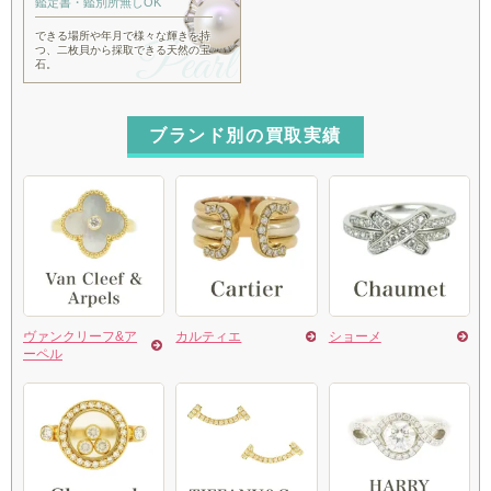
鑑定書・
鑑別所無しOK
できる場所や年月で様々な輝きを持
つ、
二枚貝から採取できる天然の宝
石。
ブランド別の買取実績
ヴァンクリーフ&ア
カルティエ
ショーメ
ーペル