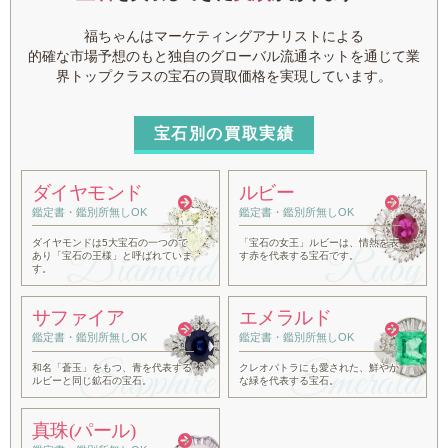
福ちゃんはマーケティングアナリストによる
的確な市場予想のもと
独自のグローバル流通ネットを通じて業
界トップクラスの宝石の買取価格を実現しています。
宝石別の買取実績
ダイヤモンド
ルビー
鑑定書・
鑑別所無しOK
鑑定書・
鑑別所無しOK
ダイヤモンドは5大宝石の一つので
「宝石の女王」ルビーは、
情熱を表
あり「宝石の王様」と呼ばれていま
す赤を代表する宝石です。
す。
サファイア
エメラルド
鑑定書・
鑑別所無しOK
鑑定書・
鑑別所無しOK
和名「蒼玉」をもつ、青を
代表する
クレオパトラにも愛された、
鮮やか
ルビーと同じ鉱石の宝石。
な緑を代表する宝石。
真珠(パール)