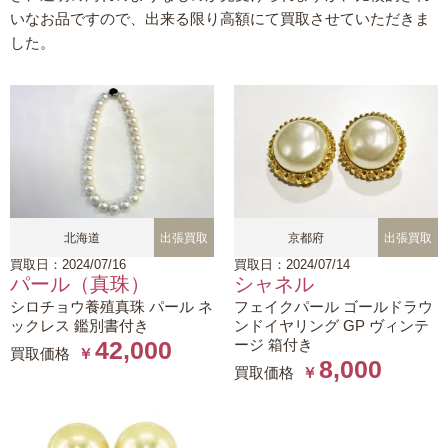
いなお品ですので、出来る限り高額にて買取させていただきま
した。
北海道
出張買取
京都府
出張買取
買取日：2024/07/16
買取日：2024/07/14
パール（真珠）
シャネル
シロチョウ養殖真珠 パール ネ
フェイクパール ゴールドラウ
ックレス 鑑別書付き
ンドイヤリング GP ヴィンテ
ージ 箱付き
42,000
買取価格
￥
8,000
買取価格
￥