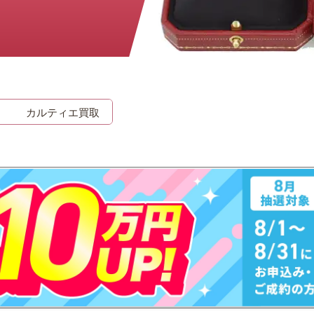
時計
毛皮
宝石
金券
カルティエ買取