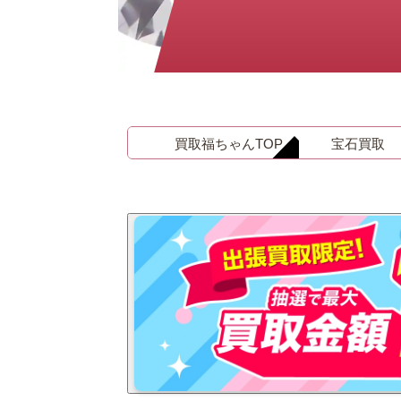
金 ⁄
切手
骨董品
お酒
貴金属
買取福ちゃんTOP
宝石買取
家電
とじる