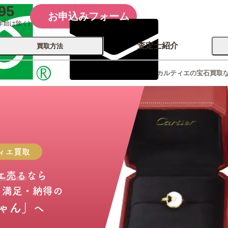
95
お申込みフォーム
年始は除く)
査定士紹介
買取方法
カルティエの宝石買取
会社概要
コーポレート
買取
店舗買取
古銭 ⁄
レコード
カメラ
おもちゃ
記念硬貨
ィエ
買取
エ売る
なら
・満足・納得の
ゃん」
へ