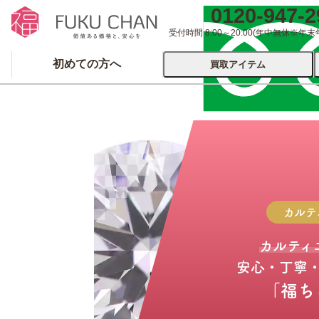
0120-947-2
受付時間 8:00～20:00
(年中無休※年末
初めての方へ
買取アイテム
運営会社について
出張買取
宅配
ブランド
着物
食器
洋服
品
とじる
カルテ
とじる
カルティ
安心・丁寧
「福ち