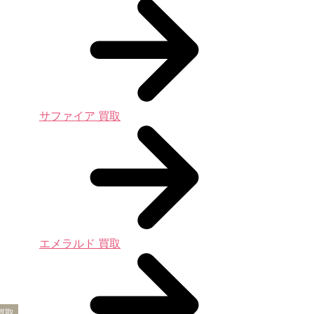
サファイア 買取
エメラルド 買取
買取