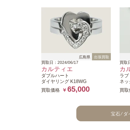
広島県
出張買取
買取日：2024/06/17
買取日
カルティエ
カ
ダブルハート
ラブ
ダイヤリング K18WG
ネッ
65,000
買取価格
￥
買取
宝石 ⁄