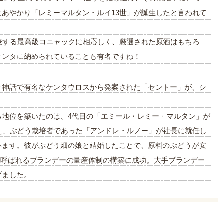
あやかり「レミーマルタン・ルイ13世」が誕生したと言われて
表する最高級コニャックに相応しく、厳選された原酒はもちろ
ャンタに納められていることも有名ですね！
ャ神話で有名なケンタウロスから発案された「セントー」が、シ
る地位を築いたのは、4代目の「エミール・レミー・マルタン」が
え、ぶどう栽培者であった「アンドレ・ルノー」が社長に就任し
います。彼がぶどう畑の娘と結婚したことで、原料のぶどうが安
と呼ばれるブランデーの量産体制の構築に成功。大手ブランデー
げました。