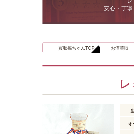
レ
安心・丁寧
金 ⁄
切手
骨董品
お酒
貴金属
買取福ちゃんTOP
お酒買取
家電
レ
とじる
オ