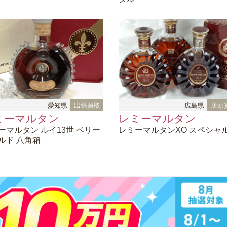
愛知県
出張買取
広島県
店頭
ミーマルタン
レミーマルタン
ーマルタン
ルイ13世 ベリー
レミーマルタンXO
スペシャ
ルド 八角箱