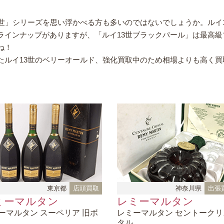
世」シリーズを思い浮かべる方も多いのではないでしょうか。ルイ1
ラインナップがありますが、「ルイ13世ブラックパール」は最高級
ね！
たルイ13世のベリーオールド、強化買取中のため相場よりも高く買
東京都
店頭買取
神奈川県
出張
ミーマルタン
レミーマルタン
ーマルタン
スーペリア 旧ボ
レミーマルタン
セントークリ
タル