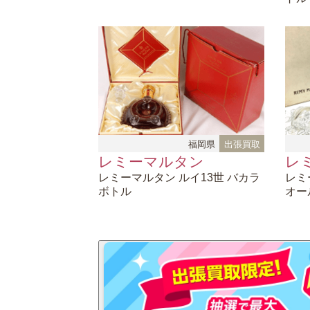
福岡県
出張買取
レミーマルタン
レ
レミーマルタン
ルイ13世 バカラ
レミ
ボトル
オー