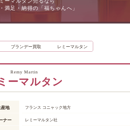
ミーマルタン売るなら
・満足・納得の「福ちゃんへ」
時計
毛皮
宝石
金券
ブランデー買取
レミーマルタン
Remy Martin
ミーマルタン
生産地
フランス コニャック地方
ーナー
レミーマルタン社