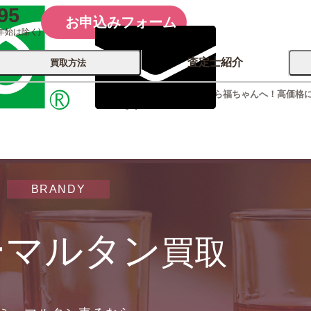
95
お申込みフォーム
年始は除く)
査定士紹介
買取方法
レミーマルタン買取なら福ちゃんへ！高価格
ます！
会社概要
コーポレート
買取
店舗買取
古銭 ⁄
レコード
カメラ
おもちゃ
BRANDY
記念硬貨
ーマルタン
買取