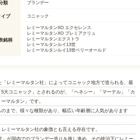
分類
ブランデー
タイプ
コニャック
レミーマルタンXO エクセレンス
レミーマルタンXO プレミアクリュ
レミーマルタンエクストラ
表銘柄
レミーマルタンルイ13世
レミーマルタンルイ13世ベリーオールド
れた「レミーマルタン社」によってコニャック地方で造られる、最
「5大コニャック」とされるのが、「ヘネシー」「マーテル」「カ
ミーマルタン」です。
ものまで、様々な種類があり、幅広い年齢層に人気があります
、レミーマルタン社の象徴とも言える存在です。
13世」が国内でのブランデー造りを推し進め、その統治下にレミー