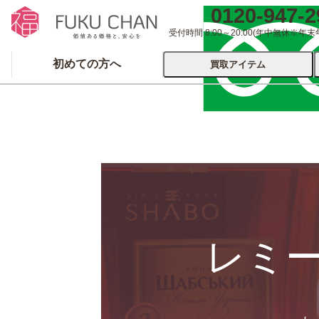
0120-947-2
受付時間 8:00～20:00
(年中無休※年末
初めての方へ
買取アイテム
運営会社について
出張買取
宅配
ブランド
着物
食器
洋服
品
とじる
とじる
レミ