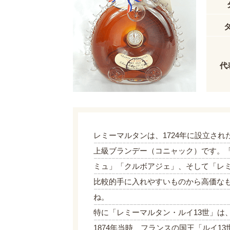
代
レミーマルタンは、1724年に設立さ
上級ブランデー（コニャック）です。
ミュ」「クルボアジェ」、そして「レ
比較的手に入れやすいものから高価な
ね。
特に「レミーマルタン・ルイ13世」は
1874年当時、フランスの国王「ルイ