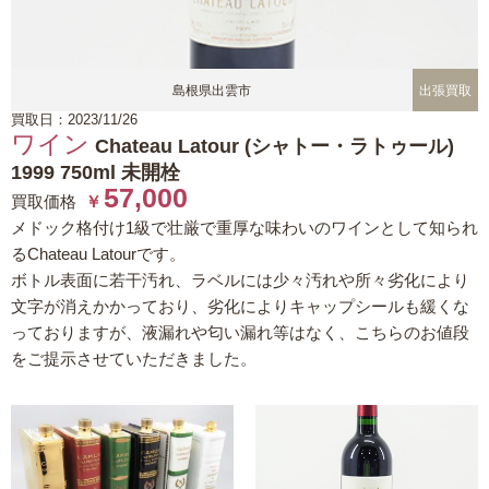
島根県出雲市
出張買取
買取日：2023/11/26
ワイン
Chateau Latour (シャトー・ラトゥール)
1999 750ml 未開栓
57,000
買取価格
￥
メドック格付け1級で壮厳で重厚な味わいのワインとして知られ
るChateau Latourです。
ボトル表面に若干汚れ、ラベルには少々汚れや所々劣化により
文字が消えかかっており、劣化によりキャップシールも緩くな
っておりますが、液漏れや匂い漏れ等はなく、こちらのお値段
をご提示させていただきました。