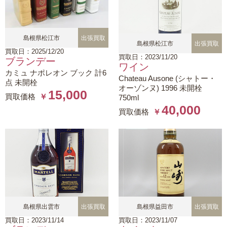
島根県松江市
出張買取
島根県松江市
出張買取
買取日：2025/12/20
買取日：2023/11/20
ブランデー
ワイン
カミュ ナポレオン ブック 計6
Chateau Ausone (シャトー・
点 未開栓
オーゾンヌ)
1996 未開栓
15,000
買取価格
￥
750ml
40,000
買取価格
￥
島根県出雲市
出張買取
島根県益田市
出張買取
買取日：2023/11/14
買取日：2023/11/07