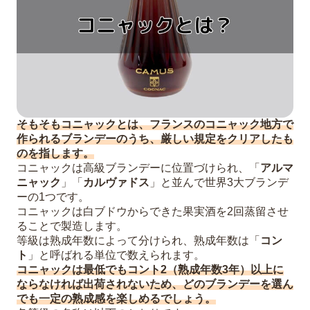
そもそもコニャックとは、フランスのコニャック地方で
作られるブランデーのうち、厳しい規定をクリアしたも
のを指します。
コニャックは高級ブランデーに位置づけられ、「
アルマ
ニャック
」「
カルヴァドス
」と並んで世界3大ブランデ
ーの1つです。
コニャックは白ブドウからできた果実酒を2回蒸留させ
ることで製造します。
等級は熟成年数によって分けられ、熟成年数は「
コン
ト
」と呼ばれる単位で数えられます。
コニャックは最低でもコント2（熟成年数3年）以上に
ならなければ出荷されないため、どのブランデーを選ん
でも一定の熟成感を楽しめるでしょう。