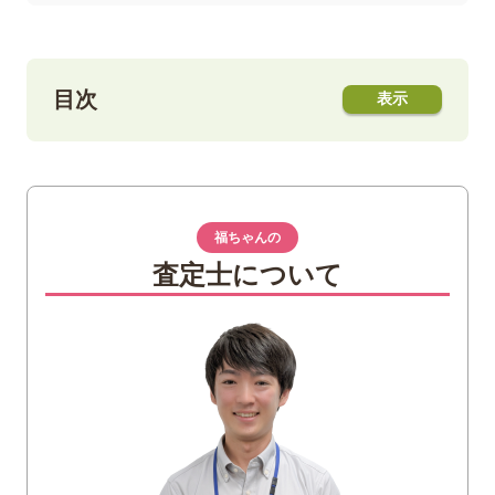
目次
1
コニャックとは？
2
カミュの特徴
福ちゃんの
150年以上の歴史を持つブランド
査定士について
まろやかで繊細かつ深みのある味わい
特徴的なボトルデザイン
3
カミュ買取なら福ちゃんへ
4
カミュのブランデーの有名ラインナップ
カミュ VSOP エレガンス
カミュ ジュビリー バカラ
カミュ トラディション バカラ