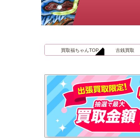
金 ⁄
切手
骨董品
お酒
貴金属
買取福ちゃんTOP
古銭買取
家電
とじる