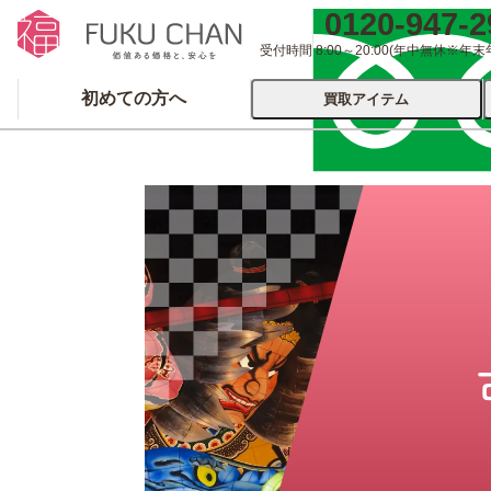
0120-947-2
受付時間 8:00～20:00
(年中無休※年末
初めての方へ
買取アイテム
運営会社について
出張買取
宅配
ブランド
着物
食器
洋服
品
とじる
とじる