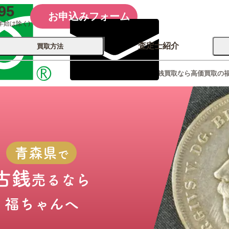
95
お申込みフォーム
年始は除く)
査定士紹介
買取方法
青森県の古銭買取なら高価買取の
会社概要
コーポレート
買取
店舗買取
古銭 ⁄
レコード
カメラ
おもちゃ
記念硬貨
青森県
で
古銭
売るなら
福ちゃんへ