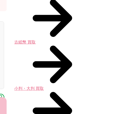
古紙幣 買取
小判・大判 買取