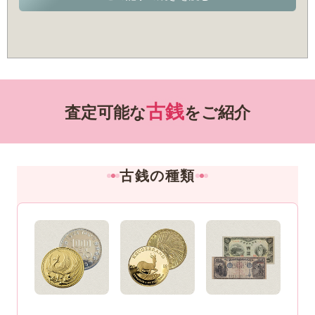
治3年(1870年)以降のことでした。
あってあまり長くは使用されませんでした。
丈夫な和紙を素材とし、偽造しにくい緻密な肖像(日本神話に
明治3年、貨幣の単位として「円」が考案されてから初めて発
登場する神功皇后の肖像)を印刷した「紙幣」(1円未満は肖像
行された「明治通宝」を皮切りに、明治政府は長持ちするも
なし)は明治通宝に代わる紙幣として発行されたものですが、
の、なおかつ偽造しづらいものを製造するために、試行錯誤を
こちらも発行後10年ほどで廃止されています。
くり返しながらさまざまな紙幣を発行しました。
「明治通宝」に代わる紙幣として発行された「改造紙幣」や、
また古紙幣は、希少価値の高さに加えて状態の良しあしも買取
古銭
査定可能な
をご紹介
「兌換銀行券」といった紙幣があります。
額に直結します。
兌換銀行券とは、額面と同等の価値を持つ金貨・銀貨と交換可
すでに書いたように、たとえば明治通宝は劣化しやすい洋紙の
能な紙幣を指します(たとえば1円札は1円金貨と交換可能)。金
紙幣であり、保管には注意する必要があります。また改造紙幣
や銀の確保が難しくなったこともあって廃止された紙幣です。
も、特に肖像が印刷されているものはインクが薄まる現象を防
古銭の種類
また、現在では日本銀行のみが貨幣の発行を担っていますが、
ぐことが欠かせません。
明治の半ばまでの時期にはさまざまな国立銀行がそれぞれ紙幣
保管の具体的なポイントは、太陽光などにさらさないようにす
を発行していました。
ることと、酸化を防ぐことにあります。
そんな事情もあって、額面は同じでも発行銀行名が異なる「国
酸化とは文字通り酸素に触れて変化することであり、特にイン
立銀行券」が古紙幣として見られます。
クが薄まる原因になります。外気になるべく触れないよう、密
閉性の高い透明ビニールページにはさみ込む「紙幣ホルダー」
などを使用すると、しっかり保管できるでしょう。