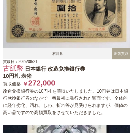
石川県
出張買取
買取日：2025/08/21
古紙幣
日本銀行 改造兌換銀行券
10円札 表猪
272,000
買取価格
￥
改造兌換銀行券の10円札を買取いたしました。10円券は日本銀
行兌換銀行券のなかで一番最初に発行された額面です。全体的
に経年劣化、汚れ、しわ、折れ等が見受けられますが、価値の
高い品ですので高額買取をさせていただきました。