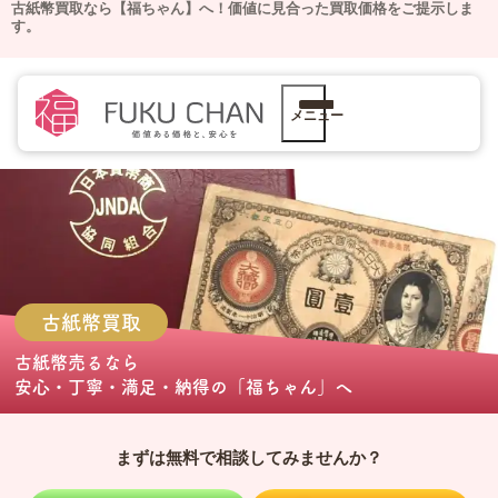
古紙幣買取なら【福ちゃん】へ！価値に見合った買取価格をご提示しま
す。
メニュー
古紙幣
買取
古紙幣売る
なら
安心・丁寧・満足・納得の
「福ちゃん」
へ
まずは無料で相談してみませんか？