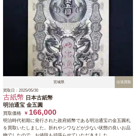
宮城県
出張買取
買取日：2025/05/30
古紙幣
日本古紙幣
明治通宝 金五圓
166,000
買取価格
￥
明治時代初期に発行された政府紙幣である明治通宝の金五圓札
を買取いたしました。折れやシワなどが少ない状態の良いお品
物でしたので、お値段も頑張らせていただきました。