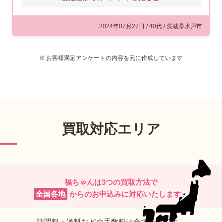
査定士からのコメント
お客様よりご依頼を受け、『聖徳
2024年07月27日 / 40代 / 茨城県水戸市
太子一万円札』22枚のお買取をさ
せていただきました。聖徳太子が
お客様満足アンケートの内容を元に作成しています
描かれた旧1万円札は1958年から
1986年まで発行されていたものです。長きにわた
って発行されたお札であるため、昭和前期・中期
生まれの方などは馴染みのあるものだと思います
が、もちろん現在は絵柄も変わっているため、見
かけることはまれになりました。拝見した紙幣は
買取対応エリア
22枚で、いずれも折れ目などがない新札の状態
で、保管状態も良かったと見えて“美品”といえる
ものでした。22枚まとめてご売却いただけるとい
うこともあり、額面以上の値段をつけさせていた
だきました。またのご利用をお待ちしておりま
福ちゃんは3つの買取方法で
す。
全国各地
からのお申込みに
対応いたします。
訪問料・送料などの手数料は全て無料です。