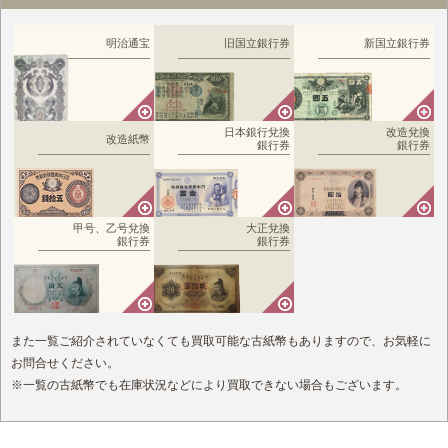
明治通宝
旧国立銀行券
新国立銀行券
日本銀行兌換
改造兌換
改造紙幣
銀行券
銀行券
甲号、乙号兌換
大正兌換
銀行券
銀行券
また一覧ご紹介されていなくても買取可能な古紙幣もありますので、お気軽に
お問合せください。
※一覧の古紙幣でも在庫状況などにより買取できない場合もございます。