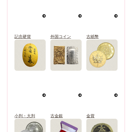
記念硬貨
外国コイン
古紙幣
小判・大判
古金銀
金貨