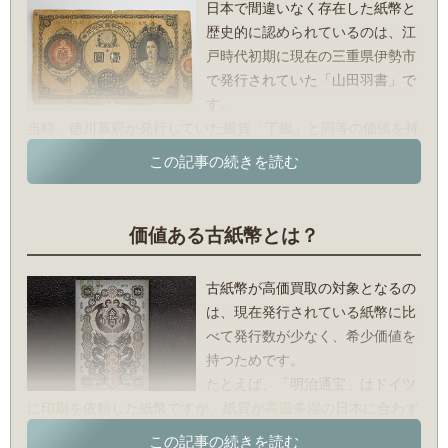
日本で間違いなく存在した紙幣と
歴史的に認められているのは、江
戸時代初期に現在の三重県伊勢市
で発行されていた「山田羽書」で
す。
当時、徳川幕府が発行していた銀貨「丁銀」と同等の価値を持
つと保証された書付で、伊勢神宮の門前町として賑わったエリ
アで使用されたのを皮切りに、各地に広まりました。とはい
え、あくまで伊勢やその近隣の一部で流通したものであり、日
本全国で通用するというものではありませんでした。
価値ある古紙幣とは？
また、江戸時代の半ばには各藩が慢性的な財政難を解消するた
めに「藩札」を発行するようになりましたが、こちらも自藩の
古紙幣が高価買取の対象となるの
領土だけで使用できるものでした。
は、現在発行されている紙幣に比
全国一律の紙幣として初めて登場したのは、「明治」という年
べて発行数が少なく、希少価値を
号が定まる数ヶ月前の慶応4年(1868年)5月に発行された「太政
持つためです。
官札」です。
たとえば、「明治通宝」はドイツ
しかし、時代の急激な変化に多くの人がなじめなかったことも
に印刷を依頼した紙幣ですが、紙質が高温多湿の日本に合わず
あってすぐに廃止されています。紙幣が一般に定着したのは明
すぐに劣化してしまうこと、また頻繁に偽札が出回ったことも