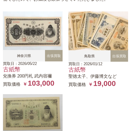
神奈川県
出張買取
鳥取県
出張買取
買取日：2026/05/22
買取日：2026/01/12
古紙幣
古紙幣
兌換券 200円札 武内宿禰
聖徳太子、伊藤博文など
103,000
19,000
買取価格
￥
買取価格
￥