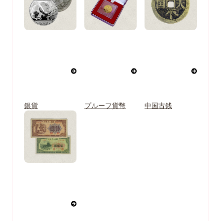
銀貨
プルーフ貨幣
中国古銭