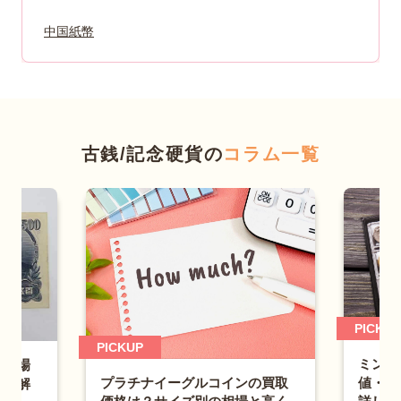
中国紙幣
古銭/記念硬貨の
コラム一覧
PICKUP
PICKUP
ミントセ
場
プラチナイーグルコインの買取
値・保管
解