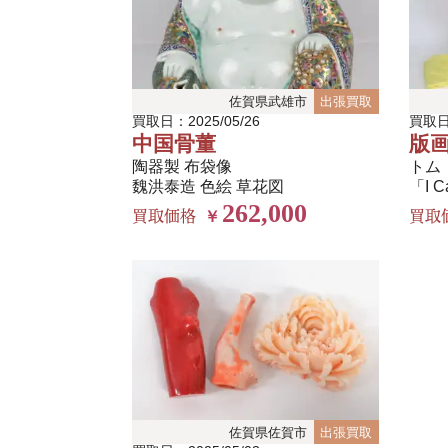
佐賀県武雄市
出張買取
買取日：2025/05/26
買取日：
中国骨董
版
陶器製 布袋像
トム
魏洪泰造 色絵 草花図
「I C
262,000
買取価格
買取
￥
佐賀県佐賀市
出張買取