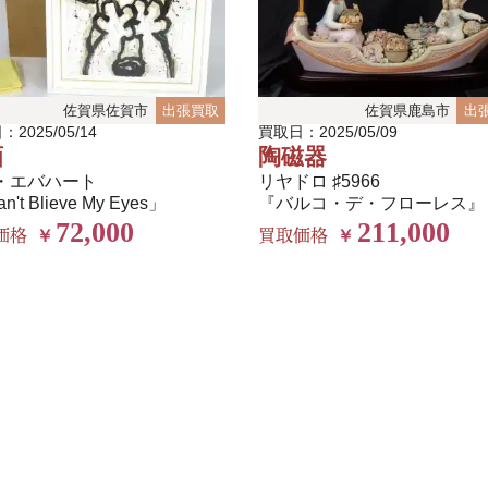
佐賀県佐賀市
出張買取
佐賀県鹿島市
出
2025/05/14
買取日：2025/05/09
画
陶磁器
・エバハート
リヤドロ ♯5966
an't Blieve My Eyes」
『バルコ・デ・フローレス』
72,000
211,000
価格
買取価格
￥
￥