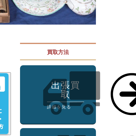
ペン ⁄
万年筆
買取方法
出張買
取
詳細を見る