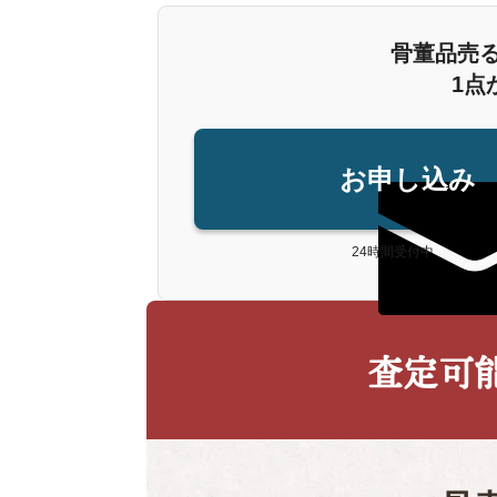
骨董品売
1点
お申し込み
24時間受付中
査定可