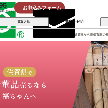
95
お申込みフォーム
年始は除く)
査定士紹介
買取方法
佐賀県の骨董品買取なら高価買取の
会社概要
コーポレート
買取
店舗買取
古銭 ⁄
レコード
カメラ
おもちゃ
記念硬貨
佐賀県
で
骨董品
売るなら
福ちゃんへ