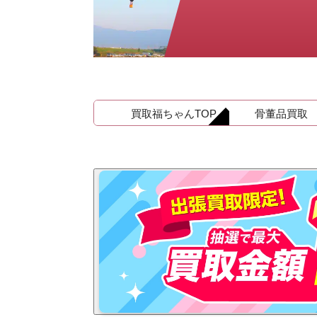
金 ⁄
切手
骨董品
お酒
貴金属
買取福ちゃんTOP
骨董品買取
家電
とじる