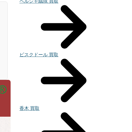
ペルシャ絨毯 買取
ビスクドール 買取
香木 買取