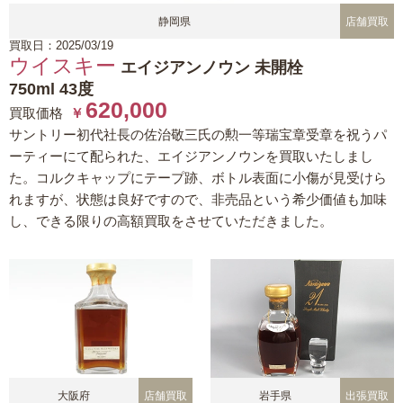
静岡県
店舗買取
買取日：2025/03/19
ウイスキー
エイジアンノウン 未開栓
750ml 43度
620,000
買取価格
￥
サントリー初代社長の佐治敬三氏の勲一等瑞宝章受章を祝うパ
ーティーにて配られた、エイジアンノウンを買取いたしまし
た。コルクキャップにテープ跡、ボトル表面に小傷が見受けら
れますが、状態は良好ですので、非売品という希少価値も加味
し、できる限りの高額買取をさせていただきました。
大阪府
店舗買取
岩手県
出張買取