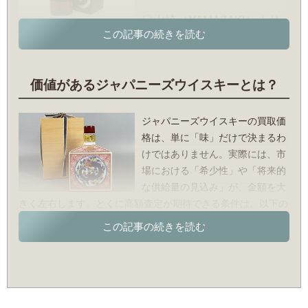
などの国際コンペティションで世界最高賞を重ねるなど、極め
〇山崎（YAMAZAKI）｜サ
て高い国際的評価を獲得しています。小規模生産ゆえに流通量
日本のウイスキーはスコッチを手本にしながらも、今では国際
ントリー
が限られるボトルも多く、一部の銘柄は発売後すぐに市場から
的に高評価を受けるプレミアムウイスキーとして、確かな地位
山崎は日本を代表するシングルモルトウイスキーです。国内外
姿を消してしまうほど、人気の高いブランドとして知られてい
を築いています。その熱狂的な人気から、長期熟成の原酒は品
での需要増と長期熟成原酒の不足により、「山崎12年」「山崎
ます。
薄となっており、一部の銘柄は入手が難しいほどです。現在も
価値があるジャパニーズウイスキーとは？
18年」「山崎25年」など、エイジング（熟成年数）ボトルを
世界中の愛好家や投資家から、ジャパニーズウイスキーには熱
〇メルシャン／ 旧軽井沢蒸溜所（軽井沢）
正規ルートで入手するのは、極めて困難になっています。ま
い視線が注がれ続けています。
メルシャンが長年運営していた旧軽井沢蒸溜所は、2000年に
た、ミズナラ樽由来の、伽羅（きゃら）のような高貴な香り
ジャパニーズウイスキーの買取価
生産を終了した「幻の蒸溜所」として知られています。主にシ
は、海外のコレクターからも高い評価を集めています。
格は、単に「味」だけで決まるわ
ェリー樽で熟成された重厚な味わいや、二度と造れないという
けではありません。実際には、市
〇響（HIBIKI）｜サントリー
「絶対的な希少性」が特徴です。海外オークションでは1本数
場における「希少性」や「将来的
響は多様な原酒をブレンドした、まさに芸術品のようなブレン
千万円で落札された例もあるなど、世界中のコレクターが追い
な供給量の見込み」が、金額を大
デッドウイスキーです。ブランド誕生にあたっては、音楽家ブ
求める存在となっています。まさに「液体の宝石」と形容され
きく左右します。とくに高額査定が期待できる条件は、以下の
ラームスの交響曲に着想を得たとされ、「響21年」や「響30
る、ジャパニーズウイスキーを象徴するレアボトルの1つとい
ようなものがあります。
年」をはじめ、完成度の高い味わいで知られています。加え
えるでしょう。
て、その美しいボトルデザインも魅力の1つで、贈り物やコレ
〇熟成年数の表記と終売品
クションとしての価値も別格です。
「山崎18年」や「山崎25年」など、熟成年数が表記されたボ
トルは、長期間熟成した原酒が限られていることから、高値で
〇余市（YOICHI）｜ニッカウヰスキー
取引される傾向があります。さらに、「響17年」や「竹鶴17
余市は石炭による直火蒸溜が生み出す、力強く重厚な味わいが