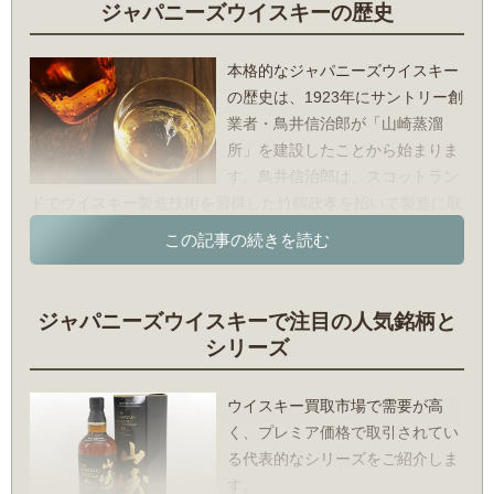
ジャパニーズウイスキーの歴史
ズウイスキーのパイオニアです。日本を代表するシングルモル
ト「山崎」や、世界的に評価されるブレンデッド「響」など、
本格的なジャパニーズウイスキー
数々の名作を生み出してきました。ミズナラ樽由来のオリエン
の歴史は、1923年にサントリー創
タルな香りや、繊細で緻密なブレンド技術は、世界中のウイス
業者・鳥井信治郎が「山崎蒸溜
キー愛好家から高い評価を集めています。
所」を建設したことから始まりま
〇ニッカウヰスキー（余市・竹鶴）
す。鳥井信治郎は、スコットラン
「日本のウイスキーの父」とも称される、竹鶴政孝が創業した
ドでウイスキー製造技術を習得した竹鶴政孝を招いて製造に取
メーカーです。北海道の余市蒸溜所では、現在でも世界的に見
り組みましたが、当初のスモーキーな風味は日本人にはあまり
ても珍しい「石炭直火蒸溜」による力強いモルトづくりを続け
なじまず、長い苦難の時代が続きます。
ており、重厚で骨太な味わいが特徴です。ピュアモルトウイス
転機は戦後の洋酒ブームです。このブームで日本人の繊細な味
キー「竹鶴」シリーズなど、スコッチウイスキーの伝統を色濃
ジャパニーズウイスキーで注目の人気銘柄と
覚に合わせたウイスキーの改良が進み、日本独自の「水割り」
く受け継ぎながら、日本ならではの繊細さを併せ持つスタイル
シリーズ
文化も浸透したことで、国内のウイスキー市場は大きく拡大。
で知られています。
2000年代以降になると、ISCやWWAといった国際コンペティ
〇ベンチャーウイスキー（イチローズモルト）
ションで「山崎」「響」「余市」などの銘柄が、最高賞クラス
ウイスキー買取市場で需要が高
埼玉県・秩父から世界に挑む、日本のクラフトウイスキーを牽
のタイトルを相次いで受賞しました。その結果、ジャパニーズ
く、プレミア価格で取引されてい
引する存在です。その代名詞ともいえるのが、創業者の肥土伊
ウイスキーの評価は、世界的に認められるようになったので
る代表的なシリーズをご紹介しま
知郎氏が手がける「イチローズモルト」シリーズです。WWA
す。
す。