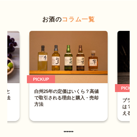
年」のように、メーカーが販売を休止（終売）したボトルは、
特徴のシングルモルトウイスキーです。「余市10年」以上のエ
その希少性から、休止の発表後に相場が大きく上昇した例も珍
イジングボトルは、終売や一時的な販売休止を経て流通量が限
しくありません。
お酒の
コラム一覧
られており、市場では価格が大きく上昇しています。なかで
も、「シングルカスク（1つの樽のみから瓶詰め）」の限定品
〇閉鎖蒸留所（軽井沢・羽生など）
は、ウイスキー愛好家にとって憧れの存在です。
すでに閉鎖されて新たな原酒が生産されていない蒸留所のボト
ルは、消費が進むほど市場に残る本数が減っていくため、一般
〇イチローズモルト（Ichiro's Malt）｜ベンチャー
的に高額で取引されやすいカテゴリーです。なかでも「軽井
ウイスキー
沢」は、世界中のコレクターや投資家から注目される銘柄であ
イチローズモルトは、近年のジャパニーズウイスキーブームを
り、場合によっては、空き瓶でさえ値がつくケースも多々見ら
牽引するブランドの1つです。とくに、ミズナラ（金色ラベ
れます。
ル）やワインウッド（赤色ラベル）などの「リーフシリーズ」
PICKUP
は、世界的な人気が高く、定価での入手が難しい状況が続いて
〇限定ボトル・旧ボトル
います。トランプの絵柄を模した「カードシリーズ」も有名
PICKUP
開封と
白州25年の定価はいくら？高値
空港の免税店限定デザインや、有田焼などの陶器ボトル、また
で、海外のオークションでは1本で数百万円規模の落札例もあ
存方法
で取引される理由と購入・売却
1989年以前の「特級表記」があるオールドボトルなども、コ
ブラン
る、伝説的なウイスキーとして知られています。
方法
レクション性の高いウイスキーとして人気があります。これら
は？飲
える方
のウイスキーは、現行品とは異なる味わいやデザインを楽しめ
ることから、ジャパニーズウイスキー愛好家の間で高く評価さ
れています。