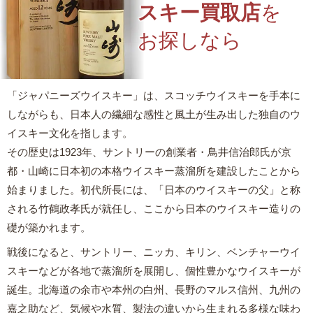
スキー買取店
を
お探しなら
「ジャパニーズウイスキー」は、スコッチウイスキーを手本に
しながらも、日本人の繊細な感性と風土が生み出した独自のウ
イスキー文化を指します。
その歴史は1923年、サントリーの創業者・鳥井信治郎氏が京
都・山崎に日本初の本格ウイスキー蒸溜所を建設したことから
始まりました。初代所長には、「日本のウイスキーの父」と称
される竹鶴政孝氏が就任し、ここから日本のウイスキー造りの
礎が築かれます。
戦後になると、サントリー、ニッカ、キリン、ベンチャーウイ
スキーなどが各地で蒸溜所を展開し、個性豊かなウイスキーが
誕生。北海道の余市や本州の白州、長野のマルス信州、九州の
嘉之助など、気候や水質、製法の違いから生まれる多様な味わ