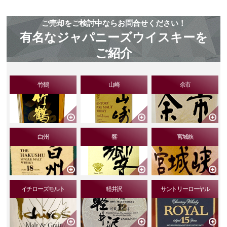
ご売却をご検討中ならお問合せください！
有名なジャパニーズウイスキーを
ご紹介
竹鶴
山崎
余市
白州
響
宮城峡
イチローズモルト
軽井沢
サントリーローヤル