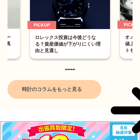
PICKUP
PICKUP
ンバー
オメガ
ロレックス投資は今後どうな
合の真
値上が
る？資産価値が下がりにくい理
ど
トも解
由と見通し
時計のコラムをもっと見る