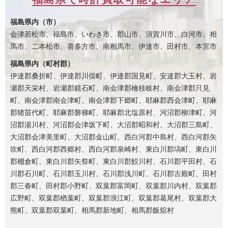
福島県内（市）
会津若松市、福島市、いわき市、郡山市、須賀川市、白河市、相
馬市、二本松市、喜多方市、南相馬市、伊達市、田村市、本宮市
福島県内（町村郡）
伊達郡桑折町、伊達郡川俣町、伊達郡国見町、安達郡大玉村、岩
瀬郡天栄村、岩瀬郡鏡石町、南会津郡檜枝岐村、南会津郡只見
町、南会津郡南会津町、南会津郡下郷町、耶麻郡西会津町、耶麻
郡猪苗代町、耶麻郡磐梯町、耶麻郡北塩原村、河沼郡柳津町、河
沼郡湯川村、河沼郡会津坂下町、大沼郡昭和村、大沼郡三島町、
大沼郡会津美里町、大沼郡金山町、西白河郡中島村、西白河郡矢
吹町、西白河郡西郷村、西白河郡泉崎村、東白川郡塙町、東白川
郡棚倉町、東白川郡矢祭町、東白川郡鮫川村、石川郡平田村、石
川郡石川町、石川郡玉川村、石川郡浅川町、石川郡古殿町、田村
郡三春町、田村郡小野町、双葉郡富岡町、双葉郡川内村、双葉郡
広野町、双葉郡楢葉町、双葉郡浪江町、双葉郡葛尾村、双葉郡大
熊町、双葉郡双葉町、相馬郡新地町、相馬郡飯舘村