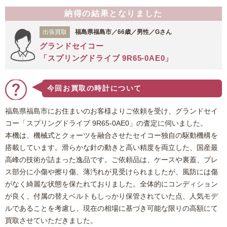
納得の結果となりました
出張買取
福島県福島市／66歳／男性／Gさん
グランドセイコー
「スプリングドライブ 9R65-0AE0」
今回お買取の時計について
福島県福島市にお住まいのお客様よりご依頼を受け、グランドセイ
コー「スプリングドライブ 9R65-0AE0」の査定に伺いました。
本機は、機械式とクォーツを融合させたセイコー独自の駆動機構を
搭載しています。滑らかな針の動きと高い精度を両立した、国産最
高峰の技術が詰まった逸品です。ご依頼品は、ケースや裏蓋、ブレ
ス部分に小傷や擦り傷、薄汚れが見受けられましたが、風防には傷
がなく綺麗な状態を保たれておりました。全体的にコンディション
が良く、付属の替えベルトもしっかり保管されていた点、人気モデ
ルであることを考慮し、現在の相場に基づき可能な限りの高額にて
買取させていただきました。