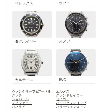
ロレックス
ウブロ
タグホイヤー
オメガ
カルティエ
IWC
ヴァンクリーフ&アーペル
エルメス
グッチ
グランドセイコー
ショパール
セイコー
ティファニー
パテックフィリップ
パネライ
ハリーウィンストン