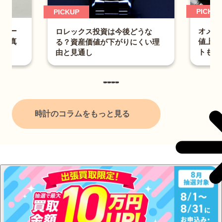
PICKUP
PICKUP
ー
オメガ ス
ロレックス投資は今後どうな
真
値上がり
る？資産価値が下がりにくい理
トも解説
由と見通し
時計のコラムをもっと見る