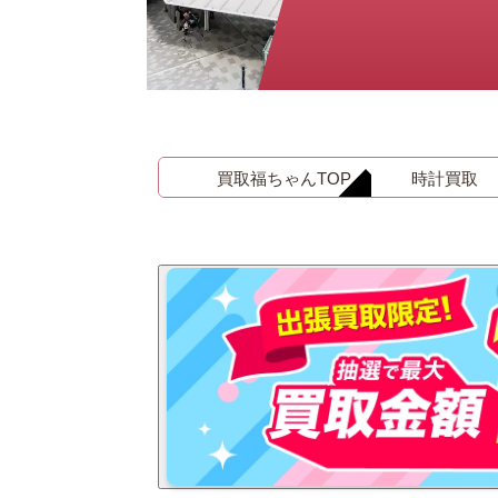
金 ⁄
切手
骨董品
お酒
貴金属
買取福ちゃんTOP
時計買取
家電
とじる