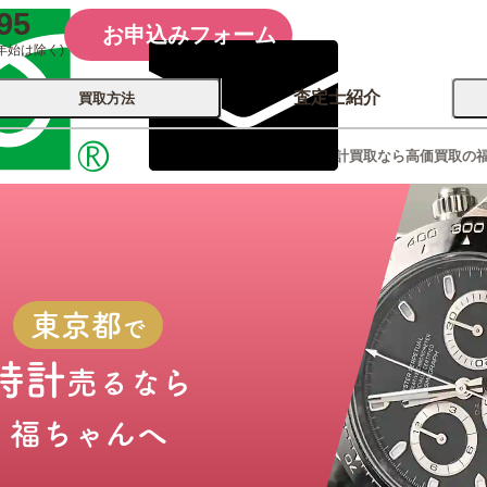
95
お申込みフォーム
年始は除く)
査定士紹介
買取方法
東京都の時計買取なら高価買取の
会社概要
コーポレート
買取
店舗買取
古銭 ⁄
レコード
カメラ
おもちゃ
記念硬貨
東京都
で
時計
売るなら
福ちゃんへ