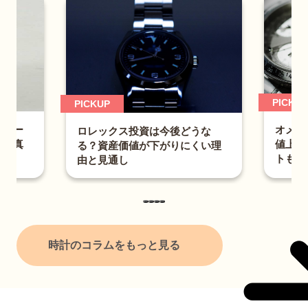
PICKUP
PICKUP
ンバー
オメガ
ロレックス投資は今後どうな
合の真
値上が
る？資産価値が下がりにくい理
ど
トも解
由と見通し
時計のコラムをもっと見る