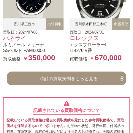
香川県三豊市
出張買取
香川県木田郡三木町
出張買取
買取日：2024/07/08
買取日：2024/07/01
パネライ
ロレックス
ルミノール マリーナ
エクスプローラーI
SSベルト PAM00050
114270 V番
350,000
670,000
買取価格
￥
買取価格
￥
時計の買取実例をもっと見る
記載されている買取価格について
記載している買取価格は過去の買取実績を元にした参考買取価格で、買取
価格を保証するものでございません。
お品物の状態、発行年度、付属品の
有無、在庫状況、現在の相場などにより同名のお品物でも、実際の買取価