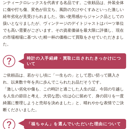
ンティークロレックスを代表する名品です。ご依頼品は、外装全体
に傷や打ち傷、変色が目立ち、風防の欠けやくすみといった激しい
経年劣化が見受けられました。強い使用感からジャンク品としての
扱いとなりましたが、ヴィンテージのデイトジャストはパーツ単位
でも高い需要がございます。その資産価値を最大限に評価し、現在
の市場相場に基づいた精一杯の価格にて買取をさせていただきまし
た。
時計の入手経緯・買取に出されたきっかけにつ
いて
ご依頼品は、若かりし頃に「一生もの」として思い切って購入さ
れ、以来数十年を共に歩んでこられたお品だそうです。
「激しい劣化や傷も、この時計と過ごした人生の証。今回の引越し
を人生の節目と考え、大切な思い出は心に留めて、身の回りを一度
綺麗に整理しようと売却を決めました」と、晴れやかな表情でご決
断くださいました。
「福ちゃん」を選んでいただいた理由について