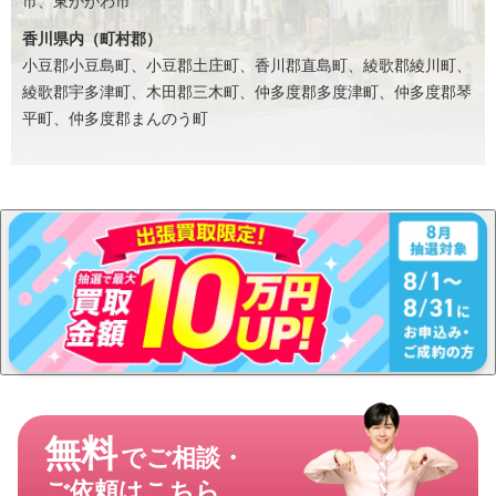
市、東かがわ市
香川県内（町村郡）
小豆郡小豆島町、小豆郡土庄町、香川郡直島町、綾歌郡綾川町、
綾歌郡宇多津町、木田郡三木町、仲多度郡多度津町、仲多度郡琴
平町、仲多度郡まんのう町
無料
でご相談・
ご依頼はこちら