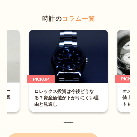
時計の
コラム一覧
PICKU
PICKUP
ロレ
オメガ スピードマスターはなぜ
うな
える
値上がりが続く？売却のポイン
くい理
主な
トも解説