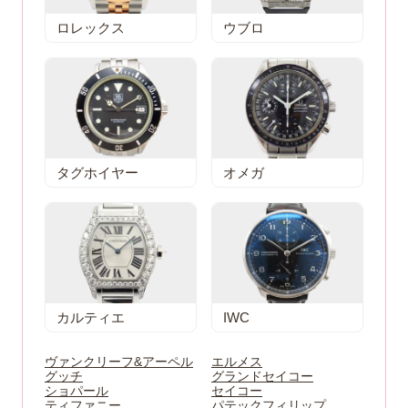
ロレックス
ウブロ
タグホイヤー
オメガ
カルティエ
IWC
ヴァンクリーフ&アーペル
エルメス
グッチ
グランドセイコー
ショパール
セイコー
ティファニー
パテックフィリップ