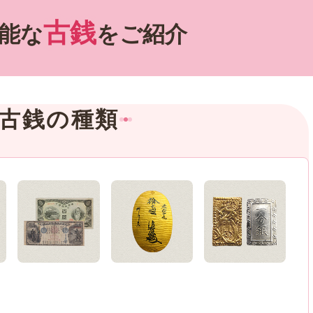
古銭
能な
をご紹介
古銭の種類