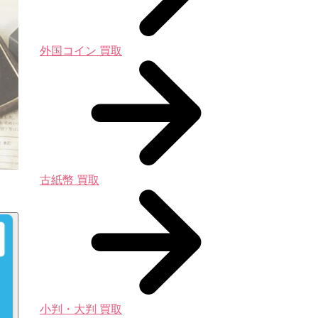
外国コイン 買取
古紙幣 買取
小判・大判 買取