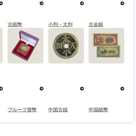
古紙幣
小判・大判
古金銀
プルーフ貨幣
中国古銭
中国紙幣