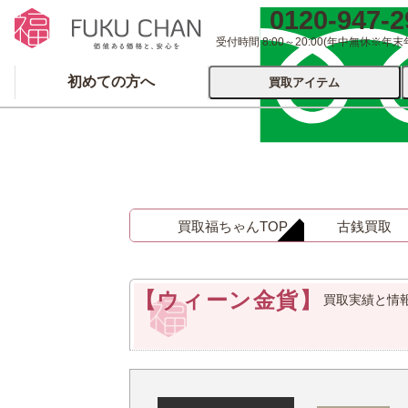
0120-947-2
受付時間 8:00～20:00
(年中無休※年末
初めての方へ
買取アイテム
運営会社について
出張買取
宅配
買取福ちゃんTOP
古銭買取
ブランド
着物
食器
洋服
品
とじる
【ウィーン金貨】
買取実績と情
とじる