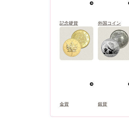
記念硬貨
外国コイン
金貨
銀貨