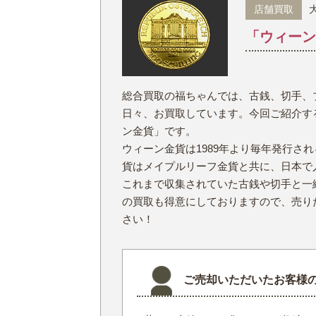
店舗買取
「ウィーン
金 ⁄
切手
骨董品
お酒
貴金属
総合買取の福ちゃんでは、古銭、切手、
日々、お買取しています。今回ご紹介す
ン金貨」です。
ウィーン金貨は1989年より毎年発行さ
貨はメイプルリーフ金貨と共に、日本で
これまで収集されていた古銭や切手と一
家電
の買取も得意にしておりますので、売り
さい！
とじる
ご売却いただいたお客様