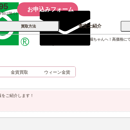
95
お申込みフォーム
年始は除く)
査定士紹介
買取方法
ウィーン金貨買取なら福ちゃんへ！高価格に
す！
会社概要
コーポレート
買取
店舗買取
金貨買取
ウィーン金貨
古銭 ⁄
レコード
カメラ
おもちゃ
記念硬貨
報をご紹介します！