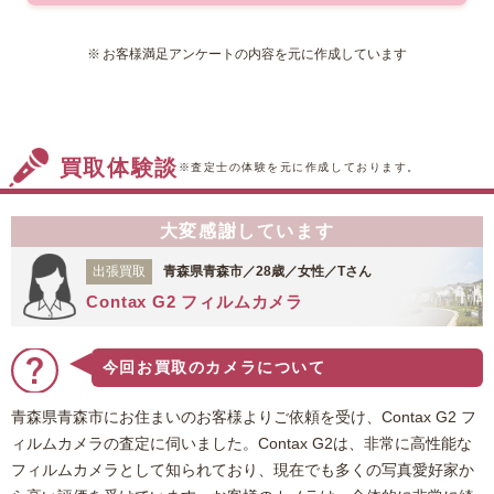
依頼を受け、ペンタックスの
『67』をお買い取りさせていただ
お客様満足アンケートの内容を元に作成しています
きました。こちらは1969年に発売
された中判一眼レフカメラでございます。大き
さ、性能が規格外だったことから「バケモノペン
タックス(通称バケペン)」と呼ばれ、多くのプロ
買取体験談
カメラマンが愛用していました。依頼品はしっか
※査定士の体験を元に作成しております。
りと使い込まれていることがわかる状態でした
が、気になる汚れ・傷などはなく、ほどよく昭和
大変感謝しています
の味を感じるものでした。今回はこの『67』の状
態や価値を考慮し、お値段のほうも頑張らせてい
出張買取
青森県青森市／28歳／女性／Tさん
ただきました。福ちゃんをご利用いただき、あり
Contax G2 フィルムカメラ
がとうございました。
今回お買取のカメラについて
青森県青森市にお住まいのお客様よりご依頼を受け、Contax G2 フ
ィルムカメラの査定に伺いました。Contax G2は、非常に高性能な
フィルムカメラとして知られており、現在でも多くの写真愛好家か