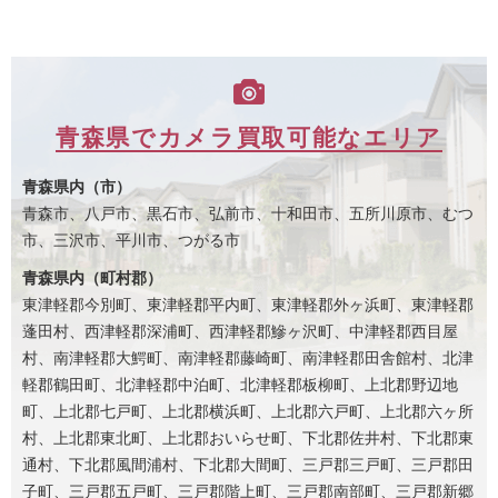
青森県でカメラ買取可能なエリア
青森県内（市）
青森市、八戸市、黒石市、弘前市、十和田市、五所川原市、むつ
市、三沢市、平川市、つがる市
青森県内（町村郡）
東津軽郡今別町、東津軽郡平内町、東津軽郡外ヶ浜町、東津軽郡
蓬田村、西津軽郡深浦町、西津軽郡鰺ヶ沢町、中津軽郡西目屋
村、南津軽郡大鰐町、南津軽郡藤崎町、南津軽郡田舎館村、北津
軽郡鶴田町、北津軽郡中泊町、北津軽郡板柳町、上北郡野辺地
町、上北郡七戸町、上北郡横浜町、上北郡六戸町、上北郡六ヶ所
村、上北郡東北町、上北郡おいらせ町、下北郡佐井村、下北郡東
通村、下北郡風間浦村、下北郡大間町、三戸郡三戸町、三戸郡田
子町、三戸郡五戸町、三戸郡階上町、三戸郡南部町、三戸郡新郷