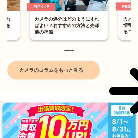
PICKUP
カメラを売る時の注意点とは？
の処分はどのようにすれ
情報漏えいの予防法と高値で売
？おすすめの方法と売却
るコツ
備
カメラのコラムをもっと見る