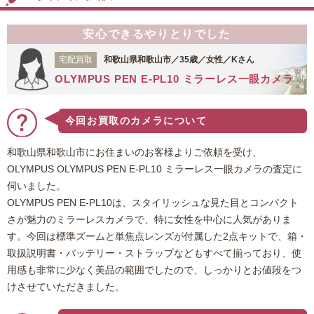
ちらともが搭載されている『XD』はたいへん注
目を浴びました。依頼品は若干の使用感があるも
安心できるやりとりでした
のの撮影に支障がでるような傷がないこと、すぐ
に使用可能な状態であることを考慮し、お値段を
宅配買取
和歌山県和歌山市／35歳／女性／Kさん
付けさせていただきました。ご利用いただき、あ
OLYMPUS PEN E-PL10 ミラーレス一眼カメラ
りがとうございました。
今回お買取のカメラについて
和歌山県和歌山市にお住まいのお客様よりご依頼を受け、
OLYMPUS OLYMPUS PEN E-PL10 ミラーレス一眼カメラの査定に
伺いました。
OLYMPUS PEN E-PL10は、スタイリッシュな見た目とコンパクト
さが魅力のミラーレスカメラで、特に女性を中心に人気がありま
す。今回は標準ズームと単焦点レンズが付属した2点キットで、箱・
取扱説明書・バッテリー・ストラップなどもすべて揃っており、使
用感も非常に少なく美品の範囲でしたので、しっかりとお値段をつ
けさせていただきました。