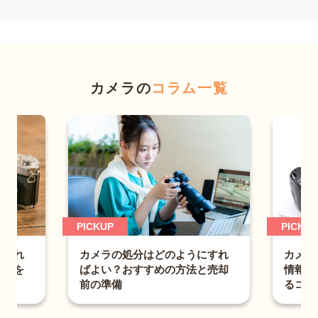
カメラの
コラム一覧
PICKUP
カメラを売る時の注意点とは？
の処分はどのようにすれ
情報漏えいの予防法と高値で売
？おすすめの方法と売却
るコツ
備