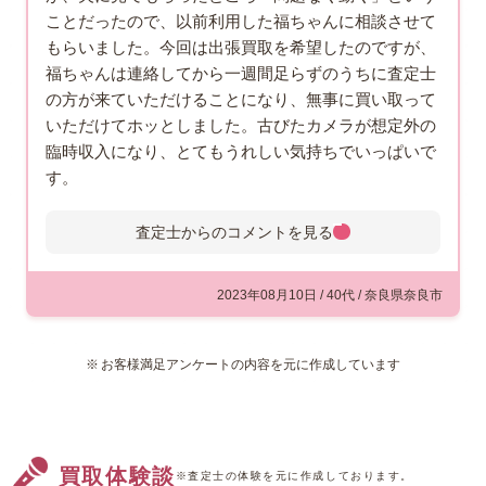
ことだったので、以前利用した福ちゃんに相談させて
もらいました。今回は出張買取を希望したのですが、
福ちゃんは連絡してから一週間足らずのうちに査定士
の方が来ていただけることになり、無事に買い取って
いただけてホッとしました。古びたカメラが想定外の
臨時収入になり、とてもうれしい気持ちでいっぱいで
す。
査定士からのコメントを
見る
査定士からのコメント
田辺市にお住まいのお客様よりご
2023年08月10日 / 40代 / 奈良県奈良市
依頼を受け、ミノルタの『XD』
をお買取させていただきました。
お客様満足アンケートの内容を元に作成しています
こちらは1977年に発売されたフィ
ルム式一眼レフカメラでございます。特徴は「シ
ャッター優先AE」と「絞り優先AE」の二つが本
体に内蔵されていることです。従来のカメラはど
買取体験談
ちらかひとつしか内蔵できなかったため、このど
※査定士の体験を元に作成しております。