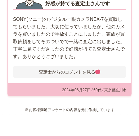
好感が持てる査定士さんです
SONY(ソニー)のデジタル一眼カメラNEX-7を買取し
てもらいました。大切に使っていましたが、他のカメ
ラを買いましたので手放すことにしました。家族が買
取依頼をしてそのついでで一緒に査定に出しました。
丁寧に見てくださったので好感が持てる査定士さんで
す。ありがとうございました。
査定士からのコメントを
見る
査定士からのコメント
出張買取で伺わせていただき、カ
2024年06月27日 / 50代 / 東京都立川市
メラなどたくさんのお品物をお買
取りさせていただきました。カメ
お客様満足アンケートの内容を元に作成しています
ラの状態も良好でした。弊社では
カメラ以外の様々な商材も取り扱っており、一度
に多くのお品物を査定できる事でお客様には便利
だと好評いただいております。ご利用ありがとう