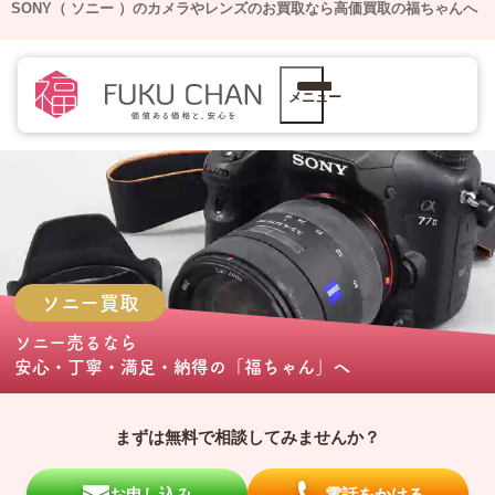
SONY（ ソニー ）のカメラやレンズのお買取なら高価買取の福ちゃんへ
メニュー
ソニー
買取
ソニー売る
なら
安心・丁寧・満足・納得の
「福ちゃん」
へ
まずは無料で相談してみませんか？
お申し込み
電話をかける