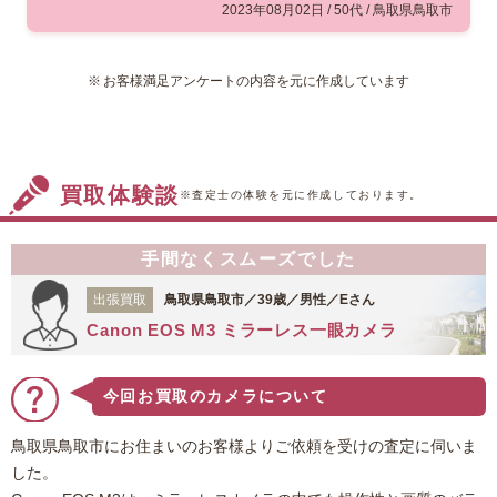
鳥取市にお住まいのお客様よりご
2023年08月02日 / 50代 / 鳥取県鳥取市
依頼を受け、マミヤの『M645』
初代モデルの査定をさせていただ
お客様満足アンケートの内容を元に作成しています
きました。こちらは1975年に発売
された中判カメラで、豪華な貼り革の外観が特徴
的な機種となっています。小型で持ち運びやすい
というのも特徴です。今回の依頼品は、外観の傷
買取体験談
や汚れが少なかったたこと、また動作に問題がな
※査定士の体験を元に作成しております。
く、すぐに使用可能であるということを考慮し、
お値段のほうも頑張らせていただきました。この
手間なくスムーズでした
たびは福ちゃんをご利用いただき、ありがとうご
ざいました。
出張買取
鳥取県鳥取市／39歳／男性／Eさん
Canon EOS M3 ミラーレス一眼カメラ
今回お買取のカメラについて
鳥取県鳥取市にお住まいのお客様よりご依頼を受けの査定に伺いま
した。