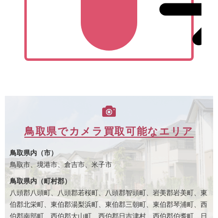
鳥取県でカメラ買取可能なエリア
鳥取県内（市）
鳥取市、境港市、倉吉市、米子市
鳥取県内（町村郡）
八頭郡八頭町、八頭郡若桜町、八頭郡智頭町、岩美郡岩美町、東
伯郡北栄町、東伯郡湯梨浜町、東伯郡三朝町、東伯郡琴浦町、西
伯郡南部町、西伯郡大山町、西伯郡日吉津村、西伯郡伯耆町、日