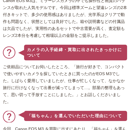
Canon EOS M3は、ミラーレスカメラの中でも操作性と画質のバラ
ンスが取れた人気モデルです。今回は標準ズームと望遠レンズの2本
付きキットで、多少の使用感はありましたが、光学系はクリアで動
作も問題なく、状態としては良好でした。箱や説明書などの付属品
は欠品でしたが、実用性のあるセットで中古需要が高く、査定額も
レンズ2本分を考慮して相場以上の金額をご提示しました。
カメラの入手経緯・買取に出されたきっかけに
ついて
ご依頼品についてお伺いしたところ、「旅行が好きで、コンパクト
で使いやすいカメラを探していたときに買ったのがEOS M3でし
た。しばらく愛用していましたが、仕事が忙しくなって、なかなか
旅行に行けなくなって出番が減ってしまって…。部屋の整理もあっ
て、思い切って手放すことにしました。」とお話しくださいまし
た。
「福ちゃん」を選んでいただいた理由について
今回、Canon EOS M3 を買取に出すにあたり、「福ちゃん」を選ん