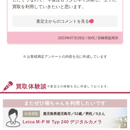
買取を利用していきたいと思います。
査定士からのコメントを
見る
査定士からのコメント
鹿児島市にお住まいのお客様より
2023年07月29日 / 30代 / 宮崎県延岡市
ご依頼を受け、ニコンの
『D7200』をお買取させていただ
お客様満足アンケートの内容を元に作成しています
きました。こちらは2015年に発売
されたデジタル一眼カメラで、従来機種より向上
しているAF機能、そしてスマートフォンを使用
し写真をリアルタイムで共有できる新機能が追加
買取体験談
されています。依頼品は使用感が少なく、目立つ
※査定士の体験を元に作成しております。
汚れや傷がなかったこと、ハイエンドモデルとし
て発売された『D7200』の中古市場での需要など
またぜひ福ちゃんを利用したいです
を考慮し、お値段のほうも頑張らせていただきま
した。このたびは福ちゃんをご利用いただき、あ
出張買取
鹿児島県鹿児島市／52歳／男性／Sさん
りがとうございました。
Leica M-P M Typ 240 デジタルカメラ