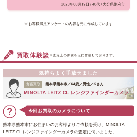
山鹿市にお住まいのお客様よりご
2023年08月19日 / 40代 / 大分県別府市
依頼を受け、ニコンの『D3300』
をお買取させていただきました。
お客様満足アンケートの内容を元に作成しています
こちらはニコンの初心者向けモデ
ルとして開発された機種ですが、ボディの重さが
460gで持ち運びやすいということで女性からの人
気が高いという特徴があります。依頼品は若干の
買取体験談
使用感がございましたが、撮影に影響する傷や汚
※査定士の体験を元に作成しております。
れなどはございませんでした。今回はこうした状
態の良さや、中古市場でも安定した需要が見込め
気持ちよく手放せました
ることを考慮し、お値段を付けさせていただきま
した。このたびは福ちゃんをご利用いただき、あ
出張買取
熊本県熊本市／64歳／男性／Kさん
りがとうございました。
MINOLTA LEITZ CL レンジファインダーカメラ
今回お買取のカメラについて
熊本県熊本市にお住まいのお客様よりご依頼を受け、MINOLTA
LEITZ CL レンジファインダーカメラの査定に伺いました。