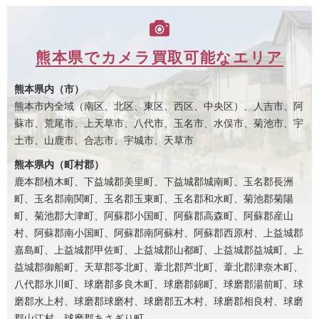
熊本県でカメラ買取可能なエリア
熊本県内（市）
熊本市内全域（南区、北区、東区、西区、中央区）、人吉市、阿
蘇市、荒尾市、上天草市、八代市、玉名市、水俣市、菊池市、宇
土市、山鹿市、合志市、宇城市、天草市
熊本県内（町村郡）
鹿本郡植木町、下益城郡美里町、下益城郡城南町、玉名郡長洲
町、玉名郡南関町、玉名郡玉東町、玉名郡和水町、菊池郡菊陽
町、菊池郡大津町、阿蘇郡小国町、阿蘇郡高森町、阿蘇郡産山
村、阿蘇郡南小国町、阿蘇郡南阿蘇村、阿蘇郡西原村、上益城郡
嘉島町、上益城郡甲佐町、上益城郡山都町、上益城郡益城町、上
益城郡御船町、天草郡苓北町、葦北郡芦北町、葦北郡津奈木町、
八代郡氷川町、球磨郡多良木町、球磨郡錦町、球磨郡湯前町、球
磨郡水上村、球磨郡球磨村、球磨郡五木村、球磨郡相良村、球磨
郡山江村、球磨郡あさぎり町