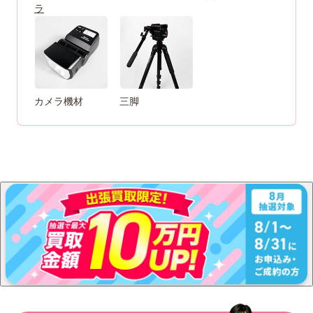
ラ
カメラ機材
三脚