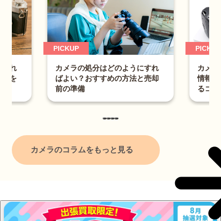
PICKUP
PICKU
カメラを売る時の注意点とは？
にすれ
カメ
情報漏えいの予防法と高値で売
と売却
術と
るコツ
機材
カメラのコラムをもっと見る