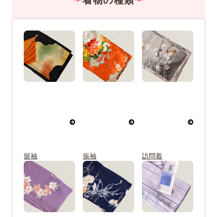
着物の種類
留袖
振袖
訪問着