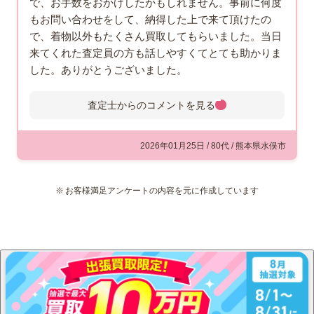
で、お手数をおかけしたかもしれません。事前に何度
もお問い合わせをして、納得した上で来て頂けたの
で、着物以外もたくさん買取してもらいました。当日
来てくれた査定員の方も話しやすくてとても助かりま
した。ありがとうございました。
査定士からのコメントを
見る
査定士からのコメント
お客様からは色留袖など沢山の着
2026年01月25日 / 80代 / 熊本県水俣市
物と小物をお買取りさせていただ
きました。着物の他にも、お買取
お客様満足アンケートの内容を元に作成しています
り出来るお品物はすべて値段を付
けさせていただきました。査定員の対応もお褒め
頂き、この度は着物買取のご利用ありがとうござ
いました。ご満足いただける買取にできてスタッ
フ一同嬉しく思っています。