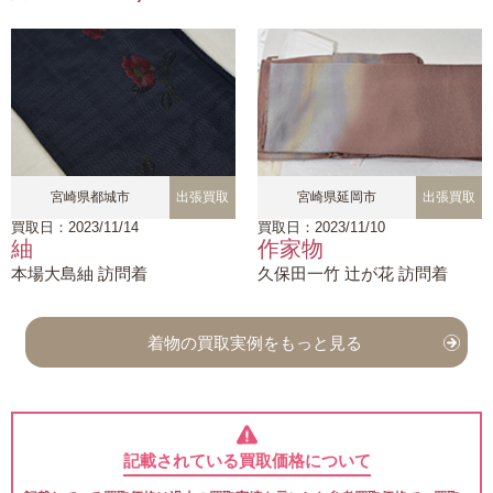
宮崎県都城市
出張買取
宮崎県延岡市
出張買取
買取日：2023/11/14
買取日：2023/11/10
紬
作家物
本場大島紬 訪問着
久保田一竹 辻が花 訪問着
着物の買取実例をもっと見る
記載されている買取価格について