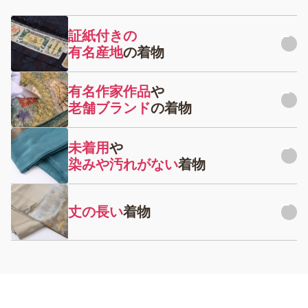
証紙付きの
有名産地
の着物
大島紬、結城紬、牛首紬、琉球紅型など有名産地の着物は買
有名作家作品
や
取価格も高額になることが非常に多いです。
老舗ブランド
の着物
しかし、これらの着物にはかならず品質、産地を証明する証
老舗の呉服店が仕立てた着物や人間国宝に認定された有名作
紙の有無が重要となります。有名産地の着物を購入、または
未着用
や
家の着物は買取価格も非常に高額なってきます。
反物から仕立てをされた時は、証紙を紛失しないようお気を
染みや汚れがない
着物
付けください。
着物に造詣が深くないと、有名作家の作品と気付かずリサイ
状態不良でもお買取できる着物はございますが、やはり状態
クルショップなどに低価で売却してしまうこともございま
の良い着物と比べると買取価格は下がってしまいます。
す。落款や証紙のある着物は、どのような状態でも着物買取
丈の長い
着物
店に査定依頼することをオススメします。
着る予定のない着物は折りじわなどが付かないよう綺麗にた
丈の長い着物は、素材や作家が同じ着物でも短い着物に比べ
たんでから、たとう紙に包んで保管してください。また、し
て買取価格が高くなります。
つけ糸がついた状態の着物は未着用の証明になりますので、
取らないようにしてください。
長く大きな着物は体型を選ばず着ることができる為、販売時
の需要が高い為です。また生地が多く使用されていることか