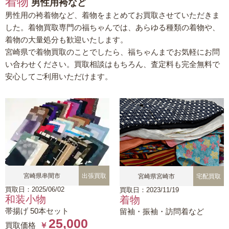
着物
男性用袴など
男性用の袴着物など、着物をまとめてお買取させていただきま
した。着物買取専門の福ちゃんでは、あらゆる種類の着物や、
着物の大量処分も歓迎いたします。
宮崎県で着物買取のことでしたら、福ちゃんまでお気軽にお問
い合わせください。買取相談はもちろん、査定料も完全無料で
安心してご利用いただけます。
宮崎県串間市
出張買取
宮崎県宮崎市
宅配買取
買取日：2025/06/02
買取日：2023/11/19
和装小物
着物
帯揚げ 50本セット
留袖・振袖・訪問着など
25,000
買取価格
￥