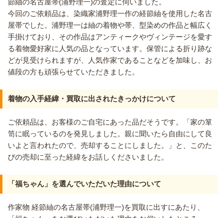
節紬の名古屋帯(浦野理一)の査定に伺いました。
今回のご依頼品は、染織家浦野理一作の経節紬を使用した名古
屋帯でした。浦野理一は紬の着物や帯、型染めの作品と幅広く
手掛けており、その作品はアンティークやヴィンテージを愛す
る着物愛好家に人気の品となっています。保管による折り跡な
どが見受けられますが、人気作家であることなどを加味し、お
値段の方も頑張らせていただきました。
着物の入手経緯・買取に出されたきっかけについて
ご依頼品は、お客様のご自宅にあった品だそうです。「家の箪
笥に眠っているのを発見しました。親に聞いたら自由にして良
いよと言われたので、売却することにしました。」と、このた
びの売却に至った経緯をお話しくださいました。
「福ちゃん」を選んでいただいた理由について
作家物 経節紬の名古屋帯(浦野理一)を買取に出すにあたり、