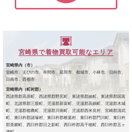
宮崎県で着物買取可能なエリア
宮崎県内（市）
宮崎市、えびの市、串間市、延岡市、都城市、小林市、日向市、
日南市、西都市
宮崎県内（町村郡）
西諸県郡高原町、西諸県郡野尻町、東諸県郡綾町、東諸県郡国富
町、北諸県郡三股町、児湯郡新富町、児湯郡高鍋町、児湯郡木城
町、児湯郡都農町、児湯郡川南町、児湯郡西米良村、宮崎郡清武
町、東臼杵郡諸塚村、東臼杵郡椎葉村、東臼杵郡門川町、東臼杵
郡美郷町、西臼杵郡日之影町、西臼杵郡高千穂町、西臼杵郡五ヶ
瀬町