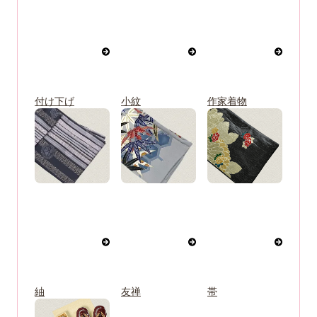
付け下げ
小紋
作家着物
紬
友禅
帯