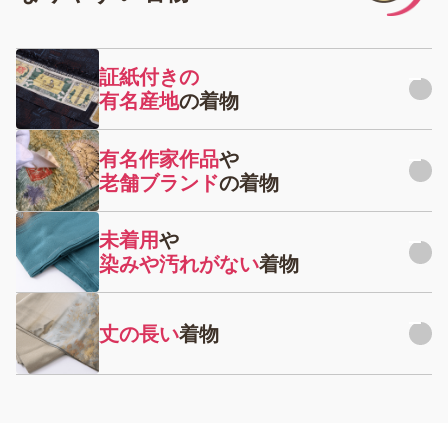
証紙付きの
有名産地
の着物
大島紬、結城紬、牛首紬、琉球紅型など有名産地の着物は買
有名作家作品
や
取価格も高額になることが非常に多いです。
老舗ブランド
の着物
しかし、これらの着物にはかならず品質、産地を証明する証
老舗の呉服店が仕立てた着物や人間国宝に認定された有名作
紙の有無が重要となります。有名産地の着物を購入、または
未着用
や
家の着物は買取価格も非常に高額なってきます。
反物から仕立てをされた時は、証紙を紛失しないようお気を
染みや汚れがない
着物
付けください。
着物に造詣が深くないと、有名作家の作品と気付かずリサイ
状態不良でもお買取できる着物はございますが、やはり状態
クルショップなどに低価で売却してしまうこともございま
の良い着物と比べると買取価格は下がってしまいます。
す。落款や証紙のある着物は、どのような状態でも着物買取
丈の長い
着物
店に査定依頼することをオススメします。
着る予定のない着物は折りじわなどが付かないよう綺麗にた
丈の長い着物は、素材や作家が同じ着物でも短い着物に比べ
たんでから、たとう紙に包んで保管してください。また、し
て買取価格が高くなります。
つけ糸がついた状態の着物は未着用の証明になりますので、
取らないようにしてください。
長く大きな着物は体型を選ばず着ることができる為、販売時