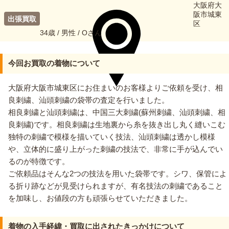
大阪府大
阪市城東
出張買取
区
34歳 / 男性 / Oさん
今回お買取の着物について
大阪府大阪市城東区にお住まいのお客様よりご依頼を受け、相
良刺繍、汕頭刺繍の袋帯の査定を行いました。
相良刺繍と汕頭刺繍は、中国三大刺繍(蘇州刺繍、汕頭刺繍、相
良刺繍)です。相良刺繍は生地裏から糸を抜き出し丸く縫いこむ
独特の刺繍で模様を描いていく技法、汕頭刺繍は透かし模様
や、立体的に盛り上がった刺繍の技法で、非常に手が込んでい
るのが特徴です。
ご依頼品はそんな2つの技法を用いた袋帯です。シワ、保管によ
る折り跡などが見受けられますが、有名技法の刺繍であること
を加味し、お値段の方も頑張らせていただきました。
着物の入手経緯・買取に出されたきっかけについて