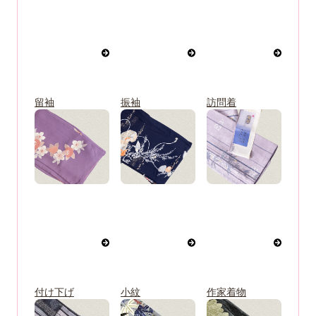
留袖
振袖
訪問着
付け下げ
小紋
作家着物