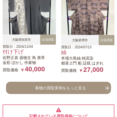
大阪府吹田市
出張買取
大阪府堺市
出張買取
買取日：2024/11/04
買取日：2024/07/13
付け下げ
紬
佐野正喜 器物文 鳥 唐草
本場大島紬 純泥染
金彩 ぼかし 作家物
都喜ヱ門 船 証紙 はぎれ
40,000
27,000
買取価格
￥
買取価格
￥
着物の買取実例をもっと見る
記載されている買取価格について