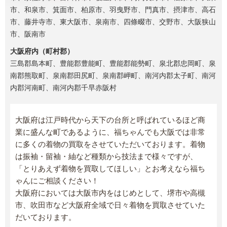
市、和泉市、箕面市、柏原市、羽曳野市、門真市、摂津市、高石
市、藤井寺市、東大阪市、泉南市、四條畷市、交野市、大阪狭山
市、阪南市
大阪府内（町村郡）
三島郡島本町、豊能郡豊能町、豊能郡能勢町、泉北郡忠岡町、泉
南郡熊取町、泉南郡田尻町、泉南郡岬町、南河内郡太子町、南河
内郡河南町、南河内郡千早赤阪村
大阪府は江戸時代から天下の台所と呼ばれているほど商
業に盛んな町であるように、福ちゃんでも大阪では非常
に多くの着物の買取をさせていただいております。着物
は振袖・留袖・紬など種類から技法まで様々ですが、
「とりあえず着物を買取してほしい」とお考えなら福ち
ゃんにご相談ください！
大阪府においては大阪市内をはじめとして、堺市や高槻
市、吹田市など大阪府全域で日々着物を買取させていた
だいております。