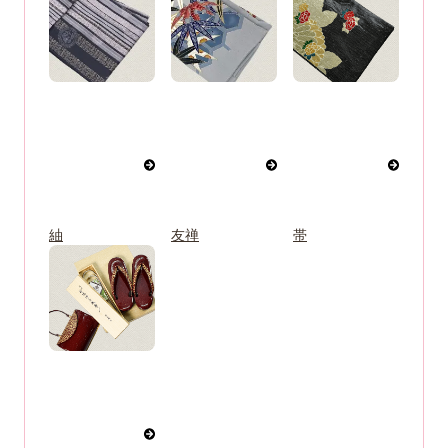
紬
友禅
帯