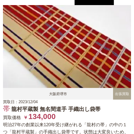
大阪府堺市
出張買取
買取日：2023/12/04
帯
龍村平蔵製 無名間道手 手織出し袋帯
134,000
買取価格
￥
明治27年の創業以来120年受け継がれる「龍村の帯」の中の１
つ「龍村平蔵製」の手織出し袋帯です。状態は大変良いため、