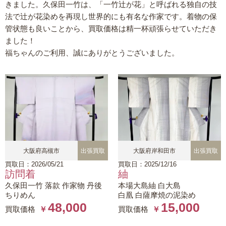
きました。久保田一竹は、「一竹辻が花」と呼ばれる独自の技
法で辻が花染めを再現し世界的にも有名な作家です。着物の保
管状態も良いことから、買取価格は精一杯頑張らせていただき
ました！
福ちゃんのご利用、誠にありがとうございました。
大阪府高槻市
出張買取
大阪府岸和田市
出張買取
買取日：2026/05/21
買取日：2025/12/16
訪問着
紬
久保田一竹 落款 作家物 丹後
本場大島紬 白大島
ちりめん
白凰 白薩摩焼の泥染め
48,000
15,000
買取価格
￥
買取価格
￥