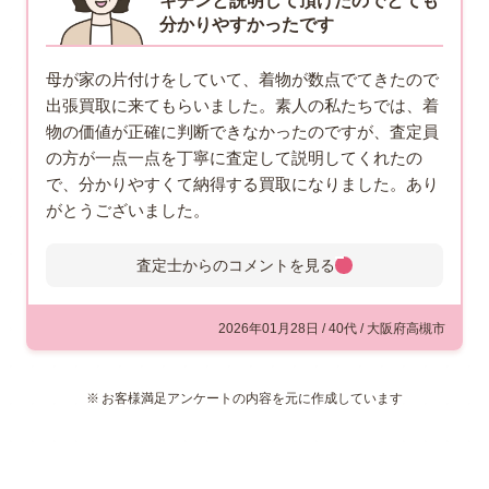
キチンと説明して頂けたのでとても
分かりやすかったです
母が家の片付けをしていて、着物が数点でてきたので
出張買取に来てもらいました。素人の私たちでは、着
物の価値が正確に判断できなかったのですが、査定員
の方が一点一点を丁寧に査定して説明してくれたの
で、分かりやすくて納得する買取になりました。あり
がとうございました。
査定士からのコメントを
見る
査定士からのコメント
このたびは、福ちゃんをご利用い
2026年01月28日 / 40代 / 大阪府高槻市
ただきありがとうございます。福
ちゃんでは、着物の査定には絶対
お客様満足アンケートの内容を元に作成しています
の自信を持っていますので、査定
内容もキチンとお客様にご説明させていただきま
す。出張買取は、手数料などもすべて無料なの
で、大阪府で着物買取なら福ちゃんにお任せくだ